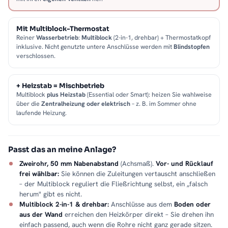
Mit Multiblock-Thermostat
Reiner
Wasserbetrieb
:
Multiblock
(2-in-1, drehbar) + Thermostatkopf
inklusive. Nicht genutzte untere Anschlüsse werden mit
Blindstopfen
verschlossen.
+ Heizstab = Mischbetrieb
Multiblock
plus Heizstab
(Essential oder Smart): heizen Sie wahlweise
über die
Zentralheizung oder elektrisch
– z. B. im Sommer ohne
laufende Heizung.
Passt das an meine Anlage?
Zweirohr, 50 mm Nabenabstand
(Achsmaß).
Vor- und Rücklauf
frei wählbar:
Sie können die Zuleitungen vertauscht anschließen
– der Multiblock reguliert die Fließrichtung selbst, ein „falsch
herum" gibt es nicht.
Multiblock 2-in-1 & drehbar:
Anschlüsse aus dem
Boden oder
aus der Wand
erreichen den Heizkörper direkt – Sie drehen ihn
einfach passend, auch wenn die Rohre nicht ganz gerade sitzen.