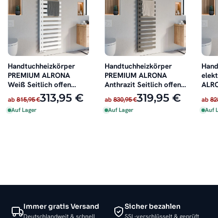
Handtuchheizkörper
Handtuchheizkörper
Hand
PREMIUM ALRONA
PREMIUM ALRONA
elek
Weiß Seitlich offen
Anthrazit Seitlich offen
ALRO
rechts oder links
rechts oder links
Seitl
313,95 €
319,95 €
ab
815,95 €
ab
830,95 €
ab
82
oder 
Auf Lager
Auf Lager
Auf 
Immer gratis Versand
Sicher bezahlen
Deutschlandweit & schnell
SSL-verschlüsselt & geprüft