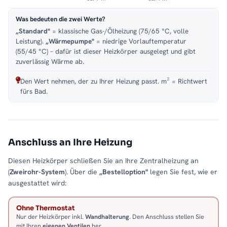
Was bedeuten die zwei Werte?
„Standard"
= klassische Gas-/Ölheizung (75/65 °C, volle
Leistung).
„Wärmepumpe"
= niedrige Vorlauftemperatur
(55/45 °C) – dafür ist dieser Heizkörper ausgelegt und gibt
zuverlässig Wärme ab.
Den Wert nehmen, der zu Ihrer Heizung passt. m² = Richtwert
fürs Bad.
Anschluss an Ihre Heizung
Diesen Heizkörper schließen Sie an Ihre Zentralheizung an
(
Zweirohr-System
). Über die
„Bestelloption"
legen Sie fest, wie er
ausgestattet wird:
Ohne Thermostat
Nur der Heizkörper inkl.
Wandhalterung
. Den Anschluss stellen Sie
mit Ihren
eigenen Ventilen
her.