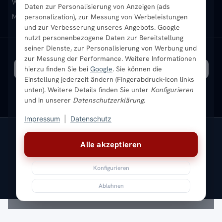
Heizkörper-Zubehör
Montageservice vor Ort
Karriere
Newsletter
Wandheizkörper
Wohnraum-Heizkörper
Badheizkörper Schwarz
Daten zur Personalisierung von Anzeigen (ads
Mischbetrieb-Heizkörper
Heizkörper-Zubehör
Aktuelle Angebote
personalization), zur Messung von Werbeleistungen
Sendung verfolgen
Ratgeber
Aktuelle Angebote
und zur Verbesserung unseres Angebots. Google
nutzt personenbezogene Daten zur Bereitstellung
seiner Dienste, zur Personalisierung von Werbung und
Bestpreisgarantie
SICHERE ZAHLUNG
VERSAND MIT
zur Messung der Performance. Weitere Informationen
hierzu finden Sie bei
Google
. Sie können die
Einstellung jederzeit ändern (Fingerabdruck-Icon links
unten). Weitere Details finden Sie unter
Konfigurieren
und in unserer
Datenschutzerklärung
.
Impressum
|
Datenschutz
Vertrag widerrufen
Alle akzeptieren
© 2026 Ada Commerce GmbH
* Alle Preise inkl. gesetzlicher USt. |
Kostenloser Versand
Konfigurieren
Impressum
Datenschutz
AGB
Widerrufsbelehrung
Versandkosten
Batteriegesetz
Sitemap
Ablehnen