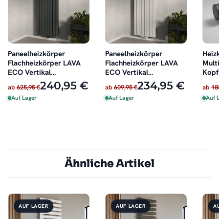
Paneelheizkörper
Paneelheizkörper
Heiz
Flachheizkörper LAVA
Flachheizkörper LAVA
Multi
ECO Vertikal
ECO Vertikal
Kopf
Doppellagig Anthrazit
Doppellagig Weiß
schw
240,95 €
234,95 €
ab
625,95 €
ab
609,95 €
ab
18
Auf Lager
Auf Lager
Auf 
Ähnliche Artikel
AUF LAGER
AUF LAGER
A