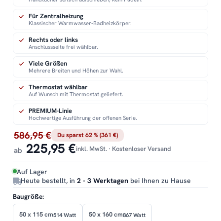
Für Zentralheizung
Klassischer Warmwasser-Badheizkörper.
Rechts oder links
Anschlussseite frei wählbar.
Viele Größen
Mehrere Breiten und Höhen zur Wahl.
Thermostat wählbar
Auf Wunsch mit Thermostat geliefert.
PREMIUM-Linie
Hochwertige Ausführung der offenen Serie.
586,95 €
Du sparst 62 % (361 €)
225,95 €
inkl. MwSt. · Kostenloser Versand
ab
Auf Lager
Heute bestellt, in
2 - 3 Werktagen
bei Ihnen zu Hause
Baugröße:
50 x 115 cm
50 x 160 cm
514 Watt
867 Watt