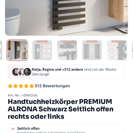
Katja, Regina und +312 andere
sind von der Marke
überzeugt!
312 Bewertungen
Art.-Nr.: vDHX266
Handtuchheizkörper PREMIUM
ALRONA Schwarz Seitlich offen
rechts oder links
Seitlich offen
Handtücher seitlich aufschieben, kein Fädeln.