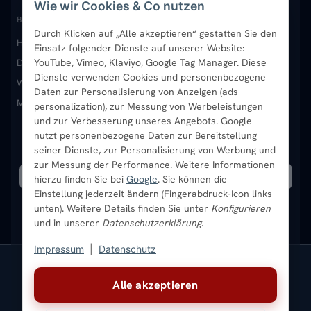
Wie wir Cookies & Co nutzen
Paneelheizkörper
Rückgabe & Widerruf
Standort & Abholung Jüchen
Anmelden / Mein Konto
BELIEBTE KATEGORIEN
Durch Klicken auf „Alle akzeptieren“ gestatten Sie den
Heizkörper kaufen
Badheizkörper
Handtuchheizkörper
Vertikal-Heizkörper
Garantie & Gewährleistung
B2B-Kunden
Merkliste
Einsatz folgender Dienste auf unserer Website:
Design-Heizkörper
Paneelheizkörper
Vertikal-Heizkörper
YouTube, Vimeo, Klaviyo, Google Tag Manager. Diese
Dienste verwenden Cookies und personenbezogene
Heizkörper-Zubehör
Montageservice vor Ort
Karriere
Newsletter
Wandheizkörper
Wohnraum-Heizkörper
Badheizkörper Schwarz
Daten zur Personalisierung von Anzeigen (ads
Mischbetrieb-Heizkörper
Heizkörper-Zubehör
Aktuelle Angebote
personalization), zur Messung von Werbeleistungen
Sendung verfolgen
Ratgeber
Aktuelle Angebote
und zur Verbesserung unseres Angebots. Google
nutzt personenbezogene Daten zur Bereitstellung
seiner Dienste, zur Personalisierung von Werbung und
Bestpreisgarantie
SICHERE ZAHLUNG
VERSAND MIT
zur Messung der Performance. Weitere Informationen
hierzu finden Sie bei
Google
. Sie können die
Einstellung jederzeit ändern (Fingerabdruck-Icon links
unten). Weitere Details finden Sie unter
Konfigurieren
und in unserer
Datenschutzerklärung
.
Impressum
|
Datenschutz
Vertrag widerrufen
Alle akzeptieren
© 2026 Ada Commerce GmbH
* Alle Preise inkl. gesetzlicher USt. |
Kostenloser Versand