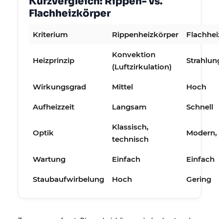
Kurzvergleich: Rippen- vs.
Flachheizkörper
Kriterium
Rippenheizkörper
Flachhei
Konvektion
Heizprinzip
Strahlu
(Luftzirkulation)
Wirkungsgrad
Mittel
Hoch
Aufheizzeit
Langsam
Schnell
Klassisch,
Optik
Modern, 
technisch
Wartung
Einfach
Einfach
Staubaufwirbelung
Hoch
Gering