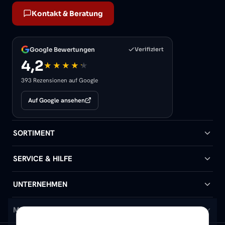
Kontakt & Beratung
Google Bewertungen
Verifiziert
4,2
393 Rezensionen auf Google
Auf Google ansehen
SORTIMENT
Badheizkörper
SERVICE & HILFE
Handtuchheizkörper
Hilfe & Kontakt
UNTERNEHMEN
Design-Heizkörper
Versand & Lieferung
Wir über uns
MEIN KONTO