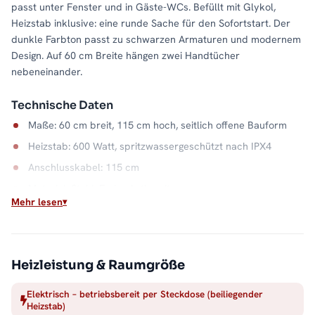
passt unter Fenster und in Gäste-WCs. Befüllt mit Glykol,
Heizstab inklusive: eine runde Sache für den Sofortstart. Der
dunkle Farbton passt zu schwarzen Armaturen und modernem
Design. Auf 60 cm Breite hängen zwei Handtücher
nebeneinander.
Technische Daten
Maße: 60 cm breit, 115 cm hoch, seitlich offene Bauform
Heizstab: 600 Watt, spritzwassergeschützt nach IPX4
Anschlusskabel: 115 cm
Material: Stahl, Farbe Anthrazit
Mehr lesen
Wärme auf Abruf
Einschalten, aufheizen, Handtuch auflegen: Der elektrische
Betrieb macht die Badwärme unabhängig vom Heizsystem. Die
Heizleistung & Raumgröße
offene Seite hält dabei jeden Handgriff kurz, und der
Stahlkorpus in Anthrazit bleibt ein ruhiger Blickfang. Alle
Elektrisch – betriebsbereit per Steckdose (beiliegender
Heizstab)
Größen und Ausführungen finden Sie in der Kategorie