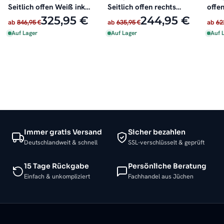
Seitlich offen Weiß inkl.
Seitlich offen rechts
offen
Heizstab
oder links
325,95 €
244,95 €
ab
846,95 €
ab
635,95 €
ab
62
Auf Lager
Auf Lager
Auf 
Immer gratis Versand
Sicher bezahlen
Deutschlandweit & schnell
SSL-verschlüsselt & geprüft
15 Tage Rückgabe
Persönliche Beratung
Einfach & unkompliziert
Fachhandel aus Jüchen