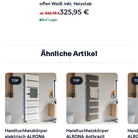
offen Weiß inkl. Heizstab
325,95 €
ab
846,95 €
Auf Lager
Ähnliche Artikel
TOP
TOP
T
Handtuchheizkörper
Handtuchheizkörper
Hand
elektrisch ALRONA
ALRONA Anthrazit
ALRO