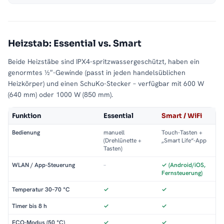
Heizstab: Essential vs. Smart
Beide Heizstäbe sind IPX4-spritzwassergeschützt, haben ein
genormtes ½″-Gewinde (passt in jeden handelsüblichen
Heizkörper) und einen SchuKo-Stecker – verfügbar mit 600 W
(640 mm) oder 1000 W (850 mm).
Funktion
Essential
Smart / WiFi
Bedienung
manuell
Touch-Tasten +
(Drehlünette +
„Smart Life“-App
Tasten)
WLAN / App-Steuerung
–
✓ (Android/iOS,
Fernsteuerung)
Temperatur 30–70 °C
✓
✓
Timer bis 8 h
✓
✓
ECO-Modus (50 °C)
✓
✓