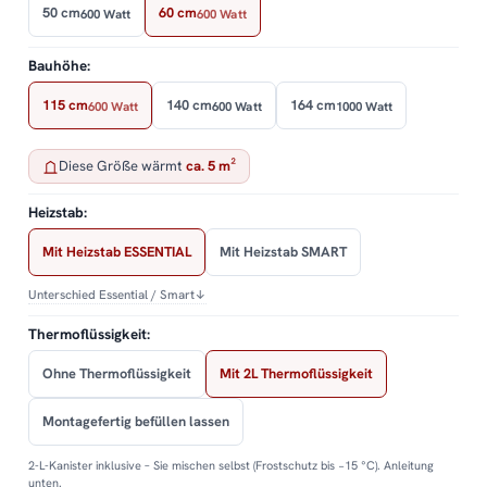
50 cm
60 cm
600 Watt
600 Watt
Bauhöhe:
115 cm
140 cm
164 cm
600 Watt
600 Watt
1000 Watt
Diese Größe wärmt
ca. 5 m²
Heizstab:
Mit Heizstab ESSENTIAL
Mit Heizstab SMART
Unterschied Essential / Smart
↓
Thermoflüssigkeit:
Ohne Thermoflüssigkeit
Mit 2L Thermoflüssigkeit
Montagefertig befüllen lassen
2-L-Kanister inklusive – Sie mischen selbst (Frostschutz bis −15 °C). Anleitung
unten.