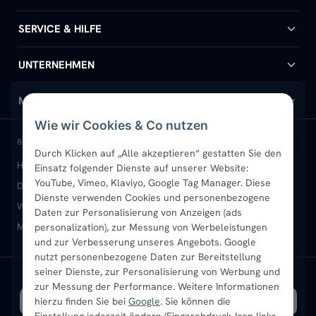
Badheizkörper
SERVICE & HILFE
Handtuchheizkörper
Hilfe & Kontakt
UNTERNEHMEN
Design-Heizkörper
Versand & Lieferung
Wir über uns
MEIN KONTO
Wie wir Cookies & Co nutzen
Paneelheizkörper
Rückgabe & Widerruf
Standort & Abholung Jüchen
Anmelden / Mein Konto
BELIEBTE KATEGORIEN
Durch Klicken auf „Alle akzeptieren“ gestatten Sie den
Heizkörper kaufen
Badheizkörper
Handtuchheizkörper
Einsatz folgender Dienste auf unserer Website:
Vertikal-Heizkörper
Garantie & Gewährleistung
B2B-Kunden
Merkliste
YouTube, Vimeo, Klaviyo, Google Tag Manager. Diese
Design-Heizkörper
Paneelheizkörper
Vertikal-Heizkörper
Dienste verwenden Cookies und personenbezogene
Heizkörper-Zubehör
Montageservice vor Ort
Karriere
Newsletter
Wandheizkörper
Wohnraum-Heizkörper
Badheizkörper Schwarz
Daten zur Personalisierung von Anzeigen (ads
Mischbetrieb-Heizkörper
Heizkörper-Zubehör
Aktuelle Angebote
personalization), zur Messung von Werbeleistungen
Sendung verfolgen
Ratgeber
Aktuelle Angebote
und zur Verbesserung unseres Angebots. Google
nutzt personenbezogene Daten zur Bereitstellung
seiner Dienste, zur Personalisierung von Werbung und
Bestpreisgarantie
SICHERE ZAHLUNG
VERSAND MIT
zur Messung der Performance. Weitere Informationen
hierzu finden Sie bei
Google
. Sie können die