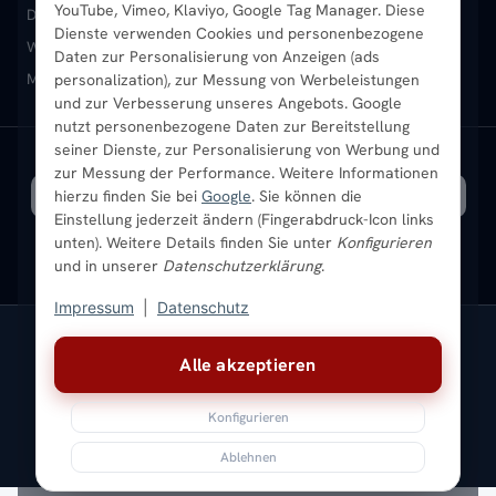
YouTube, Vimeo, Klaviyo, Google Tag Manager. Diese
Design-Heizkörper
Paneelheizkörper
Vertikal-Heizkörper
Dienste verwenden Cookies und personenbezogene
Heizkörper-Zubehör
Montageservice vor Ort
Karriere
Newsletter
Wandheizkörper
Wohnraum-Heizkörper
Badheizkörper Schwarz
Daten zur Personalisierung von Anzeigen (ads
Mischbetrieb-Heizkörper
Heizkörper-Zubehör
Aktuelle Angebote
personalization), zur Messung von Werbeleistungen
Sendung verfolgen
Ratgeber
Aktuelle Angebote
und zur Verbesserung unseres Angebots. Google
nutzt personenbezogene Daten zur Bereitstellung
seiner Dienste, zur Personalisierung von Werbung und
Bestpreisgarantie
SICHERE ZAHLUNG
VERSAND MIT
zur Messung der Performance. Weitere Informationen
hierzu finden Sie bei
Google
. Sie können die
Einstellung jederzeit ändern (Fingerabdruck-Icon links
unten). Weitere Details finden Sie unter
Konfigurieren
und in unserer
Datenschutzerklärung
.
Impressum
|
Datenschutz
Vertrag widerrufen
Alle akzeptieren
© 2026 Ada Commerce GmbH
* Alle Preise inkl. gesetzlicher USt. |
Kostenloser Versand
Konfigurieren
Impressum
Datenschutz
AGB
Widerrufsbelehrung
Versandkosten
Batteriegesetz
Sitemap
Ablehnen