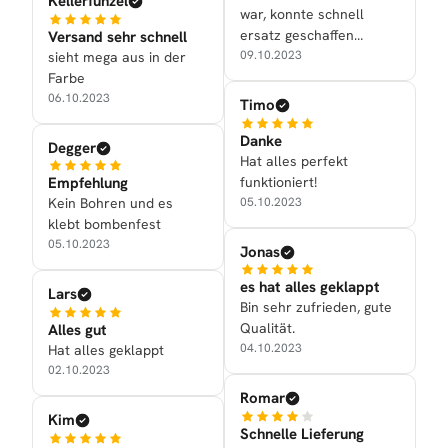
Kellerfunzel
war, konnte schnell
ersatz geschaffen
Versand sehr schnell
werden!
09.10.2023
sieht mega aus in der
Farbe
06.10.2023
Timo
Danke
Degger
Hat alles perfekt
funktioniert!
Empfehlung
05.10.2023
Kein Bohren und es
klebt bombenfest
05.10.2023
Jonas
es hat alles geklappt
Lars
Bin sehr zufrieden, gute
Qualität.
Alles gut
04.10.2023
Hat alles geklappt
02.10.2023
Romar
Kim
Schnelle Lieferung