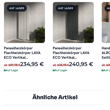
AUF LAGER
AUF LAGER
A
Paneelheizkörper
Paneelheizkörper
Hand
Flachheizkörper LAVA
Flachheizkörper LAVA
ALRO
ECO Vertikal
ECO Vertikal
Seitl
Doppellagig Weiß
Doppellagig Anthrazit
oder 
234,95 €
240,95 €
ab
609,95 €
ab
625,95 €
ab
63
Auf Lager
Auf Lager
Auf 
Ähnliche Artikel