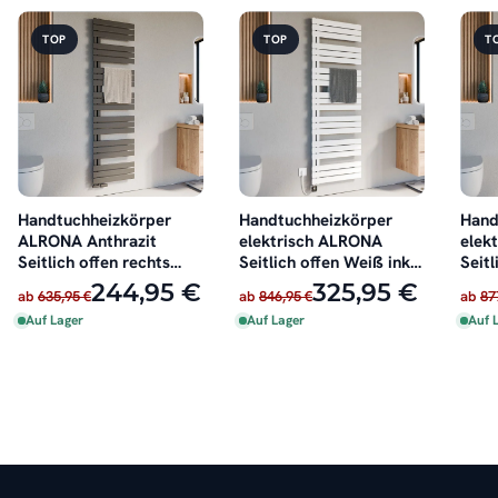
TOP
TOP
T
Handtuchheizkörper
Handtuchheizkörper
Hand
ALRONA Anthrazit
elektrisch ALRONA
elek
Seitlich offen rechts
Seitlich offen Weiß inkl.
Seitl
oder links
Heizstab
inkl.
244,95 €
325,95 €
ab
635,95 €
ab
846,95 €
ab
87
Auf Lager
Auf Lager
Auf 