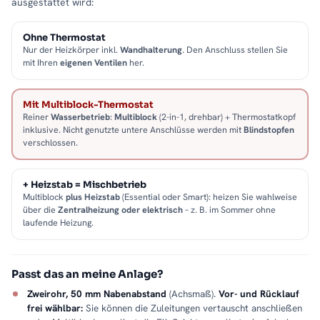
ausgestattet wird:
Ohne Thermostat
Nur der Heizkörper inkl.
Wandhalterung
. Den Anschluss stellen Sie
mit Ihren
eigenen Ventilen
her.
Mit Multiblock-Thermostat
Reiner
Wasserbetrieb
:
Multiblock
(2-in-1, drehbar) + Thermostatkopf
inklusive. Nicht genutzte untere Anschlüsse werden mit
Blindstopfen
verschlossen.
+ Heizstab = Mischbetrieb
Multiblock
plus Heizstab
(Essential oder Smart): heizen Sie wahlweise
über die
Zentralheizung oder elektrisch
– z. B. im Sommer ohne
laufende Heizung.
Passt das an meine Anlage?
Zweirohr, 50 mm Nabenabstand
(Achsmaß).
Vor- und Rücklauf
frei wählbar:
Sie können die Zuleitungen vertauscht anschließen