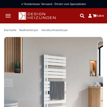
✓
Kostenloser Versand · Direkt vom Spezialisten
0,00 €
Startseite
Badheizkörper
Handtuchheizkörper