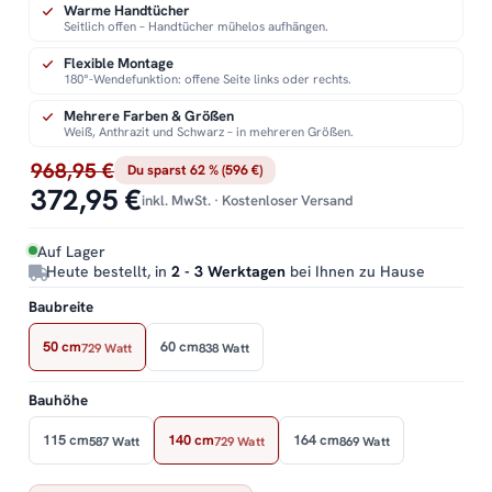
Warme Handtücher
Seitlich offen – Handtücher mühelos aufhängen.
Flexible Montage
180°-Wendefunktion: offene Seite links oder rechts.
Mehrere Farben & Größen
Weiß, Anthrazit und Schwarz – in mehreren Größen.
968,95 €
Du sparst 62 % (596 €)
372,95 €
inkl. MwSt. · Kostenloser Versand
Auf Lager
Heute bestellt, in
2 - 3 Werktagen
bei Ihnen zu Hause
Baubreite
50 cm
60 cm
729 Watt
838 Watt
Bauhöhe
115 cm
140 cm
164 cm
587 Watt
729 Watt
869 Watt