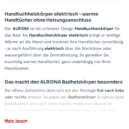
Handtuchheizkörper elektrisch – warme
Handtücher ohne Heizungsanschluss
Der
ALRONA
ist ein schmaler Design-
Handtuchheizkörper
für
das Bad. Als
Handtuchheizkörper elektrisch
bringt er wohlige
Wärme an die Wand und trocknet Ihre Handtücher zuverlässig
– je nach Ausführung
elektrisch
über die Steckdose oder
wassergeführt über die Zentralheizung. So genießen Sie
kuschelig warme Handtücher, ganz unabhängig von Ihrer
Heizsituation.
Das macht den ALRONA Badheizkörper besonders
Die offene Seitenform lässt sich bei der Montage
frei nach links
oder rechts
drehen. So passt der
Badheizkörper
in nahezu jede
Badsituation und setzt einen klaren, modernen Akzent im
Raum. Sein schlankes Profil nimmt wenig Platz ein und wirkt
dennoch hochwertig.
Mehr lesen