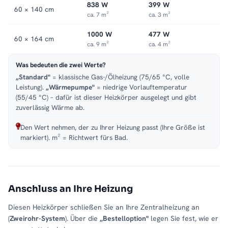
838 W
399 W
Passende Varianten, Zubehör & Service
60 × 140 cm
ca. 7 m²
ca. 3 m²
Passende Modelle:
passendem Zubehör.
.
Passendes Zubehör:
1000 W
477 W
ALRONA Handtuchheizkörper auch als elektrische Variante
60 × 164 cm
ca. 9 m²
ca. 4 m²
verfügbar
.
Service:
Kundenservice
,
Montageservice
.
Was bedeuten die zwei Werte?
„Standard"
= klassische Gas-/Ölheizung (75/65 °C, volle
Leistung).
„Wärmepumpe"
= niedrige Vorlauftemperatur
(55/45 °C) – dafür ist dieser Heizkörper ausgelegt und gibt
zuverlässig Wärme ab.
Den Wert nehmen, der zu Ihrer Heizung passt (Ihre Größe ist
markiert). m² = Richtwert fürs Bad.
Anschluss an Ihre Heizung
Diesen Heizkörper schließen Sie an Ihre Zentralheizung an
(
Zweirohr-System
). Über die
„Bestelloption"
legen Sie fest, wie er