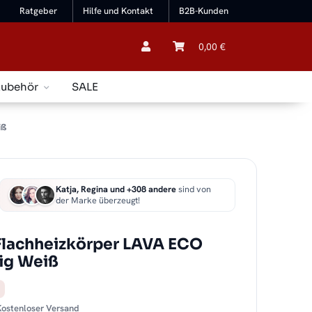
Ratgeber
Hilfe und Kontakt
B2B-Kunden
0,00 €
Zubehör
SALE
iß
Katja, Regina und +308 andere
sind von
der Marke überzeugt!
Flachheizkörper LAVA ECO
gig Weiß
 Kostenloser Versand