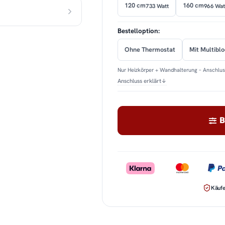
120 cm
160 cm
733 Watt
966 Wat
Bestelloption:
Ohne Thermostat
Mit Multibl
Nur Heizkörper + Wandhalterung – Anschluss
Anschluss erklärt
↓
B
Käufe