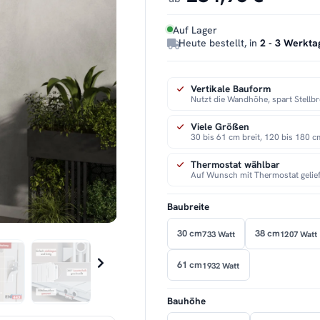
Auf Lager
Heute bestellt, in
2 - 3 Werkta
Vertikale Bauform
Nutzt die Wandhöhe, spart Stellbr
Viele Größen
30 bis 61 cm breit, 120 bis 180 
Thermostat wählbar
Auf Wunsch mit Thermostat gelief
Baubreite
30 cm
38 cm
733 Watt
1207 Watt
61 cm
1932 Watt
Bauhöhe