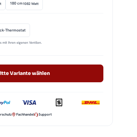
180 cm
t
1082 Watt
ock-Thermostat
 mit Ihren eigenen Ventilen.
itte Variante wählen
rschutz
Fachhandel
Support