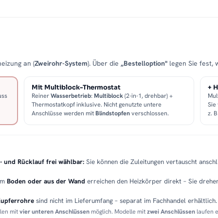
eizung an (
Zweirohr-System
). Über die
„Bestelloption"
legen Sie fest, 
Mit Multiblock-Thermostat
+ H
uss
Reiner
Wasserbetrieb
:
Multiblock
(2-in-1, drehbar) +
Mul
Thermostatkopf inklusive. Nicht genutzte untere
Sie
Anschlüsse werden mit
Blindstopfen
verschlossen.
z. 
- und Rücklauf frei wählbar:
Sie können die Zuleitungen vertauscht anschli
em
Boden oder aus der Wand
erreichen den Heizkörper direkt – Sie drehen
Kupferrohre
sind nicht im Lieferumfang – separat im Fachhandel erhältlich.
llen mit
vier unteren Anschlüssen
möglich. Modelle mit
zwei Anschlüssen
laufen 