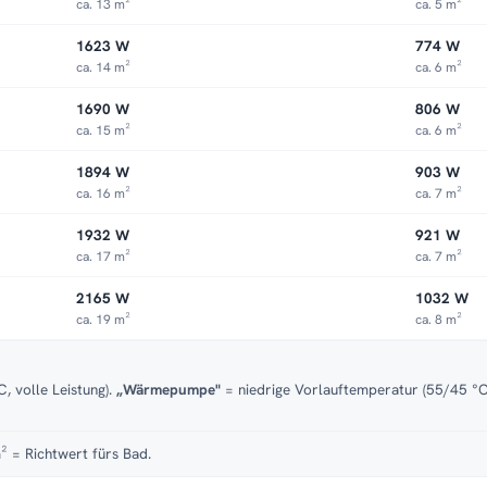
ca. 13 m²
ca. 5 m²
1623 W
774 W
ca. 14 m²
ca. 6 m²
1690 W
806 W
ca. 15 m²
ca. 6 m²
1894 W
903 W
ca. 16 m²
ca. 7 m²
1932 W
921 W
ca. 17 m²
ca. 7 m²
2165 W
1032 W
ca. 19 m²
ca. 8 m²
, volle Leistung).
„Wärmepumpe"
= niedrige Vorlauftemperatur (55/45 °C)
² = Richtwert fürs Bad.