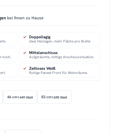
gen
bei Ihnen zu Hause
Doppellagig
eite.
Zwei Heizlagen, mehr Fläche pro Breite.
Mittelanschluss
cm hoch.
Aufgeräumte, mittige Anschlusssituation.
Zeitloses Weiß
ert.
Ruhige Paneel-Front für Wohnräume.
46 cm
53 cm
1449 Watt
1690 Watt