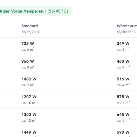
driger Vorlauftemperatur (55/45 °C)
Standard
Wärmepu
75/65/20 °C
55/45/22 °C
733 W
349 W
ca. 6 m²
ca. 3 m²
966 W
460 W
ca. 8 m²
ca. 4 m²
1082 W
516 W
ca. 9 m²
ca. 4 m²
1207 W
575 W
ca. 10 m²
ca. 4 m²
1353 W
645 W
ca. 12 m²
ca. 5 m²
1449 W
690 W