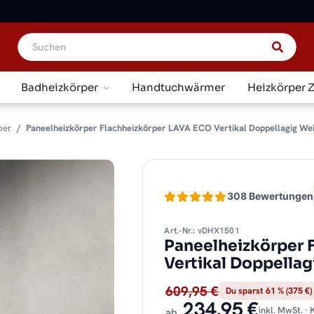
Badheizkörper
Handtuchwärmer
Heizkörper 
per
Paneelheizkörper Flachheizkörper LAVA ECO Vertikal Doppellagig We
308 Bewertungen
Art.-Nr.: vDHX1501
Paneelheizkörper 
Vertikal Doppella
609,95 €
Du sparst 61 % (375 €)
234,95 €
inkl. MwSt. ·
ab