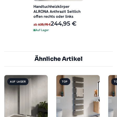
Handtuchheizkörper
ALRONA Anthrazit Seitlich
offen rechts oder links
244,95 €
ab
635,95 €
Auf Lager
Ähnliche Artikel
AUF LAGER
TOP
T