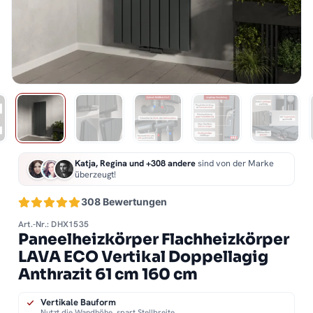
Katja, Regina und +308 andere
sind von der Marke
überzeugt!
308 Bewertungen
Art.-Nr.: DHX1535
Paneelheizkörper Flachheizkörper
LAVA ECO Vertikal Doppellagig
Anthrazit 61 cm 160 cm
Vertikale Bauform
Nutzt die Wandhöhe, spart Stellbreite.