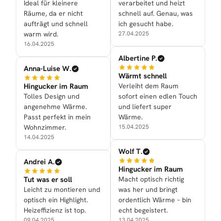
Ideal für kleinere
verarbeitet und heizt
Räume, da er nicht
schnell auf. Genau, was
aufträgt und schnell
ich gesucht habe.
warm wird.
27.04.2025
16.04.2025
Albertine P.
Anna-Luise W.
Wärmt schnell
Hingucker im Raum
Verleiht dem Raum
Tolles Design und
sofort einen edlen Touch
angenehme Wärme.
und liefert super
Passt perfekt in mein
Wärme.
Wohnzimmer.
15.04.2025
14.04.2025
Wolf T.
Andrei A.
Hingucker im Raum
Tut was er soll
Macht optisch richtig
Leicht zu montieren und
was her und bringt
optisch ein Highlight.
ordentlich Wärme – bin
Heizeffizienz ist top.
echt begeistert.
09.04.2025
13.04.2025