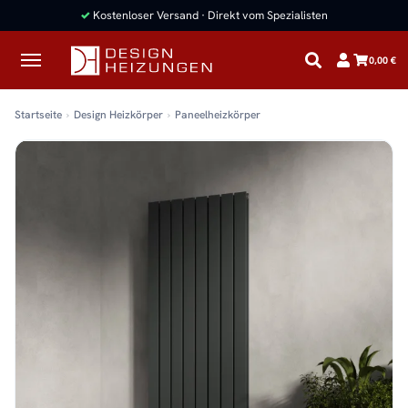
✓
Kostenloser Versand · Direkt vom Spezialisten
0,00 €
Startseite
Design Heizkörper
Paneelheizkörper