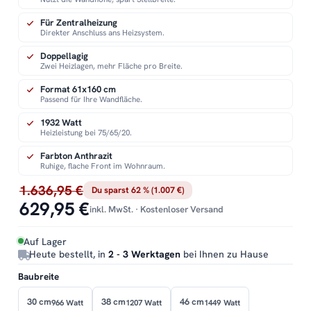
Für Zentralheizung
Direkter Anschluss ans Heizsystem.
Doppellagig
Zwei Heizlagen, mehr Fläche pro Breite.
Format 61x160 cm
Passend für Ihre Wandfläche.
1932 Watt
Heizleistung bei 75/65/20.
Farbton Anthrazit
Ruhige, flache Front im Wohnraum.
1.636,95 €
Du sparst 62 % (1.007 €)
629,95 €
inkl. MwSt. · Kostenloser Versand
Auf Lager
Heute bestellt, in
2 - 3 Werktagen
bei Ihnen zu Hause
Baubreite
30 cm
38 cm
46 cm
966 Watt
1207 Watt
1449 Watt