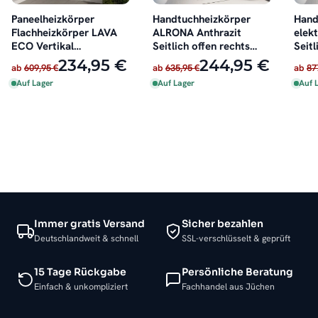
Paneelheizkörper
Handtuchheizkörper
Hand
Flachheizkörper LAVA
ALRONA Anthrazit
elek
ECO Vertikal
Seitlich offen rechts
Seitl
Doppellagig Weiß
oder links
inkl.
234,95 €
244,95 €
ab
609,95 €
ab
635,95 €
ab
87
Auf Lager
Auf Lager
Auf 
Immer gratis Versand
Sicher bezahlen
Deutschlandweit & schnell
SSL-verschlüsselt & geprüft
15 Tage Rückgabe
Persönliche Beratung
Einfach & unkompliziert
Fachhandel aus Jüchen