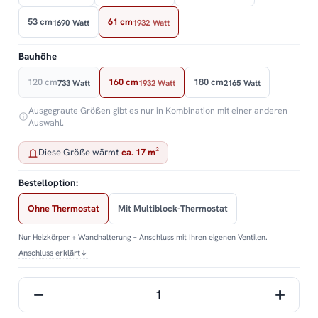
53 cm
61 cm
1690 Watt
1932 Watt
Bauhöhe
120 cm
160 cm
180 cm
733 Watt
1932 Watt
2165 Watt
Ausgegraute Größen gibt es nur in Kombination mit einer anderen
Auswahl.
Diese Größe wärmt
ca. 17 m²
Bestelloption:
Ohne Thermostat
Mit Multiblock-Thermostat
Nur Heizkörper + Wandhalterung – Anschluss mit Ihren eigenen Ventilen.
Anschluss erklärt
↓