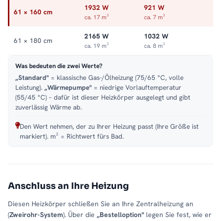
1932 W
921 W
61 × 160 cm
ca. 17 m²
ca. 7 m²
2165 W
1032 W
61 × 180 cm
ca. 19 m²
ca. 8 m²
Was bedeuten die zwei Werte?
„Standard"
= klassische Gas-/Ölheizung (75/65 °C, volle
Leistung).
„Wärmepumpe"
= niedrige Vorlauftemperatur
(55/45 °C) – dafür ist dieser Heizkörper ausgelegt und gibt
zuverlässig Wärme ab.
Den Wert nehmen, der zu Ihrer Heizung passt (Ihre Größe ist
markiert). m² = Richtwert fürs Bad.
Anschluss an Ihre Heizung
Diesen Heizkörper schließen Sie an Ihre Zentralheizung an
(
Zweirohr-System
). Über die
„Bestelloption"
legen Sie fest, wie er