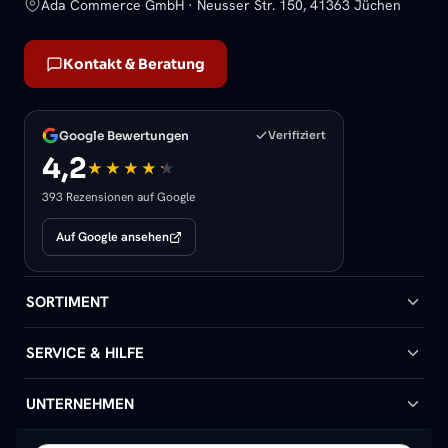
Ada Commerce GmbH · Neusser Str. 150, 41363 Jüchen
Kontakt & Beratung
Google Bewertungen
Verifiziert
4,2
393 Rezensionen auf Google
Auf Google ansehen
SORTIMENT
Badheizkörper
SERVICE & HILFE
Handtuchheizkörper
Hilfe & Kontakt
UNTERNEHMEN