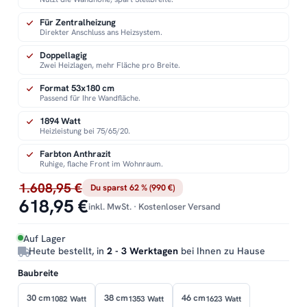
Für Zentralheizung
Direkter Anschluss ans Heizsystem.
Doppellagig
Zwei Heizlagen, mehr Fläche pro Breite.
Format 53x180 cm
Passend für Ihre Wandfläche.
1894 Watt
Heizleistung bei 75/65/20.
Farbton Anthrazit
Ruhige, flache Front im Wohnraum.
1.608,95 €
Du sparst 62 % (990 €)
618,95 €
inkl. MwSt. · Kostenloser Versand
Auf Lager
Heute bestellt, in
2 - 3 Werktagen
bei Ihnen zu Hause
Baubreite
30 cm
38 cm
46 cm
1082 Watt
1353 Watt
1623 Watt