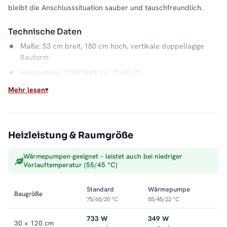
bleibt die Anschlusssituation sauber und tauschfreundlich.
Technische Daten
Maße: 53 cm breit, 180 cm hoch, vertikale doppellagige
Bauform
Heizleistung: 1894 Watt bei 75/65/20
Material: Stahl, Farbe Anthrazit
Mehr lesen
Anschluss: Mittelanschluss
Wasserkapazität: 13,9 Liter
Max. Betriebsdruck: 5 bar
Heizleistung & Raumgröße
Wärmepumpen-geeignet – leistet auch bei niedriger
Wärme fürs Wohnen
Vorlauftemperatur (55/45 °C)
Als Warmwasser-Heizkörper hängt der LAVA direkt an der
Zentralheizung und verwandelt schmale Wandflächen in ruhige,
Standard
Wärmepumpe
Baugröße
flache Wärmequellen. Die 180er-Höhe macht ihn zur
75/65/20 °C
55/45/22 °C
Wärmesäule für den ganzen Raum. Alle Größen und
Ausführungen finden Sie in der Kategorie
733 W
Vertikal-Heizkörper
349 W
.
30 × 120 cm