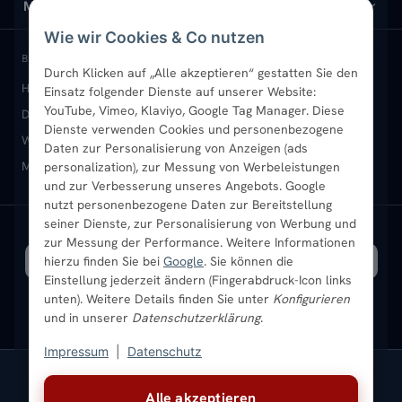
Design-Heizkörper
Versand & Lieferung
Wir über uns
MEIN KONTO
Wie wir Cookies & Co nutzen
Paneelheizkörper
Rückgabe & Widerruf
Standort & Abholung Jüchen
Anmelden / Mein Konto
BELIEBTE KATEGORIEN
Durch Klicken auf „Alle akzeptieren“ gestatten Sie den
Heizkörper kaufen
Badheizkörper
Handtuchheizkörper
Einsatz folgender Dienste auf unserer Website:
Vertikal-Heizkörper
Garantie & Gewährleistung
B2B-Kunden
Merkliste
YouTube, Vimeo, Klaviyo, Google Tag Manager. Diese
Design-Heizkörper
Paneelheizkörper
Vertikal-Heizkörper
Dienste verwenden Cookies und personenbezogene
Heizkörper-Zubehör
Montageservice vor Ort
Karriere
Newsletter
Wandheizkörper
Wohnraum-Heizkörper
Badheizkörper Schwarz
Daten zur Personalisierung von Anzeigen (ads
Mischbetrieb-Heizkörper
Heizkörper-Zubehör
Aktuelle Angebote
personalization), zur Messung von Werbeleistungen
Sendung verfolgen
Ratgeber
Aktuelle Angebote
und zur Verbesserung unseres Angebots. Google
nutzt personenbezogene Daten zur Bereitstellung
seiner Dienste, zur Personalisierung von Werbung und
Bestpreisgarantie
SICHERE ZAHLUNG
VERSAND MIT
zur Messung der Performance. Weitere Informationen
hierzu finden Sie bei
Google
. Sie können die
Einstellung jederzeit ändern (Fingerabdruck-Icon links
unten). Weitere Details finden Sie unter
Konfigurieren
und in unserer
Datenschutzerklärung
.
Impressum
|
Datenschutz
Vertrag widerrufen
Alle akzeptieren