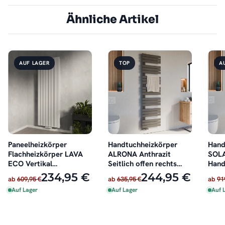
Ähnliche Artikel
AUF LAGER
TOP
A
Paneelheizkörper
Handtuchheizkörper
Hand
Flachheizkörper LAVA
ALRONA Anthrazit
SOLA
ECO Vertikal
Seitlich offen rechts
Hand
Doppellagig Weiß
oder links
234,95 €
244,95 €
ab
609,95 €
ab
635,95 €
ab
91
Auf Lager
Auf Lager
Auf 