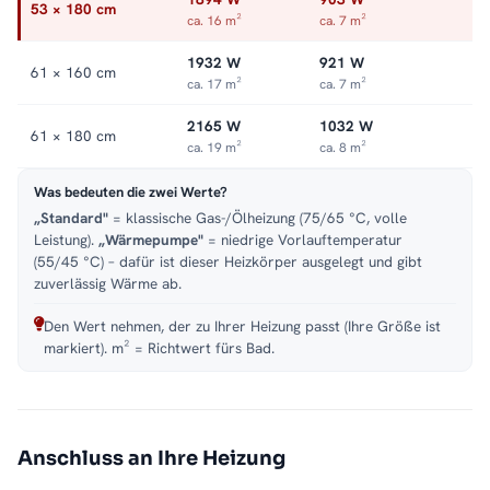
53 × 180 cm
ca. 16 m²
ca. 7 m²
1932 W
921 W
61 × 160 cm
ca. 17 m²
ca. 7 m²
2165 W
1032 W
61 × 180 cm
ca. 19 m²
ca. 8 m²
Was bedeuten die zwei Werte?
„Standard"
= klassische Gas-/Ölheizung (75/65 °C, volle
Leistung).
„Wärmepumpe"
= niedrige Vorlauftemperatur
(55/45 °C) – dafür ist dieser Heizkörper ausgelegt und gibt
zuverlässig Wärme ab.
Den Wert nehmen, der zu Ihrer Heizung passt (Ihre Größe ist
markiert). m² = Richtwert fürs Bad.
Anschluss an Ihre Heizung