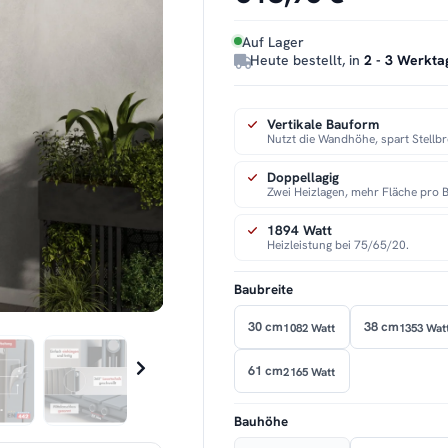
Auf Lager
Heute bestellt, in
2 - 3 Werkta
Vertikale Bauform
Nutzt die Wandhöhe, spart Stellbr
Doppellagig
Zwei Heizlagen, mehr Fläche pro B
1894 Watt
Heizleistung bei 75/65/20.
Baubreite
30 cm
38 cm
1082 Watt
1353 Wat
61 cm
2165 Watt
Bauhöhe