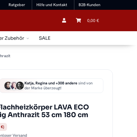
Ratgeber
Hilfe und Kontakt
B2B-Kunden
0,00 €
er Zubehör
SALE
hrazit
Katja, Regina und +308 andere
sind von
der Marke überzeugt!
Flachheizkörper LAVA ECO
ig Anthrazit 53 cm 180 cm
 €)
tenloser Versand