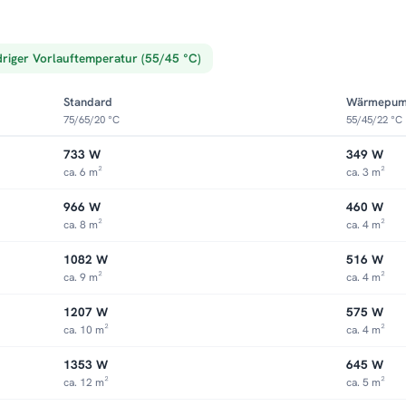
driger Vorlauftemperatur (55/45 °C)
Standard
Wärmepu
75/65/20 °C
55/45/22 °C
733 W
349 W
ca. 6 m²
ca. 3 m²
966 W
460 W
ca. 8 m²
ca. 4 m²
1082 W
516 W
ca. 9 m²
ca. 4 m²
1207 W
575 W
ca. 10 m²
ca. 4 m²
1353 W
645 W
ca. 12 m²
ca. 5 m²