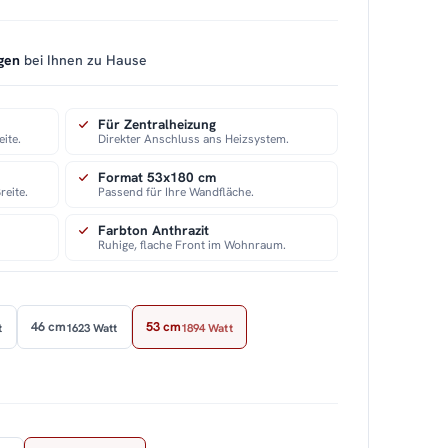
gen
bei Ihnen zu Hause
Für Zentralheizung
eite.
Direkter Anschluss ans Heizsystem.
Format 53x180 cm
reite.
Passend für Ihre Wandfläche.
Farbton Anthrazit
Ruhige, flache Front im Wohnraum.
46 cm
53 cm
t
1623 Watt
1894 Watt