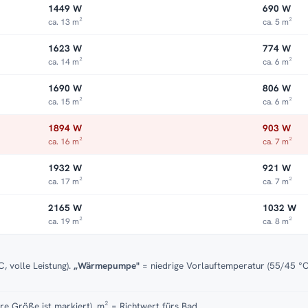
1449 W
690 W
ca. 13 m²
ca. 5 m²
1623 W
774 W
ca. 14 m²
ca. 6 m²
1690 W
806 W
ca. 15 m²
ca. 6 m²
1894 W
903 W
ca. 16 m²
ca. 7 m²
1932 W
921 W
ca. 17 m²
ca. 7 m²
2165 W
1032 W
ca. 19 m²
ca. 8 m²
, volle Leistung).
„Wärmepumpe"
= niedrige Vorlauftemperatur (55/45 °C)
re Größe ist markiert). m² = Richtwert fürs Bad.