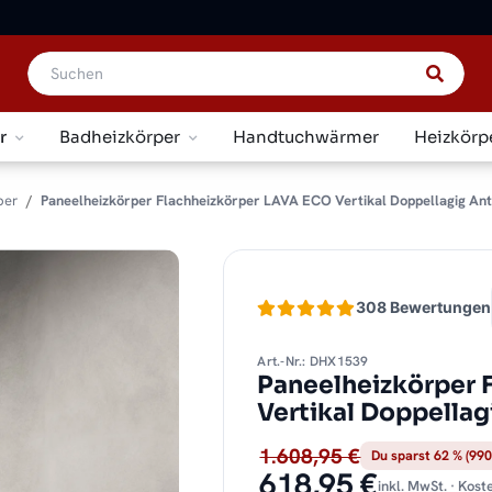
r
Badheizkörper
Handtuchwärmer
Heizkörp
per
Paneelheizkörper Flachheizkörper LAVA ECO Vertikal Doppellagig Ant
308 Bewertungen
Art.-Nr.: DHX1539
Paneelheizkörper 
Vertikal Doppellag
1.608,95 €
Du sparst 62 % (990
618,95 €
inkl. MwSt. · Kos