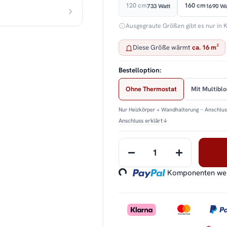
120 cm
160 cm
733 Watt
1690 Wa
Ausgegraute Größen gibt es nur in 
Diese Größe wärmt
ca. 16 m²
Bestelloption:
Ohne Thermostat
Mit Multibl
Nur Heizkörper + Wandhalterung – Anschluss
Anschluss erklärt
↓
Loading...
Komponenten werd