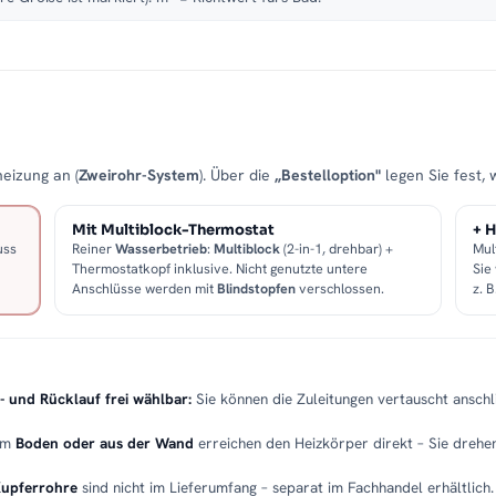
eizung an (
Zweirohr-System
). Über die
„Bestelloption"
legen Sie fest, 
Mit Multiblock-Thermostat
+ H
uss
Reiner
Wasserbetrieb
:
Multiblock
(2-in-1, drehbar) +
Mul
Thermostatkopf inklusive. Nicht genutzte untere
Sie
Anschlüsse werden mit
Blindstopfen
verschlossen.
z. 
- und Rücklauf frei wählbar:
Sie können die Zuleitungen vertauscht anschli
em
Boden oder aus der Wand
erreichen den Heizkörper direkt – Sie drehen
Kupferrohre
sind nicht im Lieferumfang – separat im Fachhandel erhältlich.