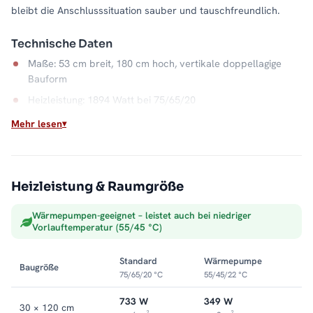
bleibt die Anschlusssituation sauber und tauschfreundlich.
Technische Daten
Maße: 53 cm breit, 180 cm hoch, vertikale doppellagige
Bauform
Heizleistung: 1894 Watt bei 75/65/20
Material: Stahl, Farbe Anthrazit
Mehr lesen
Anschluss: Mittelanschluss
Wasserkapazität: 13,9 Liter
Max. Betriebsdruck: 5 bar
Heizleistung & Raumgröße
Wärmepumpen-geeignet – leistet auch bei niedriger
Wärme fürs Wohnen
Vorlauftemperatur (55/45 °C)
Als Warmwasser-Heizkörper hängt der LAVA direkt an der
Zentralheizung und verwandelt schmale Wandflächen in ruhige,
Standard
Wärmepumpe
Baugröße
flache Wärmequellen. Die 180er-Höhe macht ihn zur
75/65/20 °C
55/45/22 °C
Wärmesäule für den ganzen Raum. Alle Größen und
Ausführungen finden Sie in der Kategorie
733 W
Vertikal-Heizkörper
349 W
.
30 × 120 cm