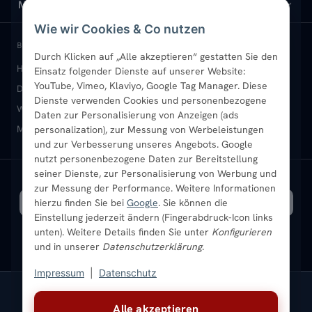
Design-Heizkörper
Versand & Lieferung
Wir über uns
MEIN KONTO
Wie wir Cookies & Co nutzen
Paneelheizkörper
Rückgabe & Widerruf
Standort & Abholung Jüchen
Anmelden / Mein Konto
BELIEBTE KATEGORIEN
Durch Klicken auf „Alle akzeptieren“ gestatten Sie den
Heizkörper kaufen
Badheizkörper
Handtuchheizkörper
Einsatz folgender Dienste auf unserer Website:
Vertikal-Heizkörper
Garantie & Gewährleistung
B2B-Kunden
Merkliste
YouTube, Vimeo, Klaviyo, Google Tag Manager. Diese
Design-Heizkörper
Paneelheizkörper
Vertikal-Heizkörper
Dienste verwenden Cookies und personenbezogene
Heizkörper-Zubehör
Montageservice vor Ort
Karriere
Newsletter
Wandheizkörper
Wohnraum-Heizkörper
Badheizkörper Schwarz
Daten zur Personalisierung von Anzeigen (ads
Mischbetrieb-Heizkörper
Heizkörper-Zubehör
Aktuelle Angebote
personalization), zur Messung von Werbeleistungen
Sendung verfolgen
Ratgeber
Aktuelle Angebote
und zur Verbesserung unseres Angebots. Google
nutzt personenbezogene Daten zur Bereitstellung
seiner Dienste, zur Personalisierung von Werbung und
Bestpreisgarantie
SICHERE ZAHLUNG
VERSAND MIT
zur Messung der Performance. Weitere Informationen
hierzu finden Sie bei
Google
. Sie können die
Einstellung jederzeit ändern (Fingerabdruck-Icon links
unten). Weitere Details finden Sie unter
Konfigurieren
und in unserer
Datenschutzerklärung
.
Impressum
|
Datenschutz
Vertrag widerrufen
Alle akzeptieren