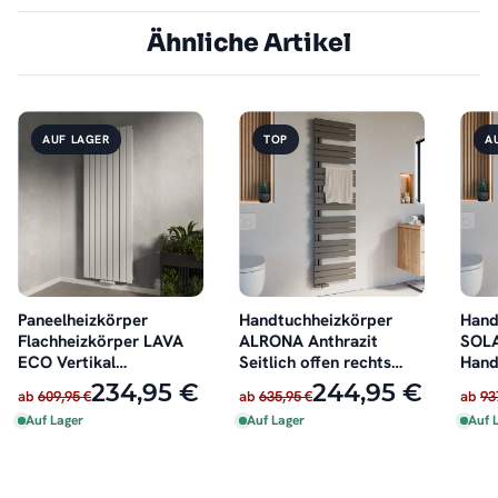
Ähnliche Artikel
AUF LAGER
TOP
A
Paneelheizkörper
Handtuchheizkörper
Hand
Flachheizkörper LAVA
ALRONA Anthrazit
SOLA
ECO Vertikal
Seitlich offen rechts
Hand
Doppellagig Weiß
oder links
234,95 €
244,95 €
ab
609,95 €
ab
635,95 €
ab
93
Auf Lager
Auf Lager
Auf 