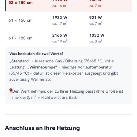
53 × 180 cm
ca. 16 m²
ca. 7 m²
1932 W
921 W
61 × 160 cm
ca. 17 m²
ca. 7 m²
2165 W
1032 W
61 × 180 cm
ca. 19 m²
ca. 8 m²
Was bedeuten die zwei Werte?
„Standard"
= klassische Gas-/Ölheizung (75/65 °C, volle
Leistung).
„Wärmepumpe"
= niedrige Vorlauftemperatur
(55/45 °C) – dafür ist dieser Heizkörper ausgelegt und gibt
zuverlässig Wärme ab.
Den Wert nehmen, der zu Ihrer Heizung passt (Ihre Größe ist
markiert). m² = Richtwert fürs Bad.
Anschluss an Ihre Heizung