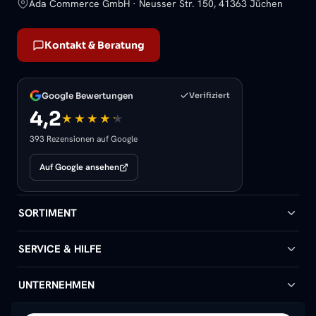
Ada Commerce GmbH · Neusser Str. 150, 41363 Jüchen
Kontakt & Beratung
Google Bewertungen
Verifiziert
4,2
393 Rezensionen auf Google
Auf Google ansehen
SORTIMENT
Badheizkörper
SERVICE & HILFE
Handtuchheizkörper
Hilfe & Kontakt
UNTERNEHMEN