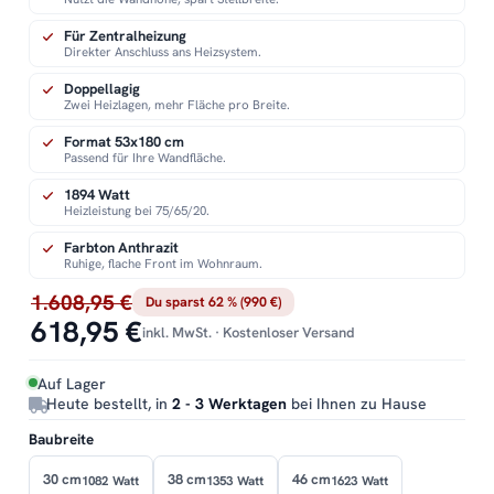
Für Zentralheizung
Direkter Anschluss ans Heizsystem.
Doppellagig
Zwei Heizlagen, mehr Fläche pro Breite.
Format 53x180 cm
Passend für Ihre Wandfläche.
1894 Watt
Heizleistung bei 75/65/20.
Farbton Anthrazit
Ruhige, flache Front im Wohnraum.
1.608,95 €
Du sparst 62 % (990 €)
618,95 €
inkl. MwSt. · Kostenloser Versand
Auf Lager
Heute bestellt, in
2 - 3 Werktagen
bei Ihnen zu Hause
Baubreite
30 cm
38 cm
46 cm
1082 Watt
1353 Watt
1623 Watt