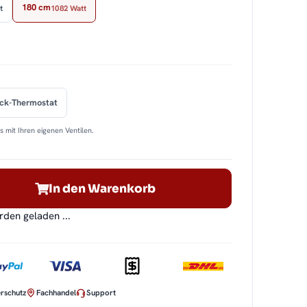
180 cm
t
1082 Watt
ock-Thermostat
 mit Ihren eigenen Ventilen.
In den Warenkorb
en geladen ...
rschutz
Fachhandel
Support