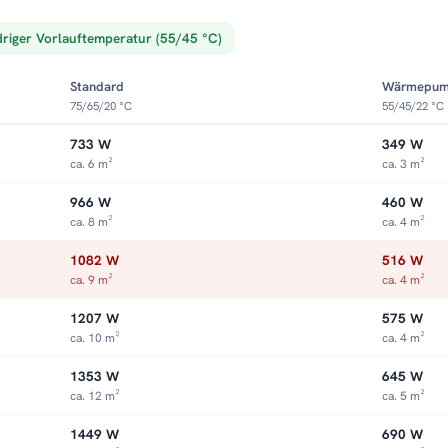
driger Vorlauftemperatur (55/45 °C)
Standard
Wärmepu
75/65/20 °C
55/45/22 °C
733 W
349 W
ca. 6 m²
ca. 3 m²
966 W
460 W
ca. 8 m²
ca. 4 m²
1082 W
516 W
ca. 9 m²
ca. 4 m²
1207 W
575 W
ca. 10 m²
ca. 4 m²
1353 W
645 W
ca. 12 m²
ca. 5 m²
1449 W
690 W