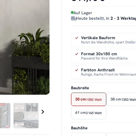
Auf Lager
Heute bestellt, in
2 - 3 Werkta
Vertikale Bauform
Nutzt die Wandhöhe, spart Stellbr
Format 30x180 cm
Passend für Ihre Wandfläche.
Farbton Anthrazit
Ruhige, flache Front im Wohnrau
Baubreite
30 cm
38 cm
1082 Watt
1353 Wat
61 cm
2165 Watt
Bauhöhe