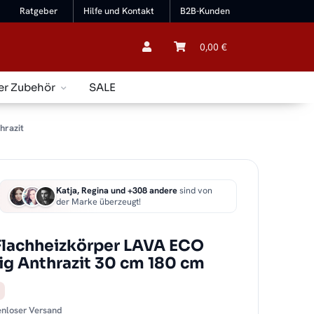
Ratgeber
Hilfe und Kontakt
B2B-Kunden
0,00 €
er Zubehör
SALE
hrazit
Katja, Regina und +308 andere
sind von
der Marke überzeugt!
Flachheizkörper LAVA ECO
ig Anthrazit 30 cm 180 cm
tenloser Versand