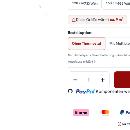
120 cm
160 cm
733 Watt
966 Wat
Diese Größe wärmt
ca. 9 m²
Bestelloption:
Ohne Thermostat
Mit Multibl
Nur Heizkörper + Wandhalterung – Anschluss
Anschluss erklärt
↓
Loading...
Komponenten werd
Käufe