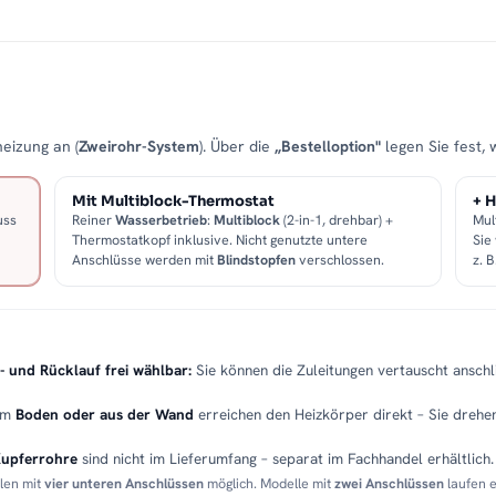
eizung an (
Zweirohr-System
). Über die
„Bestelloption"
legen Sie fest, 
Mit Multiblock-Thermostat
+ H
uss
Reiner
Wasserbetrieb
:
Multiblock
(2-in-1, drehbar) +
Mul
Thermostatkopf inklusive. Nicht genutzte untere
Sie
Anschlüsse werden mit
Blindstopfen
verschlossen.
z. 
- und Rücklauf frei wählbar:
Sie können die Zuleitungen vertauscht anschli
em
Boden oder aus der Wand
erreichen den Heizkörper direkt – Sie drehen
Kupferrohre
sind nicht im Lieferumfang – separat im Fachhandel erhältlich.
llen mit
vier unteren Anschlüssen
möglich. Modelle mit
zwei Anschlüssen
laufen 