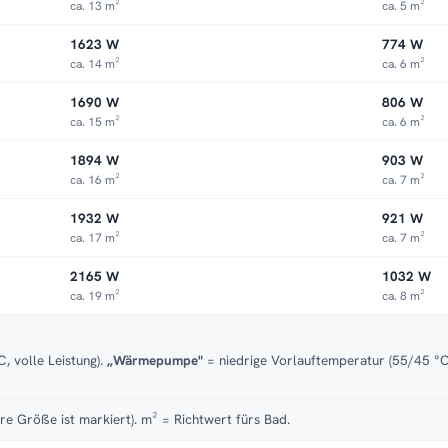
ca. 13 m²
ca. 5 m²
1623 W
774 W
ca. 14 m²
ca. 6 m²
1690 W
806 W
ca. 15 m²
ca. 6 m²
1894 W
903 W
ca. 16 m²
ca. 7 m²
1932 W
921 W
ca. 17 m²
ca. 7 m²
2165 W
1032 W
ca. 19 m²
ca. 8 m²
, volle Leistung).
„Wärmepumpe"
= niedrige Vorlauftemperatur (55/45 °C)
re Größe ist markiert). m² = Richtwert fürs Bad.