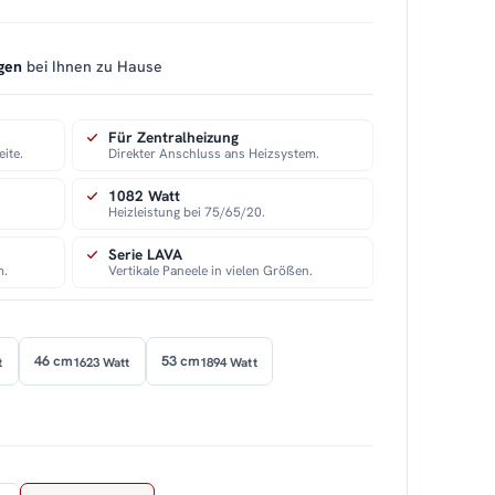
gen
bei Ihnen zu Hause
Für Zentralheizung
eite.
Direkter Anschluss ans Heizsystem.
1082 Watt
Heizleistung bei 75/65/20.
Serie LAVA
m.
Vertikale Paneele in vielen Größen.
46 cm
53 cm
t
1623 Watt
1894 Watt