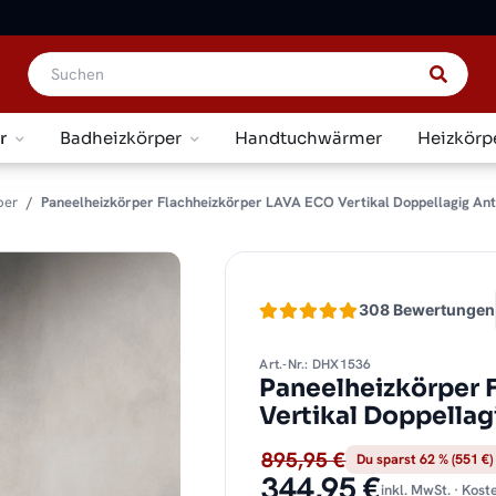
r
Badheizkörper
Handtuchwärmer
Heizkörp
per
Paneelheizkörper Flachheizkörper LAVA ECO Vertikal Doppellagig Ant
308 Bewertungen
Art.-Nr.: DHX1536
Paneelheizkörper 
Vertikal Doppellag
895,95 €
Du sparst 62 % (551 €)
344,95 €
inkl. MwSt. · Kos