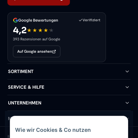
Google Bewertungen
Verifiziert
4,2
393 Rezensionen auf Google
Auf Google ansehen
SORTIMENT
Badheizkörper
SERVICE & HILFE
Handtuchheizkörper
Hilfe & Kontakt
UNTERNEHMEN
Design-Heizkörper
Versand & Lieferung
Wir über uns
MEIN KONTO
Wie wir Cookies & Co nutzen
Paneelheizkörper
Rückgabe & Widerruf
Standort & Abholung Jüchen
Anmelden / Mein Konto
BELIEBTE KATEGORIEN