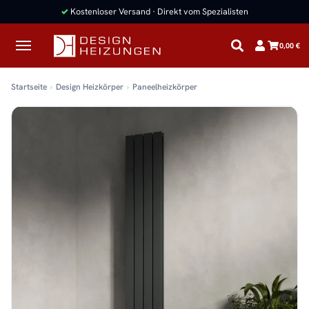
✓
Kostenloser Versand · Direkt vom Spezialisten
0,00 €
Startseite
Design Heizkörper
Paneelheizkörper