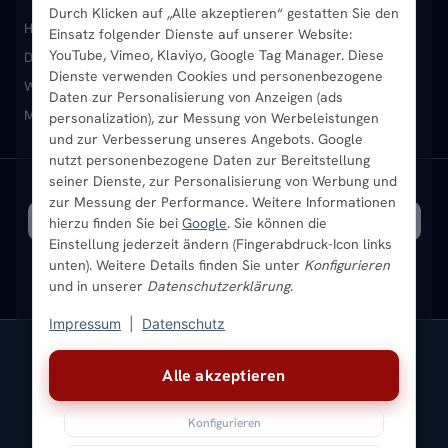
Durch Klicken auf „Alle akzeptieren“ gestatten Sie den
Heizkörper kaufen
Badheizkörper
Handtuchheizkörper
Einsatz folgender Dienste auf unserer Website:
Vertikal-Heizkörper
Garantie & Gewährleistung
B2B-Kunden
Merkliste
YouTube, Vimeo, Klaviyo, Google Tag Manager. Diese
Design-Heizkörper
Paneelheizkörper
Vertikal-Heizkörper
Dienste verwenden Cookies und personenbezogene
Heizkörper-Zubehör
Montageservice vor Ort
Karriere
Newsletter
Wandheizkörper
Wohnraum-Heizkörper
Badheizkörper Schwarz
Daten zur Personalisierung von Anzeigen (ads
Mischbetrieb-Heizkörper
Heizkörper-Zubehör
Aktuelle Angebote
personalization), zur Messung von Werbeleistungen
Sendung verfolgen
Ratgeber
Aktuelle Angebote
und zur Verbesserung unseres Angebots. Google
nutzt personenbezogene Daten zur Bereitstellung
seiner Dienste, zur Personalisierung von Werbung und
Bestpreisgarantie
SICHERE ZAHLUNG
VERSAND MIT
zur Messung der Performance. Weitere Informationen
hierzu finden Sie bei
Google
. Sie können die
Einstellung jederzeit ändern (Fingerabdruck-Icon links
unten). Weitere Details finden Sie unter
Konfigurieren
und in unserer
Datenschutzerklärung
.
Impressum
|
Datenschutz
Vertrag widerrufen
Alle akzeptieren
© 2026 Ada Commerce GmbH
* Alle Preise inkl. gesetzlicher USt. |
Kostenloser Versand
Konfigurieren
Impressum
Datenschutz
AGB
Widerrufsbelehrung
Versandkosten