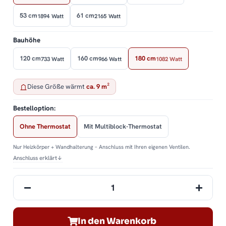
53 cm
61 cm
1894 Watt
2165 Watt
Bauhöhe
120 cm
160 cm
180 cm
733 Watt
966 Watt
1082 Watt
Diese Größe wärmt
ca. 9 m²
Bestelloption:
Ohne Thermostat
Mit Multiblock-Thermostat
Nur Heizkörper + Wandhalterung – Anschluss mit Ihren eigenen Ventilen.
Anschluss erklärt
↓
In den Warenkorb