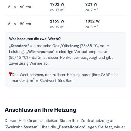
1932 W
921 W
61 × 160 cm
ca. 17 m²
ca. 7 m²
2165 W
1032 W
61 × 180 cm
ca. 19 m²
ca. 8 m²
Was bedeuten die zwei Werte?
„Standard"
= klassische Gas-/Ölheizung (75/65 °C, volle
Leistung).
„Wärmepumpe"
= niedrige Vorlauftemperatur
(55/45 °C) – dafür ist dieser Heizkörper ausgelegt und gibt
zuverlässig Wärme ab.
Den Wert nehmen, der zu Ihrer Heizung passt (Ihre Größe ist
markiert). m² = Richtwert fürs Bad.
Anschluss an Ihre Heizung
Diesen Heizkörper schließen Sie an Ihre Zentralheizung an
(
Zweirohr-System
). Über die
„Bestelloption"
legen Sie fest, wie er