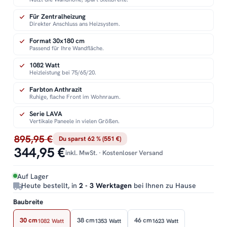
Für Zentralheizung
Direkter Anschluss ans Heizsystem.
Format 30x180 cm
Passend für Ihre Wandfläche.
1082 Watt
Heizleistung bei 75/65/20.
Farbton Anthrazit
Ruhige, flache Front im Wohnraum.
Serie LAVA
Vertikale Paneele in vielen Größen.
895,95 €
Du sparst 62 % (551 €)
344,95 €
inkl. MwSt. · Kostenloser Versand
Auf Lager
Heute bestellt, in
2 - 3 Werktagen
bei Ihnen zu Hause
Baubreite
30 cm
38 cm
46 cm
1082 Watt
1353 Watt
1623 Watt