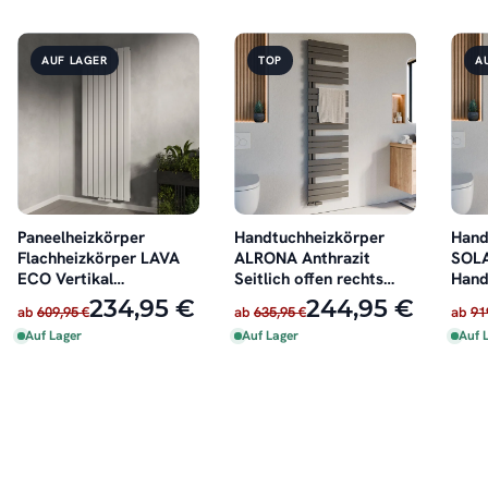
AUF LAGER
TOP
A
Paneelheizkörper
Handtuchheizkörper
Hand
Flachheizkörper LAVA
ALRONA Anthrazit
SOLA
ECO Vertikal
Seitlich offen rechts
Hand
Doppellagig Weiß
oder links
234,95 €
244,95 €
ab
609,95 €
ab
635,95 €
ab
91
Auf Lager
Auf Lager
Auf 