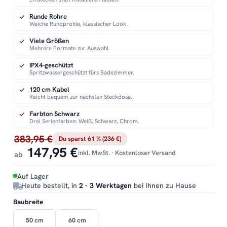
Runde Rohre
Weiche Rundprofile, klassischer Look.
Viele Größen
Mehrere Formate zur Auswahl.
IPX4-geschützt
Spritzwassergeschützt fürs Badezimmer.
120 cm Kabel
Reicht bequem zur nächsten Steckdose.
Farbton Schwarz
Drei Serienfarben: Weiß, Schwarz, Chrom.
383,95 €
Du sparst 61 % (236 €)
147,95 €
inkl. MwSt. · Kostenloser Versand
ab
Auf Lager
Heute bestellt, in
2 - 3 Werktagen
bei Ihnen zu Hause
Baubreite
50 cm
60 cm