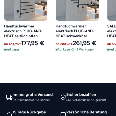
Handtuchwärmer
Handtuchwärmer
SALE
elektrisch PLUG-AND-
elektrisch PLUG-AND-
elek
HEAT seitlich offen
HEAT schwenkbar
HEAT
Schwarz
Schwarz 51 x 62 cm
Chro
177,95 €
261,95 €
ab
461,95 €
ab
680,95 €
ab
58
Auf Lager
Auf Lager
·
2 - 3 Werktagen
Auf 
Immer gratis Versand
Sicher bezahlen
Deutschlandweit & schnell
SSL-verschlüsselt & geprüft
15 Tage Rückgabe
Persönliche Beratung