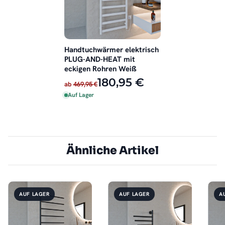
Handtuchwärmer elektrisch
PLUG-AND-HEAT mit
eckigen Rohren Weiß
180,95 €
ab
469,95 €
Auf Lager
Ähnliche Artikel
AUF LAGER
AUF LAGER
A