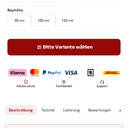
Bauhöhe
80 cm
100 cm
120 cm
Bitte Variante wählen
Käuferschutz
Fachhandel
Support
Beschreibung
Technik
Lieferung
Bewertungen
Fra