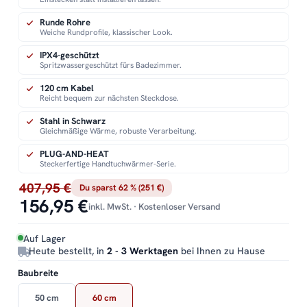
Runde Rohre
Weiche Rundprofile, klassischer Look.
IPX4-geschützt
Spritzwassergeschützt fürs Badezimmer.
120 cm Kabel
Reicht bequem zur nächsten Steckdose.
Stahl in Schwarz
Gleichmäßige Wärme, robuste Verarbeitung.
PLUG-AND-HEAT
Steckerfertige Handtuchwärmer-Serie.
407,95 €
Du sparst 62 % (251 €)
156,95 €
inkl. MwSt. · Kostenloser Versand
Auf Lager
Heute bestellt, in
2 - 3 Werktagen
bei Ihnen zu Hause
Baubreite
50 cm
60 cm