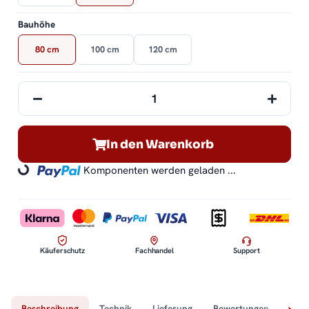
Bauhöhe
80 cm
100 cm
120 cm
In den Warenkorb
Loading...
Komponenten werden geladen ...
Käuferschutz
Fachhandel
Support
Beschreibung
Technik
Lieferung
Bewertungen
Fra