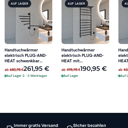
AUF LAGER
AUF LAGER
A
Handtuchwärmer
Handtuchwärmer
Hand
elektrisch PLUG-AND-
elektrisch PLUG-AND-
elek
HEAT schwenkbar
HEAT mit
HEAT
Schwarz 51 x 62 cm
Handtuchablage
ecki
261,95 €
190,95 €
ab
680,95 €
ab
495,95 €
ab
43
Schwarz
Auf Lager
·
2 - 3 Werktagen
Auf Lager
Auf 
Immer gratis Versand
Sicher bezahlen