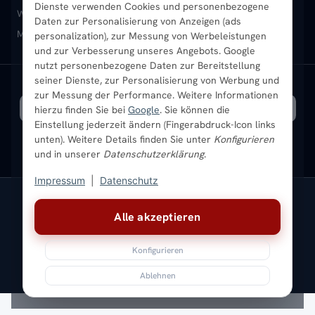
Dienste verwenden Cookies und personenbezogene
Heizkörper-Zubehör
Montageservice vor Ort
Karriere
Newsletter
Wandheizkörper
Wohnraum-Heizkörper
Badheizkörper Schwarz
Daten zur Personalisierung von Anzeigen (ads
Mischbetrieb-Heizkörper
Heizkörper-Zubehör
Aktuelle Angebote
personalization), zur Messung von Werbeleistungen
Sendung verfolgen
Ratgeber
Aktuelle Angebote
und zur Verbesserung unseres Angebots. Google
nutzt personenbezogene Daten zur Bereitstellung
seiner Dienste, zur Personalisierung von Werbung und
Bestpreisgarantie
SICHERE ZAHLUNG
VERSAND MIT
zur Messung der Performance. Weitere Informationen
hierzu finden Sie bei
Google
. Sie können die
Einstellung jederzeit ändern (Fingerabdruck-Icon links
unten). Weitere Details finden Sie unter
Konfigurieren
und in unserer
Datenschutzerklärung
.
Impressum
|
Datenschutz
Vertrag widerrufen
Alle akzeptieren
© 2026 Ada Commerce GmbH
* Alle Preise inkl. gesetzlicher USt. |
Kostenloser Versand
Konfigurieren
Impressum
Datenschutz
AGB
Widerrufsbelehrung
Versandkosten
Batteriegesetz
Sitemap
Ablehnen