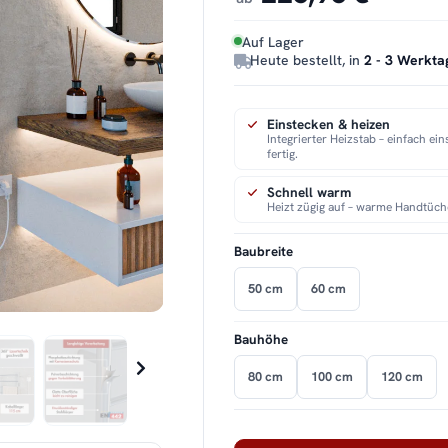
Auf Lager
Heute bestellt, in
2 - 3 Werkta
Einstecken & heizen
Integrierter Heizstab – einfach ei
fertig.
Schnell warm
Heizt zügig auf – warme Handtüch
Baubreite
50 cm
60 cm
Bauhöhe
80 cm
100 cm
120 cm