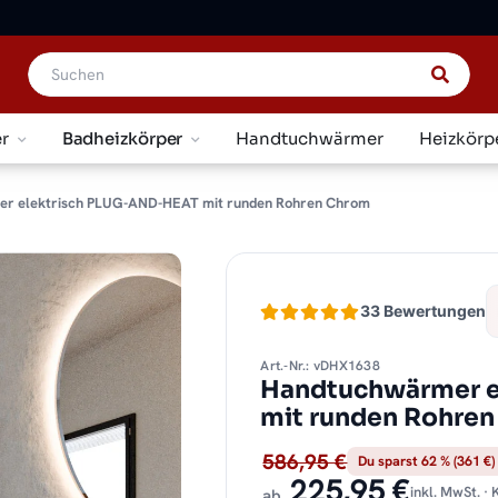
r
Badheizkörper
Handtuchwärmer
Heizkörp
r elektrisch PLUG-AND-HEAT mit runden Rohren Chrom
33 Bewertungen
Art.-Nr.: vDHX1638
Handtuchwärmer e
mit runden Rohre
586,95 €
Du sparst 62 % (361 €)
225,95 €
inkl. MwSt. ·
ab