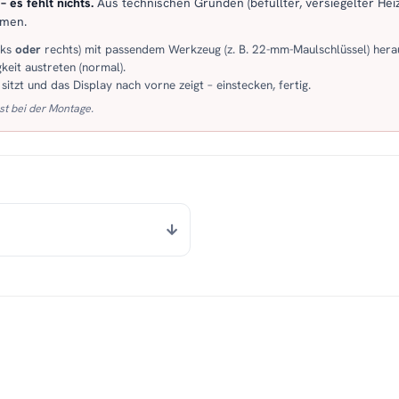
 es fehlt nichts.
Aus technischen Gründen (befüllter, versiegelter Heiz
mmen.
nks
oder
rechts) mit passendem Werkzeug (z. B. 22-mm-Maulschlüssel) hera
keit austreten (normal).
itzt und das Display nach vorne zeigt – einstecken, fertig.
st bei der Montage.