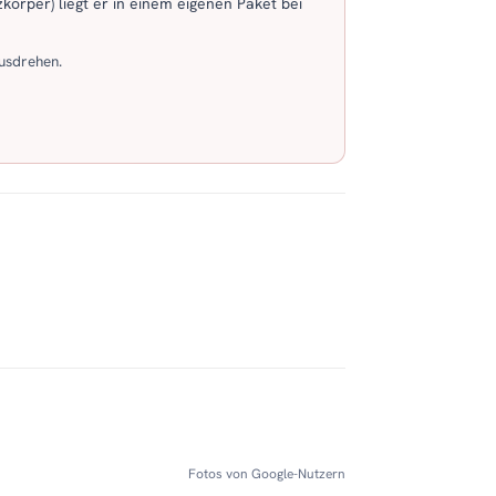
körper) liegt er in einem eigenen Paket bei
usdrehen.
Fotos von Google-Nutzern