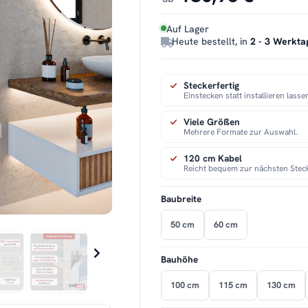
Auf Lager
Heute bestellt, in
2 - 3 Werkta
Steckerfertig
Einstecken statt installieren lasse
Viele Größen
Mehrere Formate zur Auswahl.
120 cm Kabel
Reicht bequem zur nächsten Stec
Baubreite
50 cm
60 cm
Bauhöhe
100 cm
115 cm
130 cm