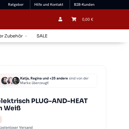
Ratgeber
Hilfe und Kontakt
B2B-Kunden
0,00 €
er Zubehör
SALE
Katja, Regina und +25 andere
sind von der
Marke überzeugt!
lektrisch PLUG-AND-HEAT
n Weiß
 Kostenloser Versand