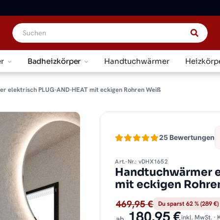
r
Badheizkörper
Handtuchwärmer
Heizkörp
r elektrisch PLUG-AND-HEAT mit eckigen Rohren Weiß
25 Bewertungen
Art.-Nr.: vDHX1652
Handtuchwärmer e
mit eckigen Rohre
469,95 €
Du sparst 62 % (289 €)
180,95 €
inkl. MwSt. ·
ab