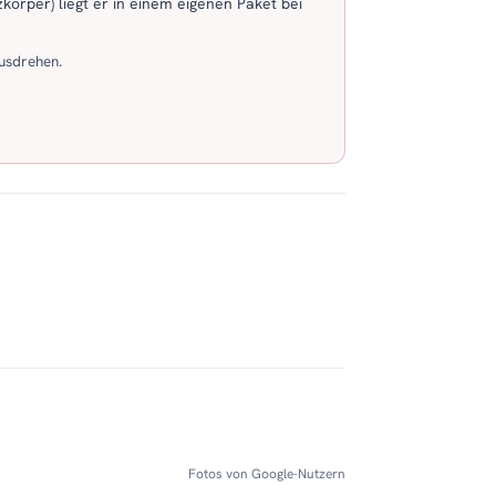
körper) liegt er in einem eigenen Paket bei
usdrehen.
Fotos von Google-Nutzern