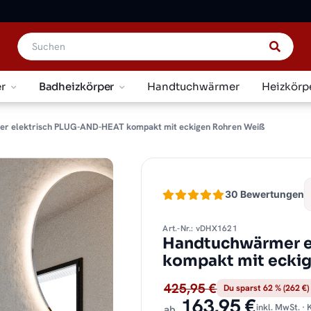
r
Badheizkörper
Handtuchwärmer
Heizkörp
r elektrisch PLUG-AND-HEAT kompakt mit eckigen Rohren Weiß
30 Bewertungen
Art.-Nr.: vDHX1621
Handtuchwärmer e
kompakt mit ecki
425,95 €
Du sparst 62 % (262 €)
163,95 €
inkl. MwSt. ·
ab