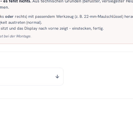
 es fehlt nichts.
Aus technischen Gründen (befüllter, versiegelter Heiz
mmen.
nks
oder
rechts) mit passendem Werkzeug (z. B. 22-mm-Maulschlüssel) hera
keit austreten (normal).
itzt und das Display nach vorne zeigt – einstecken, fertig.
st bei der Montage.