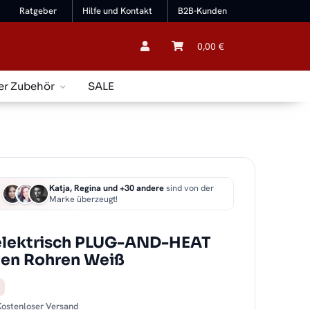
Ratgeber
Hilfe und Kontakt
B2B-Kunden
0,00 €
er Zubehör
SALE
Katja, Regina und +30 andere
sind von der
Marke überzeugt!
lektrisch PLUG-AND-HEAT
gen Rohren Weiß
 Kostenloser Versand