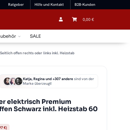
Ratgeber
Hilfe und Kontakt
B2B-Kunden
0,00 €
Zubehör
SALE
lich offen rechts oder links inkl. Heizstab
Katja, Regina und +307 andere
sind von der
Marke überzeugt!
r elektrisch Premium
fen Schwarz inkl. Heizstab 60
97 €)