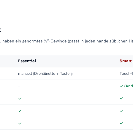
t
t, haben ein genormtes ½″-Gewinde (passt in jeden handelsüblichen H
Essential
Smart 
manuell (Drehlünette + Tasten)
Touch-T
–
✓ (And
✓
✓
✓
✓
✓
✓