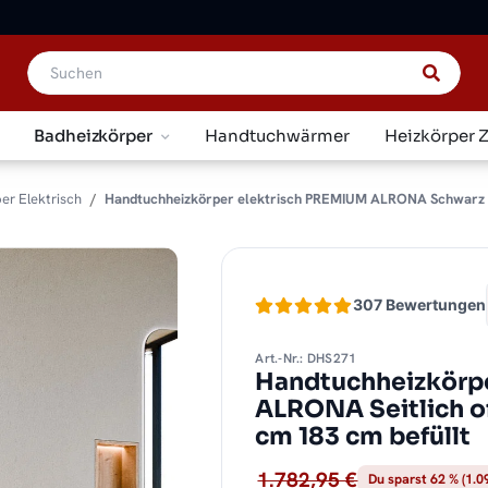
Badheizkörper
Handtuchwärmer
Heizkörper 
er Elektrisch
Handtuchheizkörper elektrisch PREMIUM ALRONA Schwarz Seit
307 Bewertungen
Art.-Nr.: DHS271
Handtuchheizkörpe
ALRONA Seitlich of
cm 183 cm befüllt
1.782,95 €
Du sparst 62 % (1.0