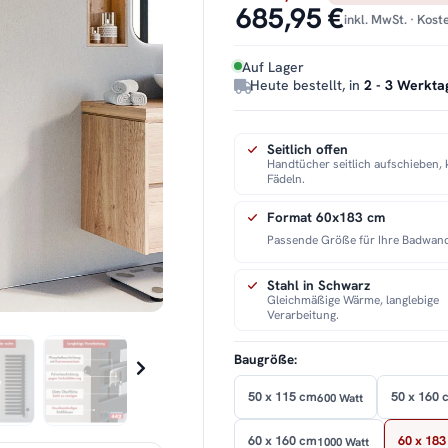
685,95 €
inkl. MwSt. · Kos
Auf Lager
Heute bestellt, in
2 - 3 Werkta
Seitlich offen
Handtücher seitlich aufschieben, 
Fädeln.
Format 60x183 cm
Passende Größe für Ihre Badwan
Stahl in Schwarz
Gleichmäßige Wärme, langlebige
Verarbeitung.
Baugröße:
50 x 115 cm
50 x 160 
600 Watt
60 x 160 cm
60 x 183
1000 Watt