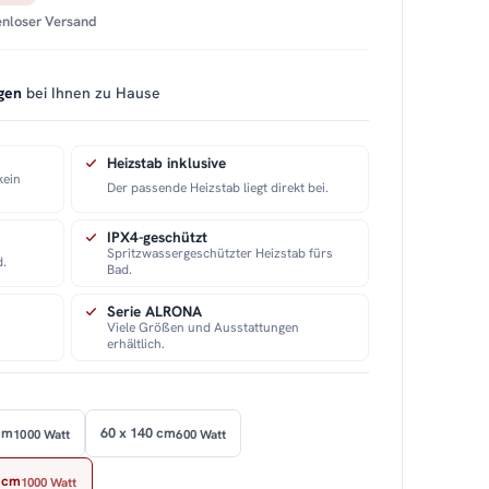
tenloser Versand
gen
bei Ihnen zu Hause
Heizstab inklusive
kein
Der passende Heizstab liegt direkt bei.
IPX4-geschützt
Spritzwassergeschützter Heizstab fürs
d.
Bad.
Serie ALRONA
Viele Größen und Ausstattungen
erhältlich.
cm
60 x 140 cm
1000 Watt
600 Watt
 cm
1000 Watt