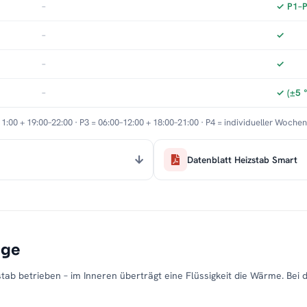
–
✓ P1–P3
–
✓
–
✓
–
✓ (±5 
11:00 + 19:00–22:00 · P3 = 06:00–12:00 + 18:00–21:00 · P4 = individueller Woche
Datenblatt Heizstab Smart
age
tab betrieben – im Inneren überträgt eine Flüssigkeit die Wärme. Bei 