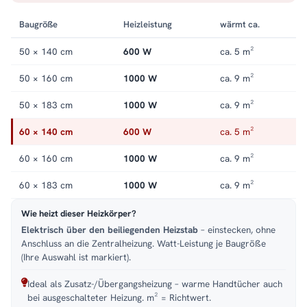
Größen und Ausführungen finden Sie in der Kategorie
Handtuchheizkörper elektrisch
.
Baugröße
Heizleistung
wärmt ca.
50 × 140 cm
600 W
ca. 5 m²
50 × 160 cm
1000 W
ca. 9 m²
50 × 183 cm
1000 W
ca. 9 m²
60 × 140 cm
600 W
ca. 5 m²
60 × 160 cm
1000 W
ca. 9 m²
60 × 183 cm
1000 W
ca. 9 m²
Wie heizt dieser Heizkörper?
Elektrisch über den beiliegenden Heizstab
– einstecken, ohne
Anschluss an die Zentralheizung. Watt-Leistung je Baugröße
(Ihre Auswahl ist markiert).
Ideal als Zusatz-/Übergangsheizung – warme Handtücher auch
bei ausgeschalteter Heizung. m² = Richtwert.