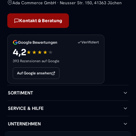
Ada Commerce GmbH · Neusser Str. 150, 41363 Jüchen
Kontakt & Beratung
Google Bewertungen
Verifiziert
4,2
393 Rezensionen auf Google
Auf Google ansehen
SORTIMENT
Badheizkörper
SERVICE & HILFE
Handtuchheizkörper
Hilfe & Kontakt
UNTERNEHMEN