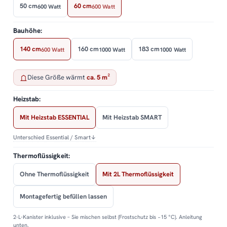
50 cm
60 cm
600 Watt
600 Watt
Bauhöhe:
140 cm
160 cm
183 cm
600 Watt
1000 Watt
1000 Watt
Diese Größe wärmt
ca. 5 m²
Heizstab:
Mit Heizstab ESSENTIAL
Mit Heizstab SMART
Unterschied Essential / Smart
↓
Thermoflüssigkeit:
Ohne Thermoflüssigkeit
Mit 2L Thermoflüssigkeit
Montagefertig befüllen lassen
2-L-Kanister inklusive – Sie mischen selbst (Frostschutz bis −15 °C). Anleitung
unten.