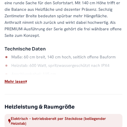
eine runde Sache für den Sofortstart. Mit 140 cm Höhe trifft er
die Balance aus Heizfläche und dezenter Präsenz. Sechzig
Zentimeter Breite bedeuten spürbar mehr Hängefläche.
Anthrazit nimmt sich zurück und wirkt dabei hochwertig. Als
PREMIUM-Ausführung der Serie gehört die frei wählbare offene
Seite zum Konzept.
Technische Daten
Maße: 60 cm breit, 140 cm hoch, seitlich offene Bauform
Heizstab: 600 Watt, spritzwassergeschützt nach IPX4
Anschlusskabel: 115 cm
Mehr lesen
Material: Stahl, Farbe Anthrazit
Wärme auf Abruf
Einschalten, aufheizen, Handtuch auflegen: Der elektrische
Heizleistung & Raumgröße
Betrieb macht die Badwärme unabhängig vom Heizsystem. Die
offene Seite hält dabei jeden Handgriff kurz, und der
Elektrisch – betriebsbereit per Steckdose (beiliegender
Heizstab)
Stahlkorpus in Anthrazit bleibt ein ruhiger Blickfang. Alle