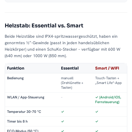
Heizstab: Essential vs. Smart
Beide Heizstäbe sind IPX4-spritzwassergeschützt, haben ein
genormtes ½″-Gewinde (passt in jeden handelsüblichen
Heizkörper) und einen SchuKo-Stecker – verfügbar mit 600 W
(640 mm) oder 1000 W (850 mm).
Funktion
Essential
Smart / WiFi
Bedienung
manuell
Touch-Tasten +
(Drehlünette +
„Smart Life“-App
Tasten)
WLAN / App-Steuerung
–
✓ (Android/iOS,
Fernsteuerung)
Temperatur 30–70 °C
✓
✓
Timer bis 8 h
✓
✓
ECO-Modus (50 °C)
✓
✓