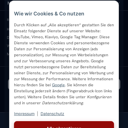
Design-Heizkörper
Versand & Lieferung
Wir über uns
MEIN KONTO
Wie wir Cookies & Co nutzen
Paneelheizkörper
Rückgabe & Widerruf
Standort & Abholung Jüchen
Anmelden / Mein Konto
BELIEBTE KATEGORIEN
Durch Klicken auf „Alle akzeptieren“ gestatten Sie den
Heizkörper kaufen
Badheizkörper
Handtuchheizkörper
Einsatz folgender Dienste auf unserer Website:
Vertikal-Heizkörper
Garantie & Gewährleistung
B2B-Kunden
Merkliste
YouTube, Vimeo, Klaviyo, Google Tag Manager. Diese
Design-Heizkörper
Paneelheizkörper
Vertikal-Heizkörper
Dienste verwenden Cookies und personenbezogene
Heizkörper-Zubehör
Montageservice vor Ort
Karriere
Newsletter
Wandheizkörper
Wohnraum-Heizkörper
Badheizkörper Schwarz
Daten zur Personalisierung von Anzeigen (ads
Mischbetrieb-Heizkörper
Heizkörper-Zubehör
Aktuelle Angebote
personalization), zur Messung von Werbeleistungen
Sendung verfolgen
Ratgeber
Aktuelle Angebote
und zur Verbesserung unseres Angebots. Google
nutzt personenbezogene Daten zur Bereitstellung
seiner Dienste, zur Personalisierung von Werbung und
Bestpreisgarantie
SICHERE ZAHLUNG
VERSAND MIT
zur Messung der Performance. Weitere Informationen
hierzu finden Sie bei
Google
. Sie können die
Einstellung jederzeit ändern (Fingerabdruck-Icon links
unten). Weitere Details finden Sie unter
Konfigurieren
und in unserer
Datenschutzerklärung
.
Impressum
|
Datenschutz
Vertrag widerrufen