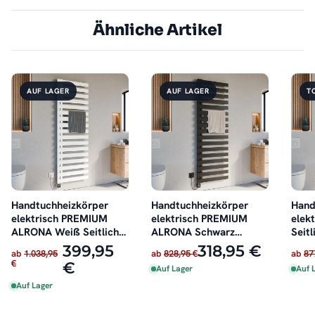
Ähnliche Artikel
AUF LAGER
AUF LAGER
T
Handtuchheizkörper
Handtuchheizkörper
Hand
elektrisch PREMIUM
elektrisch PREMIUM
elek
ALRONA Weiß Seitlich
ALRONA Schwarz
Seitl
offen inkl. Heizstab
Seitlich offen rechts
inkl.
399,95
318,95 €
ab
1.038,95
ab
828,95 €
ab
87
oder links inkl. Heizstab
€
€
Auf Lager
Auf 
Auf Lager