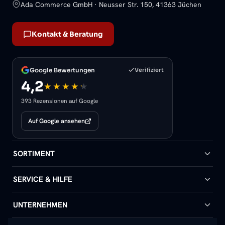
Ada Commerce GmbH · Neusser Str. 150, 41363 Jüchen
Kontakt & Beratung
Google Bewertungen
Verifiziert
4,2
393 Rezensionen auf Google
Auf Google ansehen
SORTIMENT
Badheizkörper
SERVICE & HILFE
Handtuchheizkörper
Hilfe & Kontakt
UNTERNEHMEN