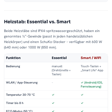
Heizstab: Essential vs. Smart
Beide Heizstäbe sind IPX4-spritzwassergeschützt, haben ein
genormtes ½″-Gewinde (passt in jeden handelsüblichen
Heizkörper) und einen SchuKo-Stecker – verfügbar mit 600 W
(640 mm) oder 1000 W (850 mm).
Funktion
Essential
Smart / WiFi
Bedienung
manuell
Touch-Tasten +
(Drehlünette +
„Smart Life“-App
Tasten)
WLAN / App-Steuerung
–
✓ (Android/iOS,
Fernsteuerung)
Temperatur 30–70 °C
✓
✓
Timer bis 8 h
✓
✓
ECO-Modus (50 °C)
✓
✓