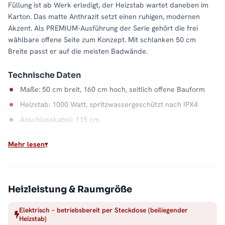
Füllung ist ab Werk erledigt, der Heizstab wartet daneben im
Karton. Das matte Anthrazit setzt einen ruhigen, modernen
Akzent. Als PREMIUM-Ausführung der Serie gehört die frei
wählbare offene Seite zum Konzept. Mit schlanken 50 cm
Breite passt er auf die meisten Badwände.
Technische Daten
Maße: 50 cm breit, 160 cm hoch, seitlich offene Bauform
Heizstab: 1000 Watt, spritzwassergeschützt nach IPX4
Anschlusskabel: 115 cm
Material: Stahl, Farbe Anthrazit
Mehr lesen
Wärme auf Abruf
Einschalten, aufheizen, Handtuch auflegen: Der elektrische
Betrieb macht die Badwärme unabhängig vom Heizsystem. Die
Heizleistung & Raumgröße
offene Seite hält dabei jeden Handgriff kurz, und der
Stahlkorpus in Anthrazit bleibt ein ruhiger Blickfang. Alle
Elektrisch – betriebsbereit per Steckdose (beiliegender
Heizstab)
Größen und Ausführungen finden Sie in der Kategorie