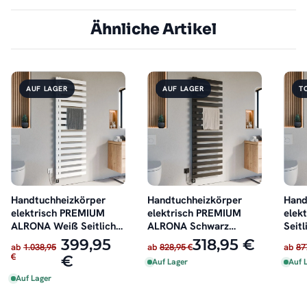
Ähnliche Artikel
AUF LAGER
AUF LAGER
T
Handtuchheizkörper
Handtuchheizkörper
Hand
elektrisch PREMIUM
elektrisch PREMIUM
elek
ALRONA Weiß Seitlich
ALRONA Schwarz
Seitl
offen inkl. Heizstab
Seitlich offen rechts
inkl.
399,95
318,95 €
ab
1.038,95
ab
828,95 €
ab
87
oder links inkl. Heizstab
€
€
Auf Lager
Auf 
Auf Lager