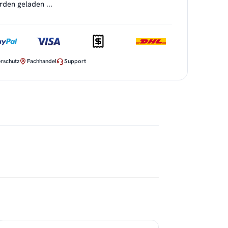
en geladen ...
rschutz
Fachhandel
Support