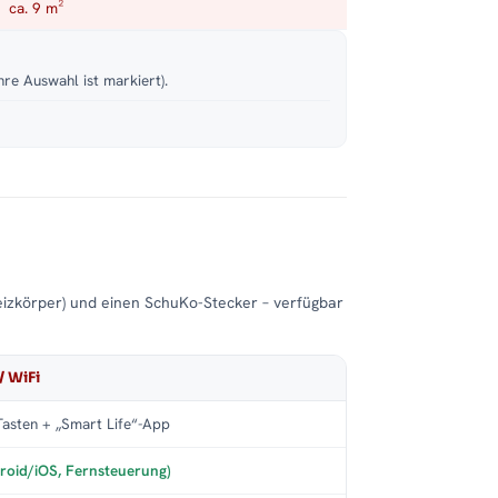
ca. 9 m²
hre Auswahl ist markiert).
eizkörper) und einen SchuKo-Stecker – verfügbar
/ WiFi
asten + „Smart Life“-App
roid/iOS, Fernsteuerung)