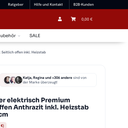
Ratgeber
Hilfe und Kontakt
B2B-Kunden
0,00 €
Zubehör
SALE
itlich offen inkl. Heizstab
Katja, Regina und +306 andere
sind von
der Marke überzeugt!
r elektrisch Premium
fen Anthrazit inkl. Heizstab
 cm
 €)