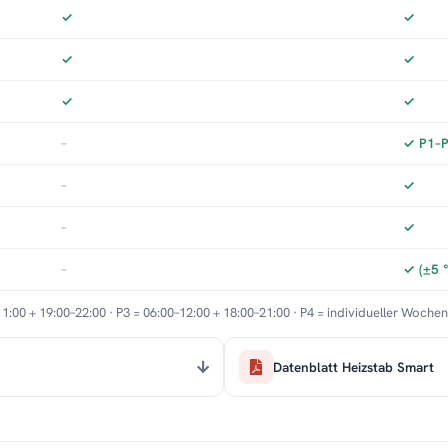
✓
✓
✓
✓
✓
✓
–
✓ P1–P3
–
✓
–
✓
–
✓ (±5 
11:00 + 19:00–22:00 · P3 = 06:00–12:00 + 18:00–21:00 · P4 = individueller Woche
Datenblatt Heizstab Smart