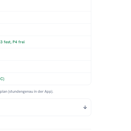
 fest, P4 frei
°C)
nplan (stundengenau in der App).