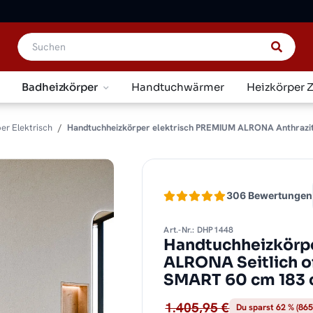
Badheizkörper
Handtuchwärmer
Heizkörper 
er Elektrisch
Handtuchheizkörper elektrisch PREMIUM ALRONA Anthrazit Se
306 Bewertungen
Art.-Nr.: DHP1448
Handtuchheizkörpe
ALRONA Seitlich of
SMART 60 cm 183
1.405,95 €
Du sparst 62 % (865