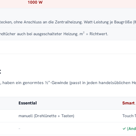
1000 W
tecken, ohne Anschluss an die Zentralheizung. Watt-Leistung je Baugröße (I
dtücher auch bei ausgeschalteter Heizung. m² = Richtwert.
t
t, haben ein genormtes ½″-Gewinde (passt in jeden handelsüblichen H
Essential
Smart 
manuell (Drehlünette + Tasten)
Touch-T
–
✓ (And