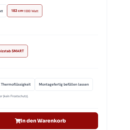
183 cm
tt
1000 Watt
eizstab SMART
 Thermoflüssigkeit
Montagefertig befüllen lassen
r (kein Frostschutz).
In den Warenkorb