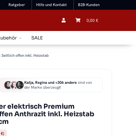
Ratgeber
Hilfe und Kontakt
B2B-Kunden
0,00 €
Zubehör
SALE
itlich offen inkl. Heizstab
Katja, Regina und +306 andere
sind von
der Marke überzeugt!
r elektrisch Premium
fen Anthrazit inkl. Heizstab
 cm
 €)