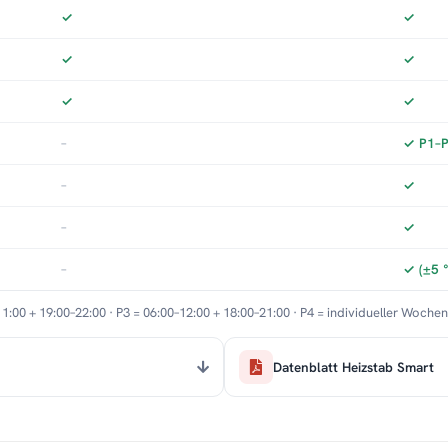
✓
✓
✓
✓
✓
✓
–
✓ P1–P3
–
✓
–
✓
–
✓ (±5 
11:00 + 19:00–22:00 · P3 = 06:00–12:00 + 18:00–21:00 · P4 = individueller Woche
Datenblatt Heizstab Smart