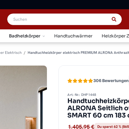
Badheizkörper
Handtuchwärmer
Heizkörper 
er Elektrisch
Handtuchheizkörper elektrisch PREMIUM ALRONA Anthrazit Se
306 Bewertungen
Art.-Nr.: DHP1448
Handtuchheizkörpe
ALRONA Seitlich of
SMART 60 cm 183
1.405,95 €
Du sparst 62 % (865