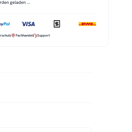
en geladen ...
rschutz
Fachhandel
Support