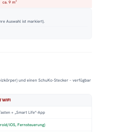
ca. 9 m²
hre Auswahl ist markiert).
eizkörper) und einen SchuKo-Stecker – verfügbar
/ WiFi
asten + „Smart Life“-App
roid/iOS, Fernsteuerung)