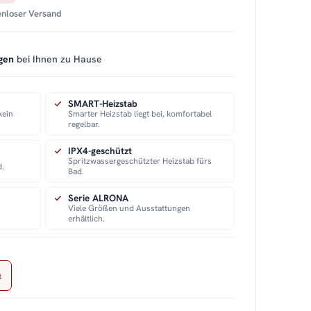
tenloser Versand
gen
bei Ihnen zu Hause
SMART-Heizstab
kein
Smarter Heizstab liegt bei, komfortabel
regelbar.
IPX4-geschützt
Spritzwassergeschützter Heizstab fürs
d.
Bad.
Serie ALRONA
Viele Größen und Ausstattungen
erhältlich.
t