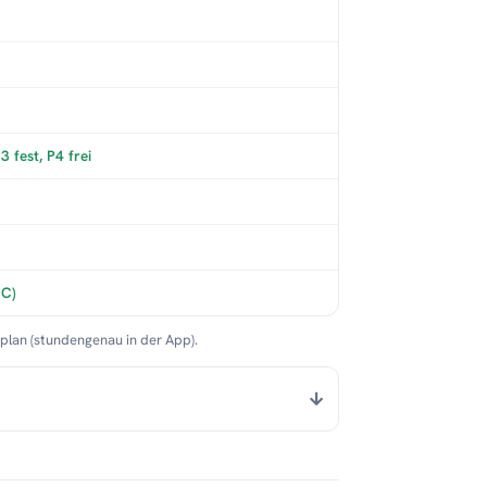
 fest, P4 frei
°C)
nplan (stundengenau in der App).