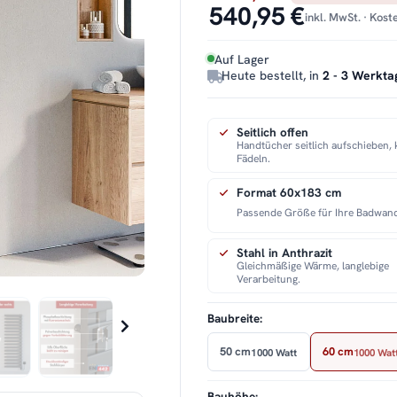
540,95 €
inkl. MwSt. · Kos
Auf Lager
Heute bestellt, in
2 - 3 Werkta
Seitlich offen
Handtücher seitlich aufschieben, 
Fädeln.
Format 60x183 cm
Passende Größe für Ihre Badwan
Stahl in Anthrazit
Gleichmäßige Wärme, langlebige
Verarbeitung.
Baubreite:
50 cm
60 cm
1000 Watt
1000 Wat
Bauhöhe: