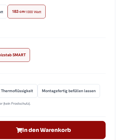
183 cm
tt
1000 Watt
eizstab SMART
 Thermoflüssigkeit
Montagefertig befüllen lassen
r (kein Frostschutz).
In den Warenkorb