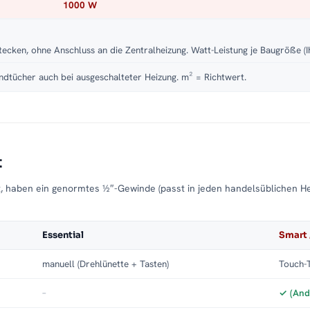
1000 W
tecken, ohne Anschluss an die Zentralheizung. Watt-Leistung je Baugröße (I
dtücher auch bei ausgeschalteter Heizung. m² = Richtwert.
t
t, haben ein genormtes ½″-Gewinde (passt in jeden handelsüblichen H
Essential
Smart 
manuell (Drehlünette + Tasten)
Touch-T
–
✓ (And