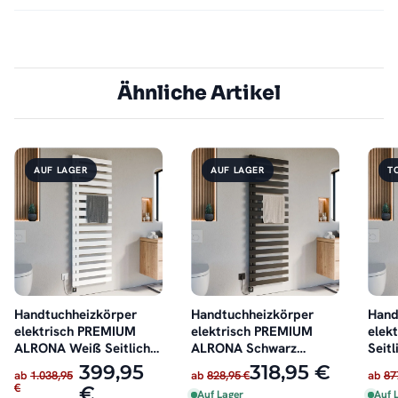
Ähnliche Artikel
AUF LAGER
AUF LAGER
T
Handtuchheizkörper
Handtuchheizkörper
Hand
elektrisch PREMIUM
elektrisch PREMIUM
elek
ALRONA Weiß Seitlich
ALRONA Schwarz
Seitl
offen inkl. Heizstab
Seitlich offen rechts
inkl.
399,95
318,95 €
ab
1.038,95
ab
828,95 €
ab
87
oder links inkl. Heizstab
€
€
Auf Lager
Auf 