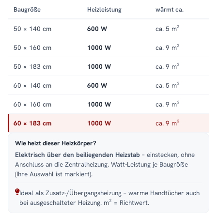
Der Stahlkorpus verteilt die Wärme gleichmäßig über die
Baugröße
Heizleistung
wärmt ca.
offene Front. Alle Größen und Ausführungen finden Sie in der
Kategorie
Handtuchheizkörper elektrisch
.
50 × 140 cm
600 W
ca. 5 m²
50 × 160 cm
1000 W
ca. 9 m²
50 × 183 cm
1000 W
ca. 9 m²
60 × 140 cm
600 W
ca. 5 m²
60 × 160 cm
1000 W
ca. 9 m²
60 × 183 cm
1000 W
ca. 9 m²
Wie heizt dieser Heizkörper?
Elektrisch über den beiliegenden Heizstab
– einstecken, ohne
Anschluss an die Zentralheizung. Watt-Leistung je Baugröße
(Ihre Auswahl ist markiert).
Ideal als Zusatz-/Übergangsheizung – warme Handtücher auch
bei ausgeschalteter Heizung. m² = Richtwert.