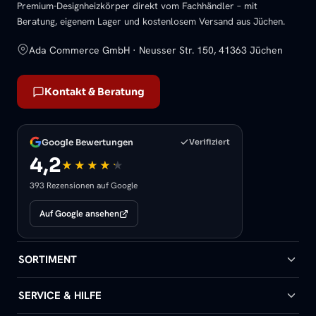
Premium-Designheizkörper direkt vom Fachhändler – mit
Beratung, eigenem Lager und kostenlosem Versand aus Jüchen.
Ada Commerce GmbH · Neusser Str. 150, 41363 Jüchen
Kontakt & Beratung
Google Bewertungen
Verifiziert
4,2
393 Rezensionen auf Google
Auf Google ansehen
SORTIMENT
Badheizkörper
SERVICE & HILFE