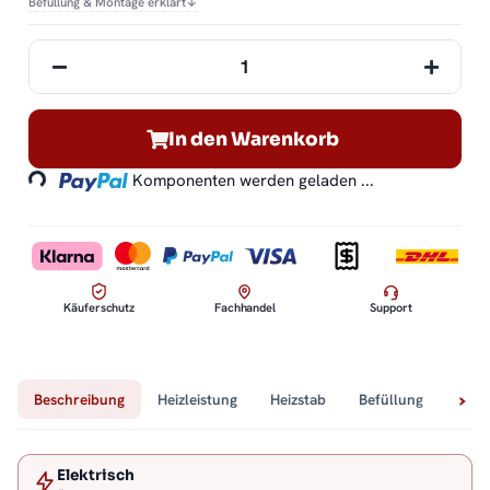
Befüllung & Montage erklärt
↓
Loading...
In den Warenkorb
Komponenten werden geladen ...
Käuferschutz
Fachhandel
Support
Beschreibung
Heizleistung
Heizstab
Befüllung
Tech
Elektrisch