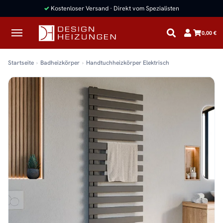
✓
Kostenloser Versand · Direkt vom Spezialisten
0,00 €
Startseite
Badheizkörper
Handtuchheizkörper Elektrisch