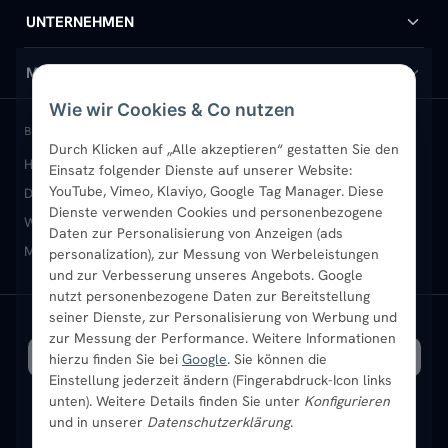
Handtuchheizkörper
Hilfe & Kontakt
UNTERNEHMEN
Design-Heizkörper
Versand & Lieferung
Wir über uns
MEIN KONTO
Wie wir Cookies & Co nutzen
Paneelheizkörper
Rückgabe & Widerruf
Standort & Abholung Jüchen
Anmelden / Mein Konto
BELIEBTE KATEGORIEN
Durch Klicken auf „Alle akzeptieren“ gestatten Sie den
Heizkörper kaufen
Badheizkörper
Handtuchheizkörper
Einsatz folgender Dienste auf unserer Website:
Vertikal-Heizkörper
Garantie & Gewährleistung
B2B-Kunden
Merkliste
YouTube, Vimeo, Klaviyo, Google Tag Manager. Diese
Design-Heizkörper
Paneelheizkörper
Vertikal-Heizkörper
Dienste verwenden Cookies und personenbezogene
Heizkörper-Zubehör
Montageservice vor Ort
Karriere
Newsletter
Wandheizkörper
Wohnraum-Heizkörper
Badheizkörper Schwarz
Daten zur Personalisierung von Anzeigen (ads
Mischbetrieb-Heizkörper
Heizkörper-Zubehör
Aktuelle Angebote
personalization), zur Messung von Werbeleistungen
Sendung verfolgen
Ratgeber
Aktuelle Angebote
und zur Verbesserung unseres Angebots. Google
nutzt personenbezogene Daten zur Bereitstellung
seiner Dienste, zur Personalisierung von Werbung und
Bestpreisgarantie
SICHERE ZAHLUNG
VERSAND MIT
zur Messung der Performance. Weitere Informationen
hierzu finden Sie bei
Google
. Sie können die
Einstellung jederzeit ändern (Fingerabdruck-Icon links
unten). Weitere Details finden Sie unter
Konfigurieren
und in unserer
Datenschutzerklärung
.