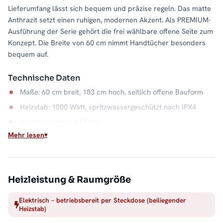
Lieferumfang lässt sich bequem und präzise regeln. Das matte
Anthrazit setzt einen ruhigen, modernen Akzent. Als PREMIUM-
Ausführung der Serie gehört die frei wählbare offene Seite zum
Konzept. Die Breite von 60 cm nimmt Handtücher besonders
bequem auf.
Technische Daten
Maße: 60 cm breit, 183 cm hoch, seitlich offene Bauform
Heizstab: 1000 Watt, spritzwassergeschützt nach IPX4
Anschlusskabel: 115 cm
Mehr lesen
Material: Stahl, Farbe Anthrazit
Wasserkapazität: 9,0 Liter
Unabhängig von der Heizsaison
Heizleistung & Raumgröße
Weil der ALRONA elektrisch arbeitet, gibt es warme
Elektrisch – betriebsbereit per Steckdose (beiliegender
Handtücher auch, wenn die Zentralheizung ruht: im Sommer, in
Heizstab)
der Übergangszeit oder im Gäste-WC ohne Heizungsanschluss.