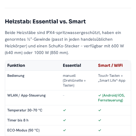
Heizstab: Essential vs. Smart
Beide Heizstäbe sind IPX4-spritzwassergeschützt, haben ein
genormtes ½″-Gewinde (passt in jeden handelsüblichen
Heizkörper) und einen SchuKo-Stecker – verfügbar mit 600 W
(640 mm) oder 1000 W (850 mm).
Funktion
Essential
Smart / WiFi
Bedienung
manuell
Touch-Tasten +
(Drehlünette +
„Smart Life“-App
Tasten)
WLAN / App-Steuerung
–
✓ (Android/iOS,
Fernsteuerung)
Temperatur 30–70 °C
✓
✓
Timer bis 8 h
✓
✓
ECO-Modus (50 °C)
✓
✓