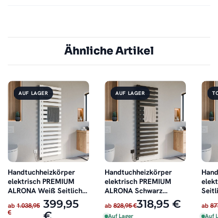
Ähnliche Artikel
AUF LAGER
AUF LAGER
T
Handtuchheizkörper
Handtuchheizkörper
Hand
elektrisch PREMIUM
elektrisch PREMIUM
elek
ALRONA Weiß Seitlich
ALRONA Schwarz
Seitl
offen inkl. Heizstab
Seitlich offen rechts
inkl.
399,95
318,95 €
ab
1.038,95
ab
828,95 €
ab
87
oder links inkl. Heizstab
€
€
Auf Lager
Auf 