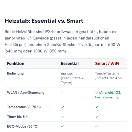
Heizstab: Essential vs. Smart
Beide Heizstäbe sind IPX4-spritzwassergeschützt, haben ein
genormtes ½″-Gewinde (passt in jeden handelsüblichen
Heizkörper) und einen SchuKo-Stecker – verfügbar mit 600 W
(640 mm) oder 1000 W (850 mm).
Funktion
Essential
Smart / WiFi
Bedienung
manuell
Touch-Tasten +
(Drehlünette +
„Smart Life“-App
Tasten)
WLAN / App-Steuerung
–
✓ (Android/iOS,
Fernsteuerung)
Temperatur 30–70 °C
✓
✓
Timer bis 8 h
✓
✓
ECO-Modus (50 °C)
✓
✓