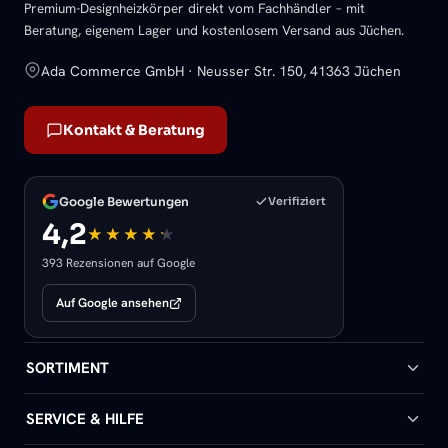
Premium-Designheizkörper direkt vom Fachhändler – mit
Beratung, eigenem Lager und kostenlosem Versand aus Jüchen.
Ada Commerce GmbH · Neusser Str. 150, 41363 Jüchen
Kontakt & Beratung
Google Bewertungen
Verifiziert
4,2
393 Rezensionen auf Google
Auf Google ansehen
SORTIMENT
Badheizkörper
SERVICE & HILFE