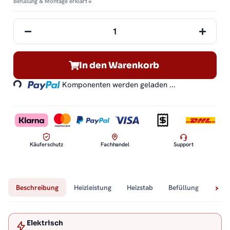
Befüllung & Montage erklärt
↓
Loading...
In den Warenkorb
Komponenten werden geladen ...
Käuferschutz
Fachhandel
Support
Beschreibung
Heizleistung
Heizstab
Befüllung
Tech
Elektrisch