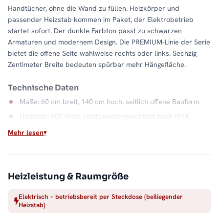
Handtücher, ohne die Wand zu füllen. Heizkörper und
passender Heizstab kommen im Paket, der Elektrobetrieb
startet sofort. Der dunkle Farbton passt zu schwarzen
Armaturen und modernem Design. Die PREMIUM-Linie der Serie
bietet die offene Seite wahlweise rechts oder links. Sechzig
Zentimeter Breite bedeuten spürbar mehr Hängefläche.
Technische Daten
Maße: 60 cm breit, 140 cm hoch, seitlich offene Bauform
Heizstab: 600 Watt, spritzwassergeschützt nach IPX4
Anschlusskabel: 115 cm
Mehr lesen
Material: Stahl, Farbe Anthrazit
Wasserkapazität: 6,9 Liter
Heizleistung & Raumgröße
Wärme auf Abruf
Elektrisch – betriebsbereit per Steckdose (beiliegender
Einschalten, aufheizen, Handtuch auflegen: Der elektrische
Heizstab)
Betrieb macht die Badwärme unabhängig vom Heizsystem. Die