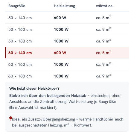
offene Seite hält dabei jeden Handgriff kurz, und der
Baugröße
Heizleistung
wärmt ca.
Stahlkorpus in Anthrazit bleibt ein ruhiger Blickfang. Alle
Größen und Ausführungen finden Sie in der Kategorie
50 × 140 cm
600 W
ca. 5 m²
Handtuchheizkörper elektrisch
.
50 × 160 cm
1000 W
ca. 9 m²
50 × 183 cm
1000 W
ca. 9 m²
60 × 140 cm
600 W
ca. 5 m²
60 × 160 cm
1000 W
ca. 9 m²
60 × 183 cm
1000 W
ca. 9 m²
Wie heizt dieser Heizkörper?
Elektrisch über den beiliegenden Heizstab
– einstecken, ohne
Anschluss an die Zentralheizung. Watt-Leistung je Baugröße
(Ihre Auswahl ist markiert).
Ideal als Zusatz-/Übergangsheizung – warme Handtücher auch
bei ausgeschalteter Heizung. m² = Richtwert.