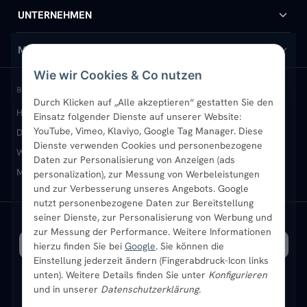
Handtuchheizkörper
Hilfe & Kontakt
UNTERNEHMEN
Design-Heizkörper
Versand & Lieferung
Wir über uns
MEIN KONTO
Wie wir Cookies & Co nutzen
Paneelheizkörper
Rückgabe & Widerruf
Standort & Abholung Jüchen
Anmelden / Mein Konto
BELIEBTE KATEGORIEN
Durch Klicken auf „Alle akzeptieren“ gestatten Sie den
Heizkörper kaufen
Badheizkörper
Handtuchheizkörper
Einsatz folgender Dienste auf unserer Website:
Vertikal-Heizkörper
Garantie & Gewährleistung
B2B-Kunden
Merkliste
YouTube, Vimeo, Klaviyo, Google Tag Manager. Diese
Design-Heizkörper
Paneelheizkörper
Vertikal-Heizkörper
Dienste verwenden Cookies und personenbezogene
Heizkörper-Zubehör
Montageservice vor Ort
Karriere
Newsletter
Wandheizkörper
Wohnraum-Heizkörper
Badheizkörper Schwarz
Daten zur Personalisierung von Anzeigen (ads
Mischbetrieb-Heizkörper
Heizkörper-Zubehör
Aktuelle Angebote
personalization), zur Messung von Werbeleistungen
Sendung verfolgen
Ratgeber
Aktuelle Angebote
und zur Verbesserung unseres Angebots. Google
nutzt personenbezogene Daten zur Bereitstellung
seiner Dienste, zur Personalisierung von Werbung und
Bestpreisgarantie
SICHERE ZAHLUNG
VERSAND MIT
zur Messung der Performance. Weitere Informationen
hierzu finden Sie bei
Google
. Sie können die
Einstellung jederzeit ändern (Fingerabdruck-Icon links
unten). Weitere Details finden Sie unter
Konfigurieren
und in unserer
Datenschutzerklärung
.