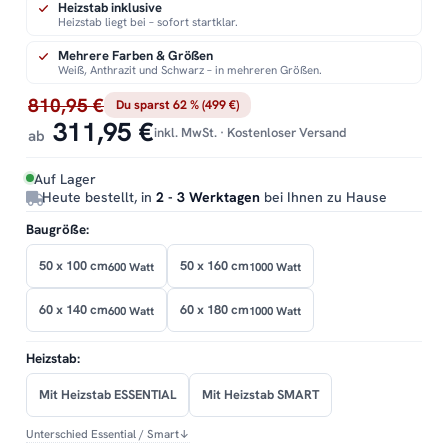
Heizstab inklusive
Heizstab liegt bei – sofort startklar.
Mehrere Farben & Größen
Weiß, Anthrazit und Schwarz – in mehreren Größen.
810,95 €
Du sparst 62 % (499 €)
311,95 €
inkl. MwSt. · Kostenloser Versand
ab
Auf Lager
Heute bestellt, in
2 - 3 Werktagen
bei Ihnen zu Hause
Baugröße:
50 x 100 cm
50 x 160 cm
600 Watt
1000 Watt
60 x 140 cm
60 x 180 cm
600 Watt
1000 Watt
Heizstab:
Mit Heizstab ESSENTIAL
Mit Heizstab SMART
Unterschied Essential / Smart
↓