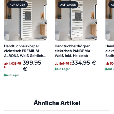
AUF LAGER
AUF LAGER
A
Handtuchheizkörper
Handtuchheizkörper
Hand
elektrisch PREMIUM
elektrisch PANDEMA
elekt
ALRONA Weiß Seitlich
Weiß inkl. Heizstab
Badh
offen inkl. Heizstab
Anthr
399,95
334,95 €
ab
1.038,95
ab
869,95 €
ab
50
€
€
Auf Lager
Auf 
Auf Lager
Ähnliche Artikel