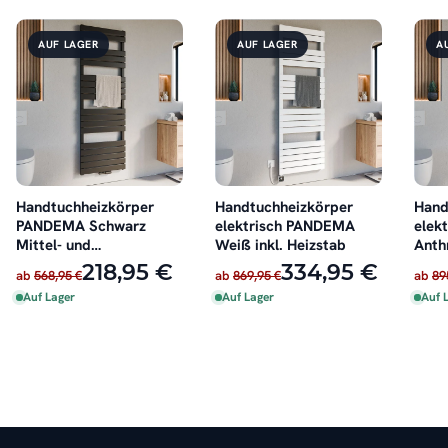
AUF LAGER
AUF LAGER
A
Handtuchheizkörper
Handtuchheizkörper
Hand
PANDEMA Schwarz
elektrisch PANDEMA
elek
Mittel- und
Weiß inkl. Heizstab
Anthr
Seitenanschluss
218,95 €
334,95 €
ab
568,95 €
ab
869,95 €
ab
89
Auf Lager
Auf Lager
Auf 