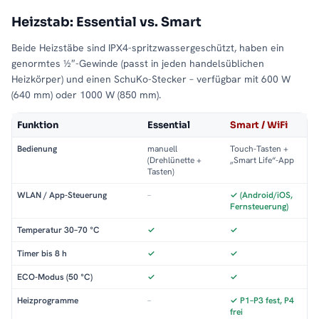
Heizstab: Essential vs. Smart
Beide Heizstäbe sind IPX4-spritzwassergeschützt, haben ein
genormtes ½″-Gewinde (passt in jeden handelsüblichen
Heizkörper) und einen SchuKo-Stecker – verfügbar mit 600 W
(640 mm) oder 1000 W (850 mm).
Funktion
Essential
Smart / WiFi
Bedienung
manuell
Touch-Tasten +
(Drehlünette +
„Smart Life“-App
Tasten)
WLAN / App-Steuerung
–
✓ (Android/iOS,
Fernsteuerung)
Temperatur 30–70 °C
✓
✓
Timer bis 8 h
✓
✓
ECO-Modus (50 °C)
✓
✓
Heizprogramme
–
✓ P1–P3 fest, P4
frei