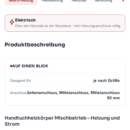
Beschreibung
Heizleistung
Heizstab
Befüllung
Tech
Elektrisch
Über den Heizstab an der Steckdose – kein Heizungsanschluss nötig.
Produktbeschreibung
AUF EINEN BLICK
je nach Größe
Geeignet für
Seitenanschluss, Mittelanschluss, Mittelanschluss
Anschluss
50 mm
Handtuchheizkörper Mischbetrieb – Heizung und
Strom