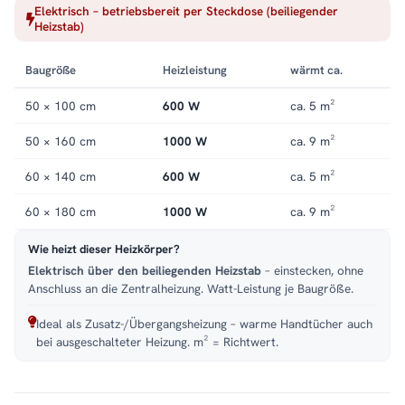
Elektrisch – betriebsbereit per Steckdose (beiliegender
Für
kleine bis mittelgroße Bäder
. Dank
Seiten- und
Heizstab)
Mittelanschluss
passt der PANDEMA zu vielen Anschluss-
Situationen und damit in nahezu jedes Bad.
Baugröße
Heizleistung
wärmt ca.
Wärme und Komfort im Bad
50 × 100 cm
600 W
ca. 5 m²
Der PANDEMA
Handtuchheizkörper
verbindet flexible Wärme
50 × 160 cm
1000 W
ca. 9 m²
mit echtem Alltagskomfort: vorgewärmte Handtücher, ein
trockenes Raumklima und wohlige Wärme – wann immer Sie sie
60 × 140 cm
600 W
ca. 5 m²
brauchen.
60 × 180 cm
1000 W
ca. 9 m²
Passende Varianten, Zubehör & Service
Wie heizt dieser Heizkörper?
Service:
Kundenservice
,
Montageservice
.
Elektrisch über den beiliegenden Heizstab
– einstecken, ohne
Anschluss an die Zentralheizung. Watt-Leistung je Baugröße.
Ideal als Zusatz-/Übergangsheizung – warme Handtücher auch
bei ausgeschalteter Heizung. m² = Richtwert.