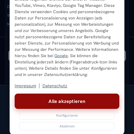
YouTube, Vimeo, Klaviyo, Google Tag Manager. Diese
Design-Heizkörper
Paneelheizkörper
Vertikal-Heizkörper
Dienste verwenden Cookies und personenbezogene
Heizkörper-Zubehör
Montageservice vor Ort
Karriere
Newsletter
Wandheizkörper
Wohnraum-Heizkörper
Badheizkörper Schwarz
Daten zur Personalisierung von Anzeigen (ads
Mischbetrieb-Heizkörper
Heizkörper-Zubehör
Aktuelle Angebote
personalization), zur Messung von Werbeleistungen
Sendung verfolgen
Ratgeber
Aktuelle Angebote
und zur Verbesserung unseres Angebots. Google
nutzt personenbezogene Daten zur Bereitstellung
seiner Dienste, zur Personalisierung von Werbung und
Bestpreisgarantie
SICHERE ZAHLUNG
VERSAND MIT
zur Messung der Performance. Weitere Informationen
hierzu finden Sie bei
Google
. Sie können die
Einstellung jederzeit ändern (Fingerabdruck-Icon links
unten). Weitere Details finden Sie unter
Konfigurieren
und in unserer
Datenschutzerklärung
.
Impressum
|
Datenschutz
Vertrag widerrufen
Alle akzeptieren
© 2026 Ada Commerce GmbH
* Alle Preise inkl. gesetzlicher USt. |
Kostenloser Versand
Konfigurieren
Impressum
Datenschutz
AGB
Widerrufsbelehrung
Versandkosten
Batteriegesetz
Sitemap
Ablehnen