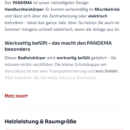
Der
PANDEMA
ist unser vielseitigster Design-
Handtuchheizkörper
: Er kommt serienmäßig im
Mischbetrieb
und lässt sich über die Zentralheizung oder
elektrisch
betreiben – ideal das ganze Jahr über. So heizen Sie auch im
Sommer morgens schnell elektrisch, wenn die Anlage aus ist.
Werkseitig befüllt – das macht den PANDEMA
besonders
Dieser
Badheizkörper
wird
werkseitig befüllt
geliefert – Sie
müssen nichts nachfüllen. Die kleine Schutzkappe am
Verschluss ist nur eine Transportsicherung und
kein Defekt
.
Bitte beachten Sie die Maße inklusive Bedienteil.
Material & Verarbeitung
Mehr lesen
Hochwertiger
Stahl
gibt die Wärme
gleichmäßig
ab. Die
sorgfältige Verarbeitung sorgt für eine lange Lebensdauer im
täglichen Einsatz.
Heizleistung & Raumgröße
Für welches Bad geeignet?