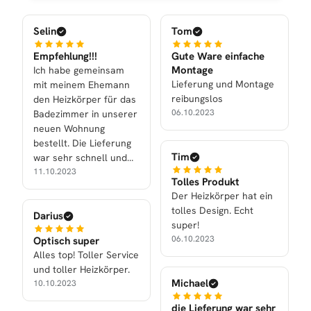
Selin
Tom
Empfehlung!!!
Gute Ware einfache
Montage
Ich habe gemeinsam
Lieferung und Montage
mit meinem Ehemann
reibungslos
den Heizkörper für das
06.10.2023
Badezimmer in unserer
neuen Wohnung
bestellt. Die Lieferung
Tim
war sehr schnell und
mein Mann konnte den
11.10.2023
Tolles Produkt
Heizkörper auch selber
Der Heizkörper hat ein
anbringen (Dank der
tolles Design. Echt
Darius
Anleitung). Der
super!
Heizkörper PANDEMA
06.10.2023
Optisch super
ist ein echter Hingucker
Alles top! Toller Service
und sieht super aus!
und toller Heizkörper.
Michael
10.10.2023
die Lieferung war sehr