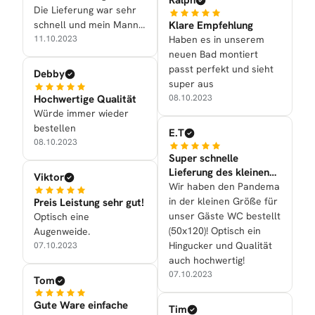
Ralph
Die Lieferung war sehr
Klare Empfehlung
schnell und mein Mann
Haben es in unserem
konnte den Heizkörper
11.10.2023
neuen Bad montiert
auch selber anbringen
passt perfekt und sieht
(Dank der Anleitung). Der
Debby
super aus
Heizkörper PANDEMA ist
Hochwertige Qualität
08.10.2023
ein echter Hingucker und
Würde immer wieder
sieht super aus!
bestellen
E.T
08.10.2023
Super schnelle
Lieferung des kleinen
Viktor
Handtuchtrockners
Wir haben den Pandema
in der kleinen Größe für
Preis Leistung sehr gut!
unser Gäste WC bestellt
Optisch eine
(50x120)! Optisch ein
Augenweide.
Hingucker und Qualität
07.10.2023
auch hochwertig!
07.10.2023
Tom
Gute Ware einfache
Tim