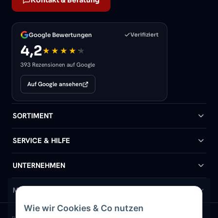
Kontakt & Beratung
Google Bewertungen
Verifiziert
4,2
393 Rezensionen auf Google
Auf Google ansehen
SORTIMENT
Badheizkörper
SERVICE & HILFE
Handtuchheizkörper
Hilfe & Kontakt
UNTERNEHMEN
Design-Heizkörper
Versand & Lieferung
Wir über uns
MEIN KONTO
Wie wir Cookies & Co nutzen
Paneelheizkörper
Rückgabe & Widerruf
Standort & Abholung Jüchen
Anmelden / Mein Konto