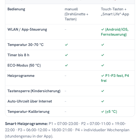
Bedienung
manuell
Touch-Tasten +
(Drehlünette +
„Smart Life“-App
Tasten)
WLAN / App-Steuerung
–
✓ (Android/iOS,
Fernsteuerung)
Temperatur 30–70 °C
✓
✓
Timer bis 8 h
✓
✓
ECO-Modus (50 °C)
✓
✓
Heizprogramme
–
✓ P1–P3 fest, P4
frei
Tastensperre (Kindersicherung)
–
✓
Auto-Uhrzeit über Internet
–
✓
Temperatur-Kalibrierung
–
✓ (±5 °C)
Smart-Heizprogramme:
P1 = 07:00–23:00 · P2 = 07:00–11:00 + 19:00–
22:00 · P3 = 06:00–12:00 + 18:00–21:00 · P4 = individueller Wochenplan
(stundengenau in der App).