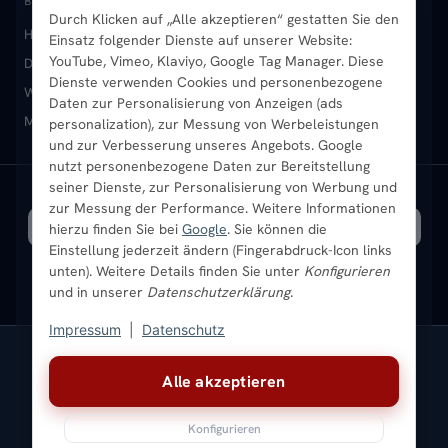
BELIEBTE KATEGORIEN
Durch Klicken auf „Alle akzeptieren“ gestatten Sie den
Heizkörper kaufen
Badheizkörper
Handtuchheizkörper
Einsatz folgender Dienste auf unserer Website:
Vertikal-Heizkörper
Garantie & Gewährleistung
B2B-Kunden
Merkliste
YouTube, Vimeo, Klaviyo, Google Tag Manager. Diese
Design-Heizkörper
Paneelheizkörper
Vertikal-Heizkörper
Dienste verwenden Cookies und personenbezogene
Heizkörper-Zubehör
Montageservice vor Ort
Karriere
Newsletter
Wandheizkörper
Wohnraum-Heizkörper
Badheizkörper Schwarz
Daten zur Personalisierung von Anzeigen (ads
Mischbetrieb-Heizkörper
Heizkörper-Zubehör
Aktuelle Angebote
personalization), zur Messung von Werbeleistungen
Sendung verfolgen
Ratgeber
Aktuelle Angebote
und zur Verbesserung unseres Angebots. Google
nutzt personenbezogene Daten zur Bereitstellung
seiner Dienste, zur Personalisierung von Werbung und
Bestpreisgarantie
SICHERE ZAHLUNG
VERSAND MIT
zur Messung der Performance. Weitere Informationen
hierzu finden Sie bei
Google
. Sie können die
Einstellung jederzeit ändern (Fingerabdruck-Icon links
unten). Weitere Details finden Sie unter
Konfigurieren
und in unserer
Datenschutzerklärung
.
Impressum
|
Datenschutz
Vertrag widerrufen
Alle akzeptieren
© 2026 Ada Commerce GmbH
* Alle Preise inkl. gesetzlicher USt. |
Kostenloser Versand
Konfigurieren
Impressum
Datenschutz
AGB
Widerrufsbelehrung
Versandkosten