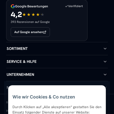
Google Bewertungen
Verifiziert
4,2
393 Rezensionen auf Google
Auf Google ansehen
SORTIMENT
Badheizkörper
SERVICE & HILFE
Handtuchheizkörper
Hilfe & Kontakt
UNTERNEHMEN
Design-Heizkörper
Versand & Lieferung
Wir über uns
MEIN KONTO
Wie wir Cookies & Co nutzen
Paneelheizkörper
Rückgabe & Widerruf
Standort & Abholung Jüchen
Anmelden / Mein Konto
BELIEBTE KATEGORIEN
Durch Klicken auf „Alle akzeptieren“ gestatten Sie den
Heizkörper kaufen
Badheizkörper
Handtuchheizkörper
Einsatz folgender Dienste auf unserer Website:
Vertikal-Heizkörper
Garantie & Gewährleistung
B2B-Kunden
Merkliste