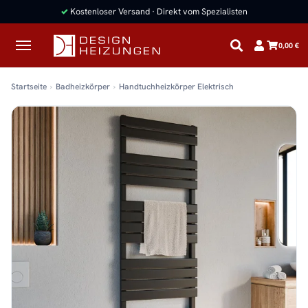
✓
Kostenloser Versand · Direkt vom Spezialisten
0,00 €
Startseite
Badheizkörper
Handtuchheizkörper Elektrisch