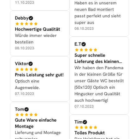
Haben es in unserem
konnte den Heizkörper
11.10.2023
neuen Bad montiert
auch selber anbringen
passt perfekt und sieht
(Dank der Anleitung). Der
Debby
super aus
Heizkörper PANDEMA ist
Hochwertige Qualität
08.10.2023
ein echter Hingucker und
Würde immer wieder
sieht super aus!
bestellen
E.T
08.10.2023
Super schnelle
Lieferung des kleinen
Viktor
Handtuchtrockners
Wir haben den Pandema
in der kleinen Größe für
Preis Leistung sehr gut!
unser Gäste WC bestellt
Optisch eine
(50x120)! Optisch ein
Augenweide.
Hingucker und Qualität
07.10.2023
auch hochwertig!
07.10.2023
Tom
Gute Ware einfache
Tim
Montage
Lieferung und Montage
Tolles Produkt