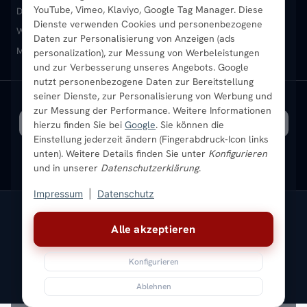
YouTube, Vimeo, Klaviyo, Google Tag Manager. Diese
Design-Heizkörper
Paneelheizkörper
Vertikal-Heizkörper
Dienste verwenden Cookies und personenbezogene
Heizkörper-Zubehör
Montageservice vor Ort
Karriere
Newsletter
Wandheizkörper
Wohnraum-Heizkörper
Badheizkörper Schwarz
Daten zur Personalisierung von Anzeigen (ads
Mischbetrieb-Heizkörper
Heizkörper-Zubehör
Aktuelle Angebote
personalization), zur Messung von Werbeleistungen
Sendung verfolgen
Ratgeber
Aktuelle Angebote
und zur Verbesserung unseres Angebots. Google
nutzt personenbezogene Daten zur Bereitstellung
seiner Dienste, zur Personalisierung von Werbung und
Bestpreisgarantie
SICHERE ZAHLUNG
VERSAND MIT
zur Messung der Performance. Weitere Informationen
hierzu finden Sie bei
Google
. Sie können die
Einstellung jederzeit ändern (Fingerabdruck-Icon links
unten). Weitere Details finden Sie unter
Konfigurieren
und in unserer
Datenschutzerklärung
.
Impressum
|
Datenschutz
Vertrag widerrufen
Alle akzeptieren
© 2026 Ada Commerce GmbH
* Alle Preise inkl. gesetzlicher USt. |
Kostenloser Versand
Konfigurieren
Impressum
Datenschutz
AGB
Widerrufsbelehrung
Versandkosten
Batteriegesetz
Sitemap
Ablehnen