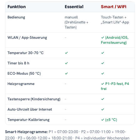
Funktion
Essential
Smart / WiFi
Bedienung
manuell
Touch-Tasten +
(Drehlünette +
„Smart Life“-App
Tasten)
WLAN / App-Steuerung
–
✓ (Android/iOS,
Fernsteuerung)
Temperatur 30–70 °C
✓
✓
Timer bis 8 h
✓
✓
ECO-Modus (50 °C)
✓
✓
Heizprogramme
–
✓ P1–P3 fest, P4
frei
Tastensperre (Kindersicherung)
–
✓
Auto-Uhrzeit über Internet
–
✓
Temperatur-Kalibrierung
–
✓ (±5 °C)
Smart-Heizprogramme:
P1 = 07:00–23:00 · P2 = 07:00–11:00 + 19:00–
22:00 · P3 = 06:00–12:00 + 18:00–21:00 · P4 = individueller Wochenplan