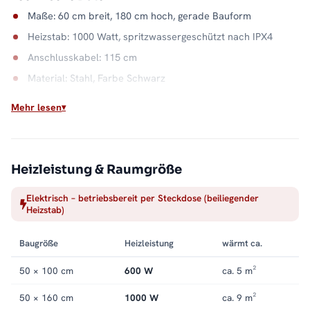
Maße: 60 cm breit, 180 cm hoch, gerade Bauform
Heizstab: 1000 Watt, spritzwassergeschützt nach IPX4
Anschlusskabel: 115 cm
Material: Stahl, Farbe Schwarz
Wasserkapazität: 9,5 Liter
Mehr lesen
Ideal ohne Heizungsanschluss
Gäste-WC, Dachausbau, Gartenhaus: Wo kein Heizungsrohr
liegt, genügt diesem Badheizkörper eine Stromquelle.
Heizleistung & Raumgröße
Aufgehängt, angeschlossen, und die Handtuchwärme läuft. Alle
Elektrisch – betriebsbereit per Steckdose (beiliegender
Größen und Ausführungen finden Sie in der Kategorie
Heizstab)
Handtuchheizkörper elektrisch
.
Baugröße
Heizleistung
wärmt ca.
50 × 100 cm
600 W
ca. 5 m²
50 × 160 cm
1000 W
ca. 9 m²