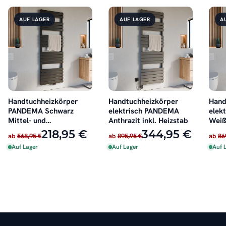
AUF LAGER
AUF LAGER
A
Handtuchheizkörper
Handtuchheizkörper
Hand
PANDEMA Schwarz
elektrisch PANDEMA
elek
Mittel- und
Anthrazit inkl. Heizstab
Weiß
Seitenanschluss
218,95 €
344,95 €
ab
568,95 €
ab
895,95 €
ab
86
Auf Lager
Auf Lager
Auf 