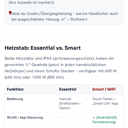
(Ihre Auswahl ist markiert).
Ideal als Zusatz-/Übergangsheizung – warme Handtücher auch
bei ausgeschalteter Heizung. m² = Richtwert.
Heizstab: Essential vs. Smart
Beide Heizstäbe sind IPX4-spritzwassergeschützt, haben ein
genormtes ½″-Gewinde (passt in jeden handelsüblichen
Heizkörper) und einen SchuKo-Stecker – verfügbar mit 600 W
(640 mm) oder 1000 W (850 mm).
Funktion
Essential
Smart / WiFi
Bedienung
manuell
Touch-Tasten +
(Drehlünette +
„Smart Life“-App
Tasten)
WLAN / App-Steuerung
–
✓ (Android/iOS,
Fernsteuerung)