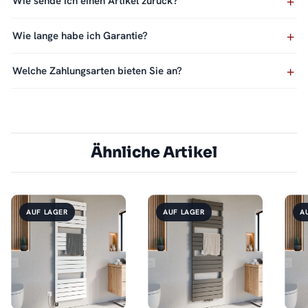
Wie sende ich einen Artikel zurück?
Wie lange habe ich Garantie?
Welche Zahlungsarten bieten Sie an?
Ähnliche Artikel
AUF LAGER
AUF LAGER
A