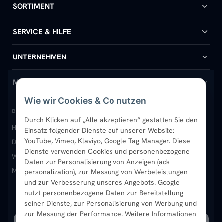
SORTIMENT
Badheizkörper
SERVICE & HILFE
Handtuchheizkörper
Hilfe & Kontakt
UNTERNEHMEN
Design-Heizkörper
Versand & Lieferung
Wir über uns
MEIN KONTO
Wie wir Cookies & Co nutzen
Paneelheizkörper
Rückgabe & Widerruf
Standort & Abholung Jüchen
Anmelden / Mein Konto
BELIEBTE KATEGORIEN
Durch Klicken auf „Alle akzeptieren“ gestatten Sie den
Heizkörper kaufen
Badheizkörper
Handtuchheizkörper
Einsatz folgender Dienste auf unserer Website:
Vertikal-Heizkörper
Garantie & Gewährleistung
B2B-Kunden
Merkliste
YouTube, Vimeo, Klaviyo, Google Tag Manager. Diese
Design-Heizkörper
Paneelheizkörper
Vertikal-Heizkörper
Dienste verwenden Cookies und personenbezogene
Heizkörper-Zubehör
Montageservice vor Ort
Karriere
Newsletter
Wandheizkörper
Wohnraum-Heizkörper
Badheizkörper Schwarz
Daten zur Personalisierung von Anzeigen (ads
Mischbetrieb-Heizkörper
Heizkörper-Zubehör
Aktuelle Angebote
personalization), zur Messung von Werbeleistungen
Sendung verfolgen
Ratgeber
Aktuelle Angebote
und zur Verbesserung unseres Angebots. Google
nutzt personenbezogene Daten zur Bereitstellung
seiner Dienste, zur Personalisierung von Werbung und
Bestpreisgarantie
SICHERE ZAHLUNG
VERSAND MIT
zur Messung der Performance. Weitere Informationen