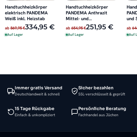
Handtuchheizkörper
Handtuchheizkörper
Hand
elektrisch PANDEMA
PANDEMA Anthrazit
PAND
Weiß inkl. Heizstab
Mittel- und
und 
Seitenanschluss
334,95 €
251,95 €
ab
869,95 €
ab
654,95 €
ab
64
Auf Lager
Auf Lager
Auf 
Immer gratis Versand
Sicher bezahlen
Deutschlandweit & schnell
SSL-verschlüsselt & geprüft
15 Tage Rückgabe
Persönliche Beratung
Einfach & unkompliziert
Fachhandel aus Jüchen