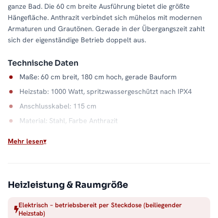
ganze Bad. Die 60 cm breite Ausführung bietet die größte
Hängefläche. Anthrazit verbindet sich mühelos mit modernen
Armaturen und Grautönen. Gerade in der Übergangszeit zahlt
sich der eigenständige Betrieb doppelt aus.
Technische Daten
Maße: 60 cm breit, 180 cm hoch, gerade Bauform
Heizstab: 1000 Watt, spritzwassergeschützt nach IPX4
Anschlusskabel: 115 cm
Material: Stahl, Farbe Anthrazit
Wasserkapazität: 9,5 Liter
Mehr lesen
Wärme, wann Sie wollen
Der elektrische Betrieb entkoppelt das Bad von der
Heizsaison: Handtücher trocknen im Juli genauso zuverlässig
Heizleistung & Raumgröße
wie im Januar. Der Stahlkorpus in Anthrazit verteilt die Wärme
Elektrisch – betriebsbereit per Steckdose (beiliegender
dabei gleichmäßig über die gesamte Fläche. Alle Größen und
Heizstab)
Ausführungen finden Sie in der Kategorie
Handtuchheizkörper