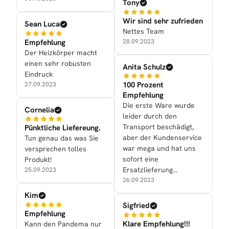
Tony
Wir sind sehr zufrieden
Sean Luca
Nettes Team
Empfehlung
28.09.2023
Der Heizkörper macht
einen sehr robusten
Anita Schulz
Eindruck
100 Prozent
27.09.2023
Empfehlung
Die erste Ware wurde
Cornelia
leider durch den
Transport beschädigt,
Pünktliche Liefereung.
aber der Kundenservice
Tun genau das was Sie
war mega und hat uns
versprechen tolles
sofort eine
Produkt!
Ersatzlieferung
25.09.2023
zukommen lassen.
26.09.2023
Kim
Sigfried
Empfehlung
Klare Empfehlung!!!
Kann den Pandema nur