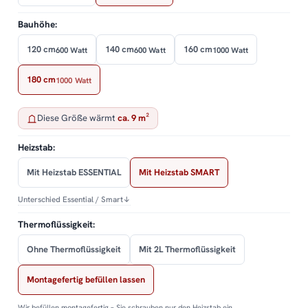
Bauhöhe:
120 cm
140 cm
160 cm
600 Watt
600 Watt
1000 Watt
180 cm
1000 Watt
Diese Größe wärmt
ca. 9 m²
Heizstab:
Mit Heizstab ESSENTIAL
Mit Heizstab SMART
Unterschied Essential / Smart
↓
Thermoflüssigkeit:
Ohne Thermoflüssigkeit
Mit 2L Thermoflüssigkeit
Montagefertig befüllen lassen
Wir befüllen montagefertig – Sie schrauben nur den Heizstab ein.