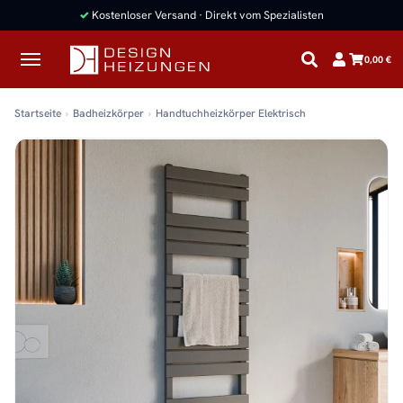
✓
Kostenloser Versand · Direkt vom Spezialisten
0,00 €
Startseite
Badheizkörper
Handtuchheizkörper Elektrisch