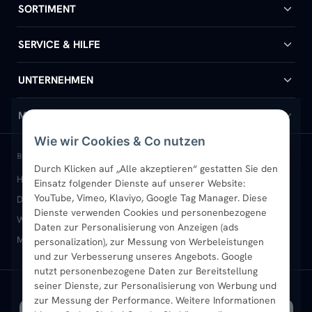
SORTIMENT
Badheizkörper
SERVICE & HILFE
Handtuchheizkörper
Hilfe & Kontakt
UNTERNEHMEN
Design-Heizkörper
Versand & Lieferung
Wir über uns
MEIN KONTO
Wie wir Cookies & Co nutzen
Paneelheizkörper
Rückgabe & Widerruf
Standort & Abholung Jüchen
Anmelden / Mein Konto
BELIEBTE KATEGORIEN
Durch Klicken auf „Alle akzeptieren“ gestatten Sie den
Heizkörper kaufen
Badheizkörper
Handtuchheizkörper
Einsatz folgender Dienste auf unserer Website:
Vertikal-Heizkörper
Garantie & Gewährleistung
B2B-Kunden
Merkliste
YouTube, Vimeo, Klaviyo, Google Tag Manager. Diese
Design-Heizkörper
Paneelheizkörper
Vertikal-Heizkörper
Dienste verwenden Cookies und personenbezogene
Heizkörper-Zubehör
Montageservice vor Ort
Karriere
Newsletter
Wandheizkörper
Wohnraum-Heizkörper
Badheizkörper Schwarz
Daten zur Personalisierung von Anzeigen (ads
Mischbetrieb-Heizkörper
Heizkörper-Zubehör
Aktuelle Angebote
personalization), zur Messung von Werbeleistungen
Sendung verfolgen
Ratgeber
Aktuelle Angebote
und zur Verbesserung unseres Angebots. Google
nutzt personenbezogene Daten zur Bereitstellung
seiner Dienste, zur Personalisierung von Werbung und
Bestpreisgarantie
SICHERE ZAHLUNG
VERSAND MIT
zur Messung der Performance. Weitere Informationen