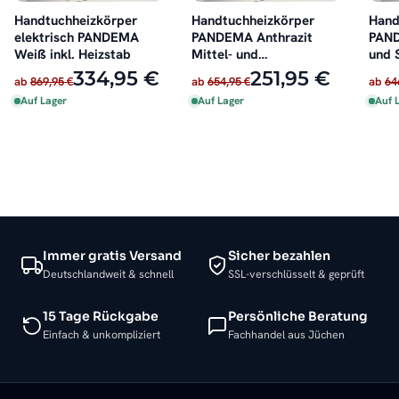
Handtuchheizkörper
Handtuchheizkörper
Hand
elektrisch PANDEMA
PANDEMA Anthrazit
PAND
Weiß inkl. Heizstab
Mittel- und
und 
Seitenanschluss
334,95 €
251,95 €
ab
869,95 €
ab
654,95 €
ab
64
Auf Lager
Auf Lager
Auf 
Immer gratis Versand
Sicher bezahlen
Deutschlandweit & schnell
SSL-verschlüsselt & geprüft
15 Tage Rückgabe
Persönliche Beratung
Einfach & unkompliziert
Fachhandel aus Jüchen