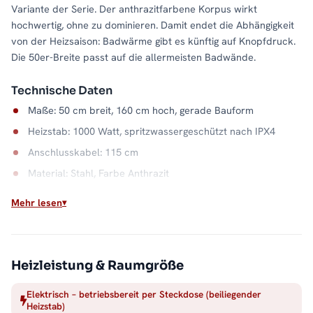
Variante der Serie. Der anthrazitfarbene Korpus wirkt
hochwertig, ohne zu dominieren. Damit endet die Abhängigkeit
von der Heizsaison: Badwärme gibt es künftig auf Knopfdruck.
Die 50er-Breite passt auf die allermeisten Badwände.
Technische Daten
Maße: 50 cm breit, 160 cm hoch, gerade Bauform
Heizstab: 1000 Watt, spritzwassergeschützt nach IPX4
Anschlusskabel: 115 cm
Material: Stahl, Farbe Anthrazit
Wasserkapazität: 7,6 Liter
Mehr lesen
Ideal ohne Heizungsanschluss
Gäste-WC, Dachausbau, Gartenhaus: Wo kein Heizungsrohr
liegt, genügt diesem Badheizkörper eine Stromquelle.
Heizleistung & Raumgröße
Aufgehängt, angeschlossen, und die Handtuchwärme läuft. Alle
Elektrisch – betriebsbereit per Steckdose (beiliegender
Größen und Ausführungen finden Sie in der Kategorie
Heizstab)
Handtuchheizkörper elektrisch
.