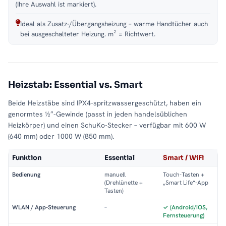
(Ihre Auswahl ist markiert).
Ideal als Zusatz-/Übergangsheizung – warme Handtücher auch
bei ausgeschalteter Heizung. m² = Richtwert.
Heizstab: Essential vs. Smart
Beide Heizstäbe sind IPX4-spritzwassergeschützt, haben ein
genormtes ½″-Gewinde (passt in jeden handelsüblichen
Heizkörper) und einen SchuKo-Stecker – verfügbar mit 600 W
(640 mm) oder 1000 W (850 mm).
Funktion
Essential
Smart / WiFi
Bedienung
manuell
Touch-Tasten +
(Drehlünette +
„Smart Life“-App
Tasten)
WLAN / App-Steuerung
–
✓ (Android/iOS,
Fernsteuerung)