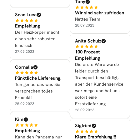
Tony
Wir sind sehr zufrieden
Sean Luca
Nettes Team
Empfehlung
28.09.2023
Der Heizkörper macht
einen sehr robusten
Anita Schulz
Eindruck
100 Prozent
27.09.2023
Empfehlung
Die erste Ware wurde
Cornelia
leider durch den
Transport beschädigt,
Pünktliche Liefereung.
aber der Kundenservice
Tun genau das was Sie
war mega und hat uns
versprechen tolles
sofort eine
Produkt!
Ersatzlieferung
25.09.2023
zukommen lassen.
26.09.2023
Kim
Sigfried
Empfehlung
Klare Empfehlung!!!
Kann den Pandema nur