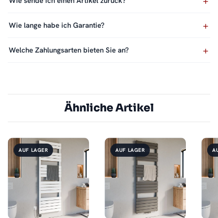
Wie sende ich einen Artikel zurück?
Wie lange habe ich Garantie?
Welche Zahlungsarten bieten Sie an?
Ähnliche Artikel
AUF LAGER
AUF LAGER
A