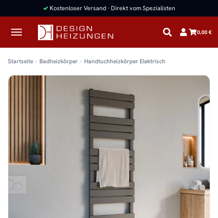
✓
Kostenloser Versand · Direkt vom Spezialisten
0,00 €
Startseite
Badheizkörper
Handtuchheizkörper Elektrisch