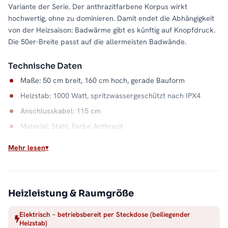
Variante der Serie. Der anthrazitfarbene Korpus wirkt
hochwertig, ohne zu dominieren. Damit endet die Abhängigkeit
von der Heizsaison: Badwärme gibt es künftig auf Knopfdruck.
Die 50er-Breite passt auf die allermeisten Badwände.
Technische Daten
Maße: 50 cm breit, 160 cm hoch, gerade Bauform
Heizstab: 1000 Watt, spritzwassergeschützt nach IPX4
Anschlusskabel: 115 cm
Material: Stahl, Farbe Anthrazit
Wasserkapazität: 7,6 Liter
Mehr lesen
Ideal ohne Heizungsanschluss
Gäste-WC, Dachausbau, Gartenhaus: Wo kein Heizungsrohr
liegt, genügt diesem Badheizkörper eine Stromquelle.
Heizleistung & Raumgröße
Aufgehängt, angeschlossen, und die Handtuchwärme läuft. Alle
Elektrisch – betriebsbereit per Steckdose (beiliegender
Größen und Ausführungen finden Sie in der Kategorie
Heizstab)
Handtuchheizkörper elektrisch
.