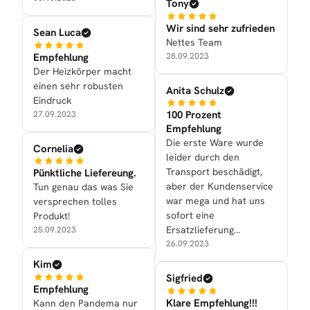
Tony
Wir sind sehr zufrieden
Sean Luca
Nettes Team
Empfehlung
28.09.2023
Der Heizkörper macht
einen sehr robusten
Anita Schulz
Eindruck
100 Prozent
27.09.2023
Empfehlung
Die erste Ware wurde
Cornelia
leider durch den
Transport beschädigt,
Pünktliche Liefereung.
aber der Kundenservice
Tun genau das was Sie
war mega und hat uns
versprechen tolles
sofort eine
Produkt!
Ersatzlieferung
25.09.2023
zukommen lassen.
26.09.2023
Kim
Sigfried
Empfehlung
Klare Empfehlung!!!
Kann den Pandema nur