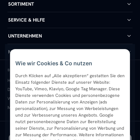
SORTIMENT
Badheizkörper
SERVICE & HILFE
Handtuchheizkörper
Hilfe & Kontakt
UNTERNEHMEN
Design-Heizkörper
Versand & Lieferung
Wir über uns
MEIN KONTO
Wie wir Cookies & Co nutzen
Paneelheizkörper
Rückgabe & Widerruf
Standort & Abholung Jüchen
Anmelden / Mein Konto
BELIEBTE KATEGORIEN
Durch Klicken auf „Alle akzeptieren“ gestatten Sie den
Heizkörper kaufen
Badheizkörper
Handtuchheizkörper
Einsatz folgender Dienste auf unserer Website:
Vertikal-Heizkörper
Garantie & Gewährleistung
B2B-Kunden
Merkliste
YouTube, Vimeo, Klaviyo, Google Tag Manager. Diese
Design-Heizkörper
Paneelheizkörper
Vertikal-Heizkörper
Dienste verwenden Cookies und personenbezogene
Heizkörper-Zubehör
Montageservice vor Ort
Karriere
Newsletter
Wandheizkörper
Wohnraum-Heizkörper
Badheizkörper Schwarz
Daten zur Personalisierung von Anzeigen (ads
Mischbetrieb-Heizkörper
Heizkörper-Zubehör
Aktuelle Angebote
personalization), zur Messung von Werbeleistungen
Sendung verfolgen
Ratgeber
Aktuelle Angebote
und zur Verbesserung unseres Angebots. Google
nutzt personenbezogene Daten zur Bereitstellung
seiner Dienste, zur Personalisierung von Werbung und
Bestpreisgarantie
SICHERE ZAHLUNG
VERSAND MIT
zur Messung der Performance. Weitere Informationen