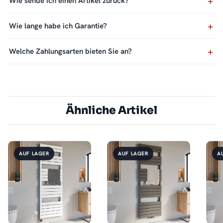
Wie sende ich einen Artikel zurück?
Wie lange habe ich Garantie?
Welche Zahlungsarten bieten Sie an?
Ähnliche Artikel
AUF LAGER
AUF LAGER
A