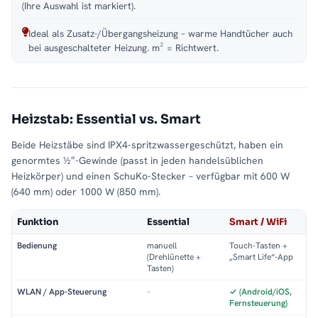
(Ihre Auswahl ist markiert).
Ideal als Zusatz-/Übergangsheizung – warme Handtücher auch
bei ausgeschalteter Heizung. m² = Richtwert.
Heizstab: Essential vs. Smart
Beide Heizstäbe sind IPX4-spritzwassergeschützt, haben ein
genormtes ½″-Gewinde (passt in jeden handelsüblichen
Heizkörper) und einen SchuKo-Stecker – verfügbar mit 600 W
(640 mm) oder 1000 W (850 mm).
Funktion
Essential
Smart / WiFi
Bedienung
manuell
Touch-Tasten +
(Drehlünette +
„Smart Life“-App
Tasten)
WLAN / App-Steuerung
–
✓ (Android/iOS,
Fernsteuerung)