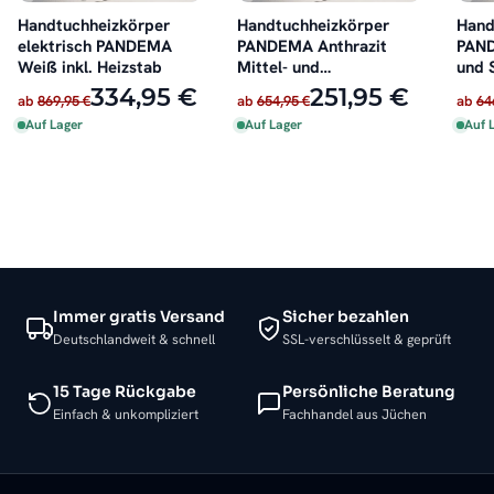
Handtuchheizkörper
Handtuchheizkörper
Hand
elektrisch PANDEMA
PANDEMA Anthrazit
PAND
Weiß inkl. Heizstab
Mittel- und
und 
Seitenanschluss
334,95 €
251,95 €
ab
869,95 €
ab
654,95 €
ab
64
Auf Lager
Auf Lager
Auf 
Immer gratis Versand
Sicher bezahlen
Deutschlandweit & schnell
SSL-verschlüsselt & geprüft
15 Tage Rückgabe
Persönliche Beratung
Einfach & unkompliziert
Fachhandel aus Jüchen