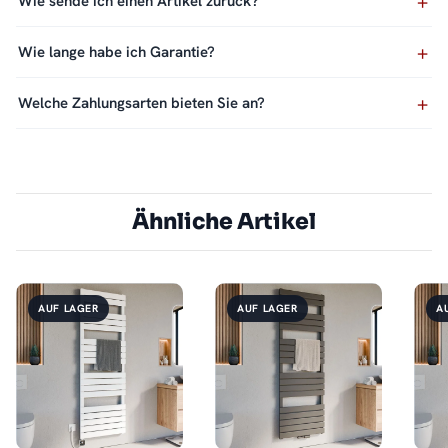
Wie sende ich einen Artikel zurück?
Wie lange habe ich Garantie?
Welche Zahlungsarten bieten Sie an?
Ähnliche Artikel
AUF LAGER
AUF LAGER
A