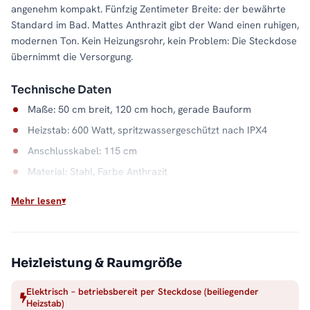
angenehm kompakt. Fünfzig Zentimeter Breite: der bewährte
Standard im Bad. Mattes Anthrazit gibt der Wand einen ruhigen,
modernen Ton. Kein Heizungsrohr, kein Problem: Die Steckdose
übernimmt die Versorgung.
Technische Daten
Maße: 50 cm breit, 120 cm hoch, gerade Bauform
Heizstab: 600 Watt, spritzwassergeschützt nach IPX4
Anschlusskabel: 115 cm
Material: Stahl, Farbe Anthrazit
Wasserkapazität: 5,7 Liter
Mehr lesen
Wärme, wann Sie wollen
Der elektrische Betrieb entkoppelt das Bad von der
Heizsaison: Handtücher trocknen im Juli genauso zuverlässig
Heizleistung & Raumgröße
wie im Januar. Der Stahlkorpus in Anthrazit verteilt die Wärme
Elektrisch – betriebsbereit per Steckdose (beiliegender
dabei gleichmäßig über die gesamte Fläche. Alle Größen und
Heizstab)
Ausführungen finden Sie in der Kategorie
Handtuchheizkörper