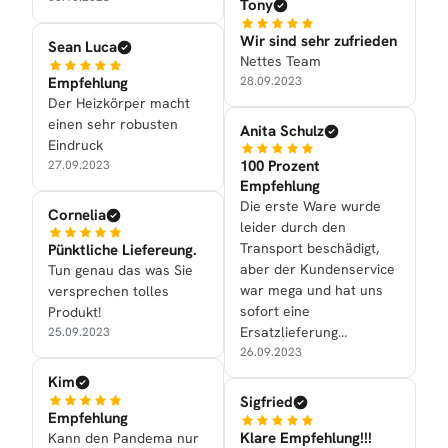
Tony
Wir sind sehr zufrieden
Sean Luca
Nettes Team
Empfehlung
28.09.2023
Der Heizkörper macht
einen sehr robusten
Anita Schulz
Eindruck
100 Prozent
27.09.2023
Empfehlung
Die erste Ware wurde
Cornelia
leider durch den
Transport beschädigt,
Pünktliche Liefereung.
aber der Kundenservice
Tun genau das was Sie
war mega und hat uns
versprechen tolles
sofort eine
Produkt!
Ersatzlieferung
25.09.2023
zukommen lassen.
26.09.2023
Kim
Sigfried
Empfehlung
Klare Empfehlung!!!
Kann den Pandema nur