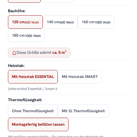
Bauhöhe:
120 cm
140 cm
160 cm
600 Watt
600 Watt
1000 Watt
180 cm
1000 Watt
Diese Größe wärmt
ca. 5 m²
Heizstab:
Mit Heizstab ESSENTIAL
Mit Heizstab SMART
Unterschied Essential / Smart
↓
Thermoflüssigkeit:
Ohne Thermoflüssigkeit
Mit 2L Thermoflüssigkeit
Montagefertig befüllen lassen
Wir befüllen montagefertig – Sie schrauben nur den Heizstab ein.