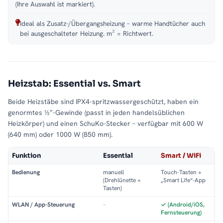
(Ihre Auswahl ist markiert).
Ideal als Zusatz-/Übergangsheizung – warme Handtücher auch
bei ausgeschalteter Heizung. m² = Richtwert.
Heizstab: Essential vs. Smart
Beide Heizstäbe sind IPX4-spritzwassergeschützt, haben ein
genormtes ½″-Gewinde (passt in jeden handelsüblichen
Heizkörper) und einen SchuKo-Stecker – verfügbar mit 600 W
(640 mm) oder 1000 W (850 mm).
Funktion
Essential
Smart / WiFi
Bedienung
manuell
Touch-Tasten +
(Drehlünette +
„Smart Life“-App
Tasten)
WLAN / App-Steuerung
–
✓ (Android/iOS,
Fernsteuerung)