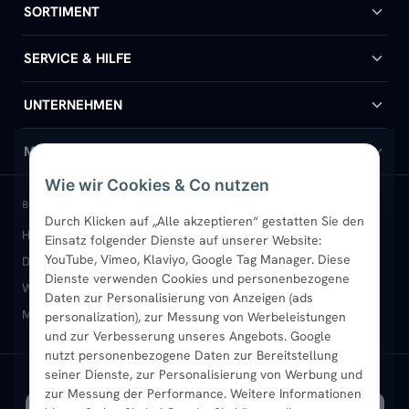
SORTIMENT
Badheizkörper
SERVICE & HILFE
Handtuchheizkörper
Hilfe & Kontakt
UNTERNEHMEN
Design-Heizkörper
Versand & Lieferung
Wir über uns
MEIN KONTO
Wie wir Cookies & Co nutzen
Paneelheizkörper
Rückgabe & Widerruf
Standort & Abholung Jüchen
Anmelden / Mein Konto
BELIEBTE KATEGORIEN
Durch Klicken auf „Alle akzeptieren“ gestatten Sie den
Heizkörper kaufen
Badheizkörper
Handtuchheizkörper
Einsatz folgender Dienste auf unserer Website:
Vertikal-Heizkörper
Garantie & Gewährleistung
B2B-Kunden
Merkliste
YouTube, Vimeo, Klaviyo, Google Tag Manager. Diese
Design-Heizkörper
Paneelheizkörper
Vertikal-Heizkörper
Dienste verwenden Cookies und personenbezogene
Heizkörper-Zubehör
Montageservice vor Ort
Karriere
Newsletter
Wandheizkörper
Wohnraum-Heizkörper
Badheizkörper Schwarz
Daten zur Personalisierung von Anzeigen (ads
Mischbetrieb-Heizkörper
Heizkörper-Zubehör
Aktuelle Angebote
personalization), zur Messung von Werbeleistungen
Sendung verfolgen
Ratgeber
Aktuelle Angebote
und zur Verbesserung unseres Angebots. Google
nutzt personenbezogene Daten zur Bereitstellung
seiner Dienste, zur Personalisierung von Werbung und
Bestpreisgarantie
SICHERE ZAHLUNG
VERSAND MIT
zur Messung der Performance. Weitere Informationen