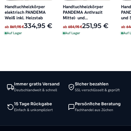
Handtuchheizkörper
Handtuchheizkörper
Hand
elektrisch PANDEMA
PANDEMA Anthrazit
PAND
Weiß inkl. Heizstab
Mittel- und
und 
Seitenanschluss
334,95 €
251,95 €
ab
869,95 €
ab
654,95 €
ab
64
Auf Lager
Auf Lager
Auf 
Immer gratis Versand
Sicher bezahlen
Deutschlandweit & schnell
SSL-verschlüsselt & geprüft
15 Tage Rückgabe
Persönliche Beratung
Einfach & unkompliziert
Fachhandel aus Jüchen