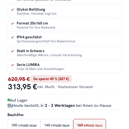
Glykol-Befüllung
Startklar, Heizstab liegt bei.
Format 20x160 cm
Passend für Ihre Badwand.
IPX4-geschützt
Spritzwassergeschützt fürs Badezimmer.
Stahl in Schwarz
Gleichmäßige Wärme, robuste Verarbeitung.
Serie LUMIRA
Viele Größen und Ausstattungen.
620,95 €
Du sparst 49 % (307 €)
313,95 €
inkl. MwSt. · Kostenloser Versand
Auf Lager
Heute bestellt, in
2 - 3 Werktagen
bei Ihnen zu Hause
Bauhöhe:
100 cm
140 cm
160 cm
600 Watt
600 Watt
600 Watt