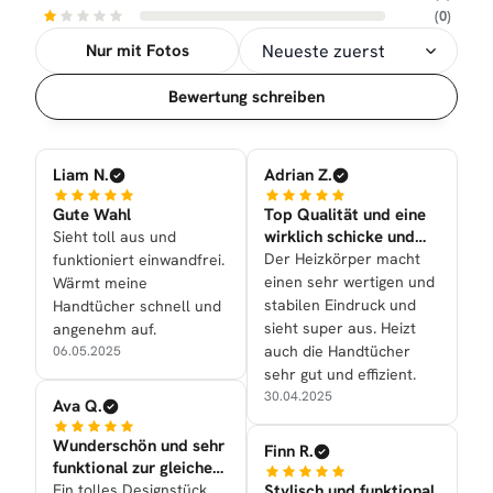
(0)
Nur mit Fotos
Sortierung
Bewertung schreiben
Liam N.
Adrian Z.
Gute Wahl
Top Qualität und eine
wirklich schicke und
Sieht toll aus und
sehr tolle Optik nun
Der Heizkörper macht
funktioniert einwandfrei.
einen sehr wertigen und
Wärmt meine
stabilen Eindruck und
Handtücher schnell und
sieht super aus. Heizt
angenehm auf.
auch die Handtücher
06.05.2025
sehr gut und effizient.
30.04.2025
Ava Q.
Wunderschön und sehr
Finn R.
funktional zur gleichen
Zeit nun bei uns
Ein tolles Designstück,
Stylisch und funktional