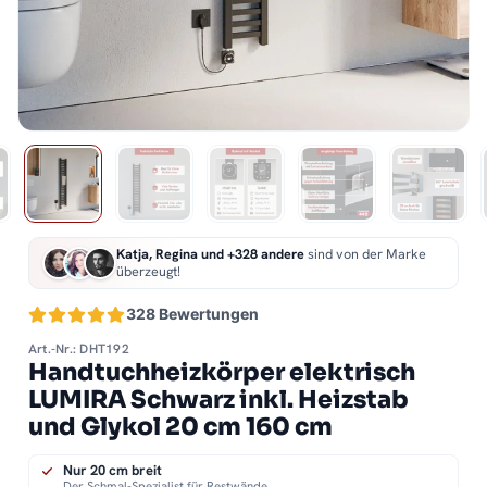
Katja, Regina und +328 andere
sind von der Marke
überzeugt!
328 Bewertungen
Art.-Nr.: DHT192
Handtuchheizkörper elektrisch
LUMIRA Schwarz inkl. Heizstab
und Glykol 20 cm 160 cm
Nur 20 cm breit
Der Schmal-Spezialist für Restwände.