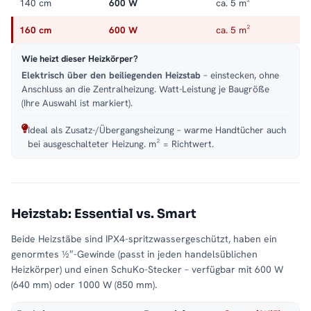
140 cm
600 W
ca. 5 m²
160 cm
600 W
ca. 5 m²
Wie heizt dieser Heizkörper?
Elektrisch über den beiliegenden Heizstab
– einstecken, ohne
Anschluss an die Zentralheizung. Watt-Leistung je Baugröße
(Ihre Auswahl ist markiert).
Ideal als Zusatz-/Übergangsheizung – warme Handtücher auch
bei ausgeschalteter Heizung. m² = Richtwert.
Heizstab: Essential vs. Smart
Beide Heizstäbe sind IPX4-spritzwassergeschützt, haben ein
genormtes ½″-Gewinde (passt in jeden handelsüblichen
Heizkörper) und einen SchuKo-Stecker – verfügbar mit 600 W
(640 mm) oder 1000 W (850 mm).