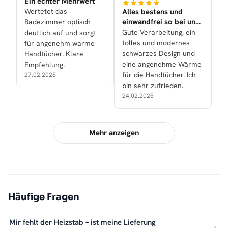
Ein echter Mehrwert
Wertetet das
Alles bestens und
einwandfrei so bei uns
Badezimmer optisch
nun gelaufen!
Gute Verarbeitung, ein
deutlich auf und sorgt
tolles und modernes
für angenehm warme
schwarzes Design und
Handtücher. Klare
eine angenehme Wärme
Empfehlung.
für die Handtücher. Ich
27.02.2025
bin sehr zufrieden.
24.02.2025
Mehr anzeigen
Häufige Fragen
Mir fehlt der Heizstab – ist meine Lieferung