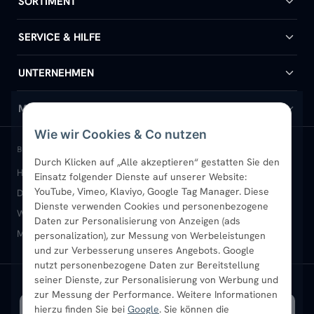
SORTIMENT
Badheizkörper
SERVICE & HILFE
Handtuchheizkörper
Hilfe & Kontakt
UNTERNEHMEN
Design-Heizkörper
Versand & Lieferung
Wir über uns
MEIN KONTO
Wie wir Cookies & Co nutzen
Paneelheizkörper
Rückgabe & Widerruf
Standort & Abholung Jüchen
Anmelden / Mein Konto
BELIEBTE KATEGORIEN
Durch Klicken auf „Alle akzeptieren“ gestatten Sie den
Heizkörper kaufen
Badheizkörper
Handtuchheizkörper
Einsatz folgender Dienste auf unserer Website:
Vertikal-Heizkörper
Garantie & Gewährleistung
B2B-Kunden
Merkliste
YouTube, Vimeo, Klaviyo, Google Tag Manager. Diese
Design-Heizkörper
Paneelheizkörper
Vertikal-Heizkörper
Dienste verwenden Cookies und personenbezogene
Heizkörper-Zubehör
Montageservice vor Ort
Karriere
Newsletter
Wandheizkörper
Wohnraum-Heizkörper
Badheizkörper Schwarz
Daten zur Personalisierung von Anzeigen (ads
Mischbetrieb-Heizkörper
Heizkörper-Zubehör
Aktuelle Angebote
personalization), zur Messung von Werbeleistungen
Sendung verfolgen
Ratgeber
Aktuelle Angebote
und zur Verbesserung unseres Angebots. Google
nutzt personenbezogene Daten zur Bereitstellung
seiner Dienste, zur Personalisierung von Werbung und
Bestpreisgarantie
SICHERE ZAHLUNG
VERSAND MIT
zur Messung der Performance. Weitere Informationen
hierzu finden Sie bei
Google
. Sie können die