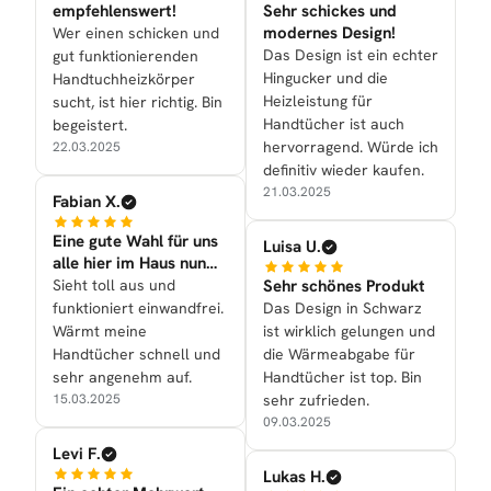
empfehlenswert!
Sehr schickes und
modernes Design!
Wer einen schicken und
Das Design ist ein echter
gut funktionierenden
Hingucker und die
Handtuchheizkörper
Heizleistung für
sucht, ist hier richtig. Bin
Handtücher ist auch
begeistert.
hervorragend. Würde ich
22.03.2025
definitiv wieder kaufen.
21.03.2025
Fabian X.
Eine gute Wahl für uns
Luisa U.
alle hier im Haus nun
mal getroffen
Sieht toll aus und
Sehr schönes Produkt
funktioniert einwandfrei.
Das Design in Schwarz
Wärmt meine
ist wirklich gelungen und
Handtücher schnell und
die Wärmeabgabe für
sehr angenehm auf.
Handtücher ist top. Bin
15.03.2025
sehr zufrieden.
09.03.2025
Levi F.
Lukas H.