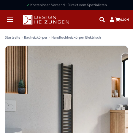
Newsletter anmelden
5% Rabatt sichern:
0,00 €
Startseite
Badheizkörper
Handtuchheizkörper Elektrisch