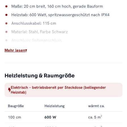
Maße: 20 cm breit, 160 cm hoch, gerade Bauform
Heizstab: 600 Watt, spritzwassergeschützt nach IPX4
Anschlusskabel: 115 cm
Material: Stahl, Farbe Schwarz
Anschluss: Seitenanschluss
Wandabstand: 8,0 - 9,0 cm
Mehr lesen
Elektrisch heizen, unabhängig bleiben
Der Elektrobetrieb koppelt das Bad von der Heizsaison ab:
Heizleistung & Raumgröße
Handtücher trocknen auch, wenn die Anlage längst ruht. Der
Stahlkorpus in Schwarz verteilt die Wärme gleichmäßig über
Elektrisch – betriebsbereit per Steckdose (beiliegender
die Front. Alle Größen und Ausstattungen finden Sie in der
Heizstab)
Kategorie
Handtuchheizkörper elektrisch
.
Baugröße
Heizleistung
wärmt ca.
100 cm
600 W
ca. 5 m²