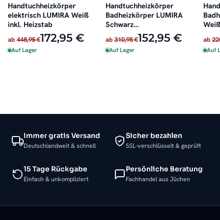
Handtuchheizkörper
Handtuchheizkörper
Hand
elektrisch LUMIRA Weiß
Badheizkörper LUMIRA
Badh
inkl. Heizstab
Schwarz
Weiß
Seitenanschluss
172,95 €
152,95 €
ab
448,95 €
ab
310,95 €
ab
22
Auf Lager
Auf Lager
Auf 
Immer gratis Versand
Sicher bezahlen
Deutschlandweit & schnell
SSL-verschlüsselt & geprüft
15 Tage Rückgabe
Persönliche Beratung
Einfach & unkompliziert
Fachhandel aus Jüchen