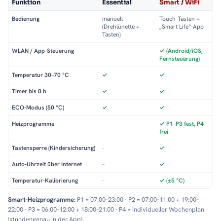
Funktion
Essential
Smart / WiFi
Bedienung
manuell
Touch-Tasten +
(Drehlünette +
„Smart Life“-App
Tasten)
WLAN / App-Steuerung
–
✓ (Android/iOS,
Fernsteuerung)
Temperatur 30–70 °C
✓
✓
Timer bis 8 h
✓
✓
ECO-Modus (50 °C)
✓
✓
Heizprogramme
–
✓ P1–P3 fest, P4
frei
Tastensperre (Kindersicherung)
–
✓
Auto-Uhrzeit über Internet
–
✓
Temperatur-Kalibrierung
–
✓ (±5 °C)
Smart-Heizprogramme:
P1 = 07:00–23:00 · P2 = 07:00–11:00 + 19:00–
22:00 · P3 = 06:00–12:00 + 18:00–21:00 · P4 = individueller Wochenplan
(stundengenau in der App).