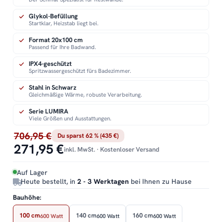
Glykol-Befüllung
Startklar, Heizstab liegt bei.
Format 20x100 cm
Passend für Ihre Badwand.
IPX4-geschützt
Spritzwassergeschützt fürs Badezimmer.
Stahl in Schwarz
Gleichmäßige Wärme, robuste Verarbeitung.
Serie LUMIRA
Viele Größen und Ausstattungen.
706,95 €
Du sparst 62 % (435 €)
271,95 €
inkl. MwSt. · Kostenloser Versand
Auf Lager
Heute bestellt, in
2 - 3 Werktagen
bei Ihnen zu Hause
Bauhöhe:
100 cm
140 cm
160 cm
600 Watt
600 Watt
600 Watt