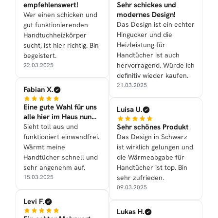
empfehlenswert!
Sehr schickes und
modernes Design!
Wer einen schicken und
Das Design ist ein echter
gut funktionierenden
Hingucker und die
Handtuchheizkörper
Heizleistung für
sucht, ist hier richtig. Bin
Handtücher ist auch
begeistert.
hervorragend. Würde ich
22.03.2025
definitiv wieder kaufen.
21.03.2025
Fabian X.
Eine gute Wahl für uns
Luisa U.
alle hier im Haus nun
mal getroffen
Sieht toll aus und
Sehr schönes Produkt
funktioniert einwandfrei.
Das Design in Schwarz
Wärmt meine
ist wirklich gelungen und
Handtücher schnell und
die Wärmeabgabe für
sehr angenehm auf.
Handtücher ist top. Bin
15.03.2025
sehr zufrieden.
09.03.2025
Levi F.
Lukas H.