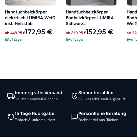
Handtuchheizkörper
Handtuchheizkörper
Hand
elektrisch LUMIRA Weiß
Badheizkörper LUMIRA
Badh
inkl. Heizstab
Schwarz
Weiß
Seitenanschluss
172,95 €
152,95 €
ab
448,95 €
ab
310,95 €
ab
22
Auf Lager
Auf Lager
Auf 
Immer gratis Versand
Sicher bezahlen
Deutschlandweit & schnell
SSL-verschlüsselt & geprüft
15 Tage Rückgabe
Persönliche Beratung
Einfach & unkompliziert
Fachhandel aus Jüchen