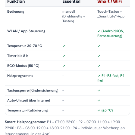
Funktion
Essential
Smart / WiFi
Bedienung
manuell
Touch-Tasten +
(Drehlünette +
„Smart Life“-App
Tasten)
WLAN / App-Steuerung
–
✓ (Android/iOS,
Fernsteuerung)
Temperatur 30–70 °C
✓
✓
Timer bis 8 h
✓
✓
ECO-Modus (50 °C)
✓
✓
Heizprogramme
–
✓ P1–P3 fest, P4
frei
Tastensperre (Kindersicherung)
–
✓
Auto-Uhrzeit über Internet
–
✓
Temperatur-Kalibrierung
–
✓ (±5 °C)
Smart-Heizprogramme:
P1 = 07:00–23:00 · P2 = 07:00–11:00 + 19:00–
22:00 · P3 = 06:00–12:00 + 18:00–21:00 · P4 = individueller Wochenplan
(stundengenau in der App).