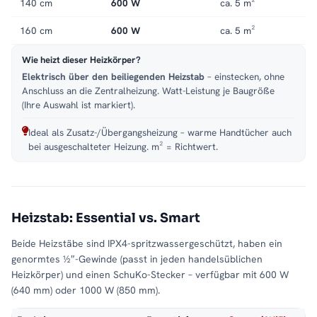
140 cm
600 W
ca. 5 m²
160 cm
600 W
ca. 5 m²
Wie heizt dieser Heizkörper?
Elektrisch über den beiliegenden Heizstab
– einstecken, ohne
Anschluss an die Zentralheizung. Watt-Leistung je Baugröße
(Ihre Auswahl ist markiert).
Ideal als Zusatz-/Übergangsheizung – warme Handtücher auch
bei ausgeschalteter Heizung. m² = Richtwert.
Heizstab: Essential vs. Smart
Beide Heizstäbe sind IPX4-spritzwassergeschützt, haben ein
genormtes ½″-Gewinde (passt in jeden handelsüblichen
Heizkörper) und einen SchuKo-Stecker – verfügbar mit 600 W
(640 mm) oder 1000 W (850 mm).