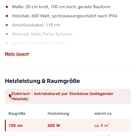
Maße: 20 cm breit, 100 cm hoch, gerade Bauform
Heizstab: 600 Watt, spritzwassergeschützt nach IPX4
Anschlusskabel: 115 cm
Material: Stahl, Farbe Schwarz
Anschluss: Seitenanschluss
Wandabstand: 8,0 - 9,0 cm
Mehr lesen
Wärme aus der Steckdose
Ob Gäste-WC ohne Heizkreis oder Sommerbetrieb ohne
Heizleistung & Raumgröße
Anlage: Dieser Heizkörper braucht nur Strom. Einmal montiert,
liefert er Handtuchwärme auf Abruf. Alle Größen und
Elektrisch – betriebsbereit per Steckdose (beiliegender
Ausstattungen finden Sie in der Kategorie
Handtuchheizkörper
Heizstab)
elektrisch
.
Baugröße
Heizleistung
wärmt ca.
100 cm
600 W
ca. 5 m²