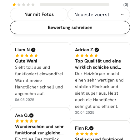
(0)
Nur mit Fotos
Sortierung
Bewertung schreiben
Liam N.
Adrian Z.
Gute Wahl
Top Qualität und eine
wirklich schicke und
Sieht toll aus und
sehr tolle Optik nun
Der Heizkörper macht
funktioniert einwandfrei.
einen sehr wertigen und
Wärmt meine
stabilen Eindruck und
Handtücher schnell und
sieht super aus. Heizt
angenehm auf.
auch die Handtücher
06.05.2025
sehr gut und effizient.
30.04.2025
Ava Q.
Wunderschön und sehr
Finn R.
funktional zur gleichen
Zeit nun bei uns
Ein tolles Designstück,
Stylisch und funktional