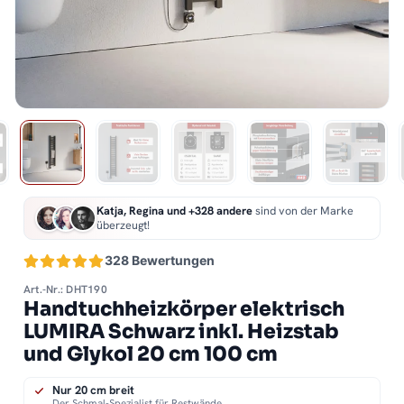
Katja, Regina und +328 andere
sind von der Marke
überzeugt!
328 Bewertungen
Art.-Nr.: DHT190
Handtuchheizkörper elektrisch
LUMIRA Schwarz inkl. Heizstab
und Glykol 20 cm 100 cm
Nur 20 cm breit
Der Schmal-Spezialist für Restwände.