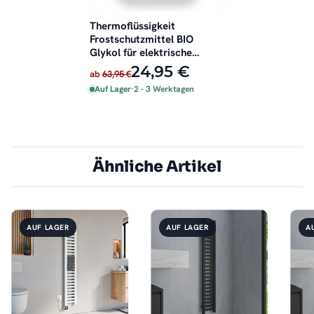
Thermoflüssigkeit
Frostschutzmittel BIO
Glykol für elektrische
Badheizkörper 2 Liter
24,95 €
ab
63,95 €
Auf Lager
·
2 - 3 Werktagen
Ähnliche Artikel
AUF LAGER
AUF LAGER
A