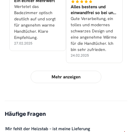
Ein echter Mehrwert
Wertetet das
Alles bestens und
einwandfrei so bei uns
Badezimmer optisch
nun gelaufen!
Gute Verarbeitung, ein
deutlich auf und sorgt
tolles und modernes
für angenehm warme
schwarzes Design und
Handtücher. Klare
eine angenehme Wärme
Empfehlung.
für die Handtücher. Ich
27.02.2025
bin sehr zufrieden.
24.02.2025
Mehr anzeigen
Häufige Fragen
Mir fehlt der Heizstab – ist meine Lieferung