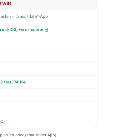
/ WiFi
asten + „Smart Life“-App
roid/iOS, Fernsteuerung)
 fest, P4 frei
°C)
nplan (stundengenau in der App).