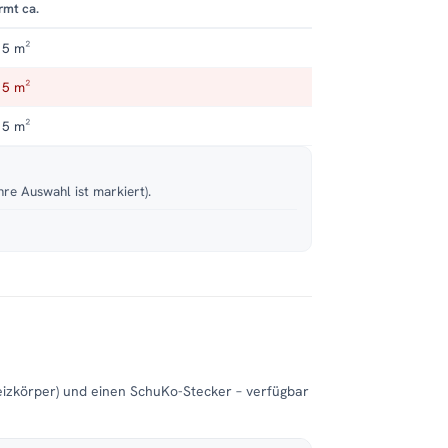
rmt ca.
 5 m²
 5 m²
 5 m²
hre Auswahl ist markiert).
eizkörper) und einen SchuKo-Stecker – verfügbar