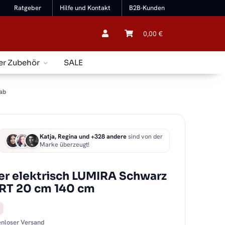
Ratgeber
Hilfe und Kontakt
B2B-Kunden
0,00 €
er Zubehör
SALE
ab
Katja, Regina und +328 andere
sind von der
Marke überzeugt!
r elektrisch LUMIRA Schwarz
ART 20 cm 140 cm
tenloser Versand