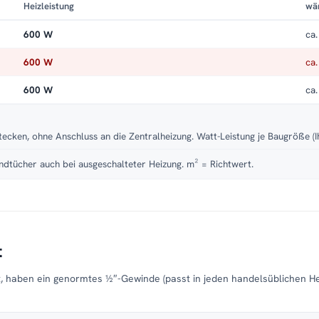
Heizleistung
wä
600 W
ca.
600 W
ca.
600 W
ca.
tecken, ohne Anschluss an die Zentralheizung. Watt-Leistung je Baugröße (I
dtücher auch bei ausgeschalteter Heizung. m² = Richtwert.
t
t, haben ein genormtes ½″-Gewinde (passt in jeden handelsüblichen H