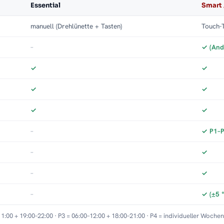
Essential
Smart 
manuell (Drehlünette + Tasten)
Touch-T
–
✓ (And
✓
✓
✓
✓
✓
✓
–
✓ P1–P3
–
✓
–
✓
–
✓ (±5 
11:00 + 19:00–22:00 · P3 = 06:00–12:00 + 18:00–21:00 · P4 = individueller Woche