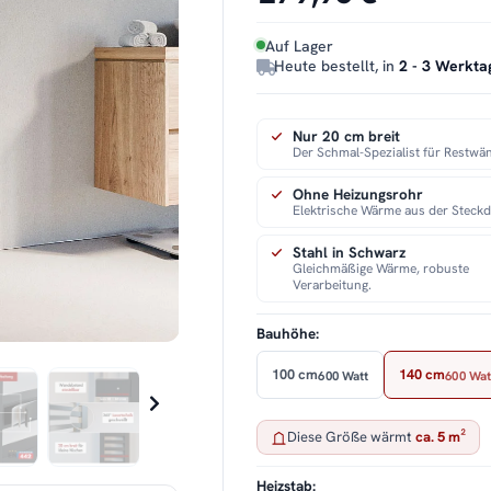
Auf Lager
Heute bestellt, in
2 - 3 Werkta
Nur 20 cm breit
Der Schmal-Spezialist für Restwä
Ohne Heizungsrohr
Elektrische Wärme aus der Steckd
Stahl in Schwarz
Gleichmäßige Wärme, robuste
Verarbeitung.
Bauhöhe:
100 cm
140 cm
600 Watt
600 Wat
Diese Größe wärmt
ca. 5 m²
Heizstab: