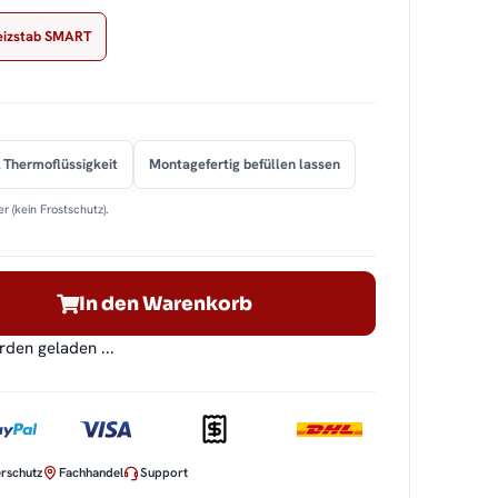
eizstab SMART
 Thermoflüssigkeit
Montagefertig befüllen lassen
r (kein Frostschutz).
In den Warenkorb
en geladen ...
rschutz
Fachhandel
Support