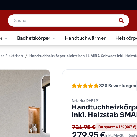
r
Badheizkörper
Handtuchwärmer
Heizkörp
er Elektrisch
Handtuchheizkörper elektrisch LUMIRA Schwarz inkl. Heizst
328 Bewertungen
Art.-Nr.: DHP191
Handtuchheizkörpe
inkl. Heizstab SM
726,95 €
Du sparst 61 % (447 €)
279,95 €
inkl. MwSt. · Kos