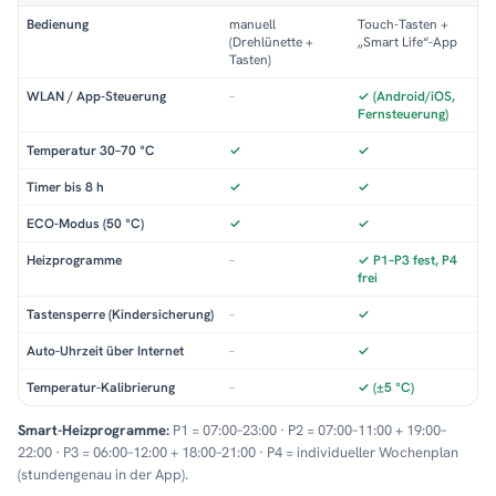
Bedienung
manuell
Touch-Tasten +
(Drehlünette +
„Smart Life“-App
Tasten)
WLAN / App-Steuerung
–
✓ (Android/iOS,
Fernsteuerung)
Temperatur 30–70 °C
✓
✓
Timer bis 8 h
✓
✓
ECO-Modus (50 °C)
✓
✓
Heizprogramme
–
✓ P1–P3 fest, P4
frei
Tastensperre (Kindersicherung)
–
✓
Auto-Uhrzeit über Internet
–
✓
Temperatur-Kalibrierung
–
✓ (±5 °C)
Smart-Heizprogramme:
P1 = 07:00–23:00 · P2 = 07:00–11:00 + 19:00–
22:00 · P3 = 06:00–12:00 + 18:00–21:00 · P4 = individueller Wochenplan
(stundengenau in der App).