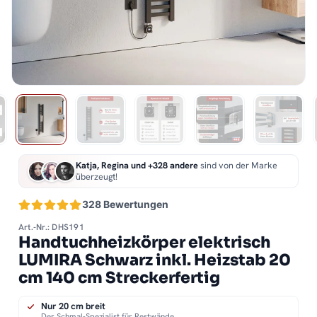
Katja, Regina und +328 andere
sind von der Marke
überzeugt!
328 Bewertungen
Art.-Nr.: DHS191
Handtuchheizkörper elektrisch
LUMIRA Schwarz inkl. Heizstab 20
cm 140 cm Streckerfertig
Nur 20 cm breit
Der Schmal-Spezialist für Restwände.