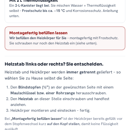
Mit 2 L Thermoflüssigkeit
Ein
2-L-Kanister liegt bei
. Sie mischen Wasser + Thermoflüssigkeit
selbst –
Frostschutz bis ca. −15 °C
und Korrosionsschutz. Anleitung
unten.
Montagefertig befüllen lassen
Wir befüllen den Heizkörper für Sie
– montagefertig mit Frostschutz.
Sie schrauben nur noch den Heizstab ein (siehe unten).
Heizstab links oder rechts? Sie entscheiden.
Heizstab und Heizkörper werden
immer getrennt
geliefert – so
wählen Sie zu Hause selbst die Seite:
Den
Blindstopfen (½″)
an der gewünschten Seite mit einem
Maulschlüssel bzw. einer Rohrzange
herausschrauben.
Den
Heizstab
an dieser Stelle einschrauben und handfest
anziehen.
Heizkörper montieren und einstecken – fertig.
Bei
„Montagefertig befüllen lassen"
ist der Heizkörper bereits gefüllt: vor
dem Stopfenwechsel kurz
auf den Kopf stellen
, damit keine Flüssigkeit
ausläuft.