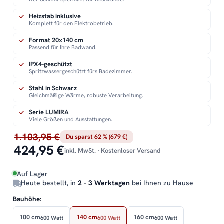
Heizstab inklusive
Komplett für den Elektrobetrieb.
Format 20x140 cm
Passend für Ihre Badwand.
IPX4-geschützt
Spritzwassergeschützt fürs Badezimmer.
Stahl in Schwarz
Gleichmäßige Wärme, robuste Verarbeitung.
Serie LUMIRA
Viele Größen und Ausstattungen.
1.103,95 €
Du sparst 62 % (679 €)
424,95 €
inkl. MwSt. · Kostenloser Versand
Auf Lager
Heute bestellt, in
2 - 3 Werktagen
bei Ihnen zu Hause
Bauhöhe:
100 cm
140 cm
160 cm
600 Watt
600 Watt
600 Watt