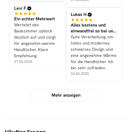
Levi F.
Lukas H.
Ein echter Mehrwert
Wertetet das
Alles bestens und
einwandfrei so bei uns
Badezimmer optisch
nun gelaufen!
Gute Verarbeitung, ein
deutlich auf und sorgt
tolles und modernes
für angenehm warme
schwarzes Design und
Handtücher. Klare
eine angenehme Wärme
Empfehlung.
für die Handtücher. Ich
27.02.2025
bin sehr zufrieden.
24.02.2025
Mehr anzeigen