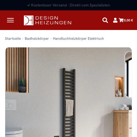
Newsletter anmelden
5% Rabatt sichern:
0,00 €
Startseite
Badheizkörper
Handtuchheizkörper Elektrisch