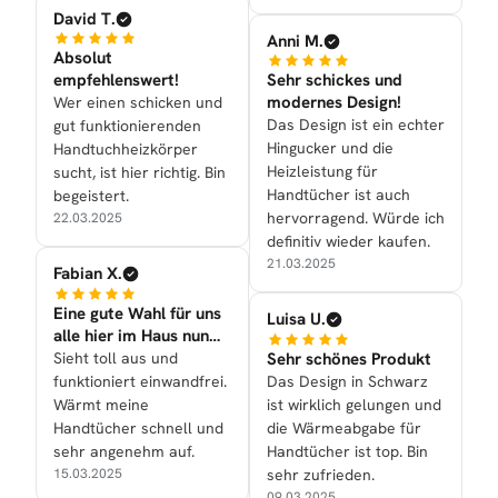
David T.
Anni M.
Absolut
empfehlenswert!
Sehr schickes und
modernes Design!
Wer einen schicken und
Das Design ist ein echter
gut funktionierenden
Hingucker und die
Handtuchheizkörper
Heizleistung für
sucht, ist hier richtig. Bin
Handtücher ist auch
begeistert.
hervorragend. Würde ich
22.03.2025
definitiv wieder kaufen.
21.03.2025
Fabian X.
Eine gute Wahl für uns
Luisa U.
alle hier im Haus nun
mal getroffen
Sieht toll aus und
Sehr schönes Produkt
funktioniert einwandfrei.
Das Design in Schwarz
Wärmt meine
ist wirklich gelungen und
Handtücher schnell und
die Wärmeabgabe für
sehr angenehm auf.
Handtücher ist top. Bin
15.03.2025
sehr zufrieden.
09.03.2025