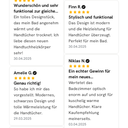
Wunderschön und sehr
Finn R.
funktional zur gleichen
Zeit nun bei uns
Ein tolles Designstück,
Stylisch und funktional
das mein Bad angenehm
Das Design ist modern
wärmt und die
und die Heizleistung für
Handtücher trocknet. Ich
Handtücher überzeugt.
liebe diesen neuen
Perfekt für mein Bad.
Handtuchheizkörper
30.04.2025
sehr!
30.04.2025
Niklas N.
Ein echter Gewinn für
Amelie G.
mein neues
Badezimmer
Wertetet das
Genau richtig!
Badezimmer optisch
So habe ich mir das
enorm auf und sorgt für
vorgestellt. Modernes,
kuschelig warme
schwarzes Design und
Handtücher. Klare
tolle Wärmeleistung für
Kaufempfehlung
die Handtücher.
meinerseits.
29.03.2025
03.04.2025