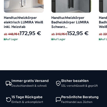
Handtuchheizkörper
Handtuchheizkörper
Hand
elektrisch LUMIRA Weiß
Badheizkörper LUMIRA
Badh
inkl. Heizstab
Schwarz
Weiß
Seitenanschluss
172,95 €
152,95 €
ab
448,95 €
ab
310,95 €
ab
22
Auf Lager
Auf Lager
Auf 
Immer gratis Versand
Sicher bezahlen
Deutschlandweit & schnell
SSL-verschlüsselt & geprüft
15 Tage Rückgabe
Persönliche Beratung
Einfach & unkompliziert
Fachhandel aus Jüchen