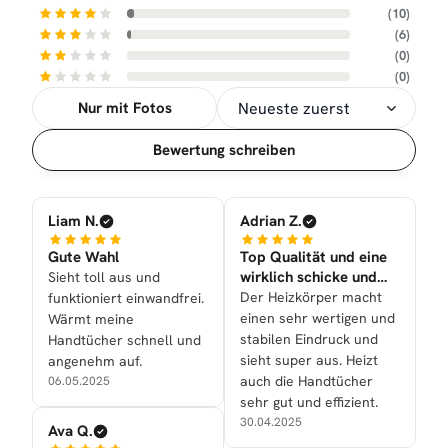
(10)
(6)
(0)
(0)
Nur mit Fotos
Sortierung
Bewertung schreiben
Liam N.
Adrian Z.
Gute Wahl
Top Qualität und eine
wirklich schicke und
Sieht toll aus und
sehr tolle Optik nun
Der Heizkörper macht
funktioniert einwandfrei.
einen sehr wertigen und
Wärmt meine
stabilen Eindruck und
Handtücher schnell und
sieht super aus. Heizt
angenehm auf.
auch die Handtücher
06.05.2025
sehr gut und effizient.
30.04.2025
Ava Q.