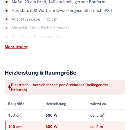
Maße: 20 cm breit, 140 cm hoch, gerade Bauform
Heizstab: 600 Watt, spritzwassergeschützt nach IPX4
Anschlusskabel: 115 cm
Material: Stahl, Farbe Schwarz
Anschluss: Seitenanschluss
Wasserkapazität: 3,1 Liter
Mehr lesen
Wandabstand: 8,0 - 9,0 cm
Elektrisch heizen, unabhängig bleiben
Heizleistung & Raumgröße
Der Elektrobetrieb koppelt das Bad von der Heizsaison ab:
Handtücher trocknen auch, wenn die Anlage längst ruht. Der
Elektrisch – betriebsbereit per Steckdose (beiliegender
Stahlkorpus in Schwarz verteilt die Wärme gleichmäßig über
Heizstab)
die Front. Alle Größen und Ausstattungen finden Sie in der
Kategorie
Handtuchheizkörper elektrisch
.
Baugröße
Heizleistung
wärmt ca.
100 cm
600 W
ca. 5 m²
140 cm
600 W
ca. 5 m²