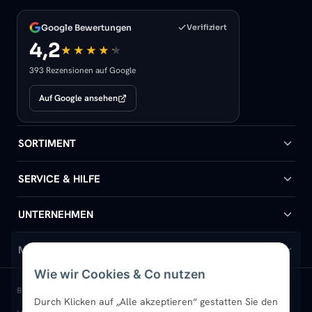
Google Bewertungen
Verifiziert
4,2
393 Rezensionen auf Google
Auf Google ansehen
SORTIMENT
Badheizkörper
SERVICE & HILFE
Handtuchheizkörper
Hilfe & Kontakt
UNTERNEHMEN
Design-Heizkörper
Versand & Lieferung
Wir über uns
MEIN KONTO
Wie wir Cookies & Co nutzen
Paneelheizkörper
Rückgabe & Widerruf
Standort & Abholung Jüchen
Anmelden / Mein Konto
BELIEBTE KATEGORIEN
Durch Klicken auf „Alle akzeptieren“ gestatten Sie den