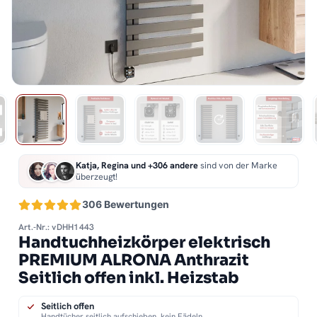
Katja, Regina und +306 andere
sind von der Marke
überzeugt!
306 Bewertungen
Art.-Nr.: vDHH1443
Handtuchheizkörper elektrisch
PREMIUM ALRONA Anthrazit
Seitlich offen inkl. Heizstab
Seitlich offen
Handtücher seitlich aufschieben, kein Fädeln.