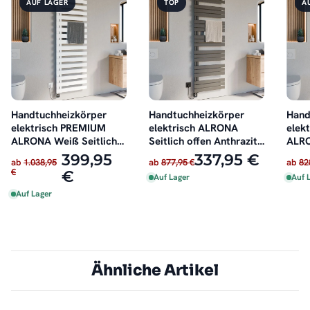
AUF LAGER
TOP
A
Handtuchheizkörper
Handtuchheizkörper
Hand
elektrisch PREMIUM
elektrisch ALRONA
elek
ALRONA Weiß Seitlich
Seitlich offen Anthrazit
ALRO
offen inkl. Heizstab
inkl. Heizstab
Seitl
399,95
337,95 €
ab
1.038,95
ab
877,95 €
ab
82
oder 
€
€
Auf Lager
Auf 
Auf Lager
Ähnliche Artikel