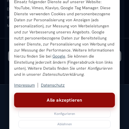
Heizkörper kaufen
Badheizkörper
Handtuchheizkörper
Einsatz folgender Dienste auf unserer Website:
Vertikal-Heizkörper
Garantie & Gewährleistung
B2B-Kunden
Merkliste
YouTube, Vimeo, Klaviyo, Google Tag Manager. Diese
Design-Heizkörper
Paneelheizkörper
Vertikal-Heizkörper
Dienste verwenden Cookies und personenbezogene
Heizkörper-Zubehör
Montageservice vor Ort
Karriere
Newsletter
Wandheizkörper
Wohnraum-Heizkörper
Badheizkörper Schwarz
Daten zur Personalisierung von Anzeigen (ads
Mischbetrieb-Heizkörper
Heizkörper-Zubehör
Aktuelle Angebote
personalization), zur Messung von Werbeleistungen
Sendung verfolgen
Ratgeber
Aktuelle Angebote
und zur Verbesserung unseres Angebots. Google
nutzt personenbezogene Daten zur Bereitstellung
seiner Dienste, zur Personalisierung von Werbung und
Bestpreisgarantie
SICHERE ZAHLUNG
VERSAND MIT
zur Messung der Performance. Weitere Informationen
hierzu finden Sie bei
Google
. Sie können die
Einstellung jederzeit ändern (Fingerabdruck-Icon links
unten). Weitere Details finden Sie unter
Konfigurieren
und in unserer
Datenschutzerklärung
.
Impressum
|
Datenschutz
Vertrag widerrufen
Alle akzeptieren
© 2026 Ada Commerce GmbH
* Alle Preise inkl. gesetzlicher USt. |
Kostenloser Versand
Konfigurieren
Impressum
Datenschutz
AGB
Widerrufsbelehrung
Versandkosten
Batteriegesetz
Sitemap
Ablehnen