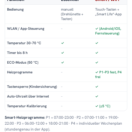
Bedienung
manuell
Touch-Tasten +
(Drehlünette +
„Smart Life“-App
Tasten)
WLAN / App-Steuerung
–
✓ (Android/iOS,
Fernsteuerung)
Temperatur 30–70 °C
✓
✓
Timer bis 8 h
✓
✓
ECO-Modus (50 °C)
✓
✓
Heizprogramme
–
✓ P1–P3 fest, P4
frei
Tastensperre (Kindersicherung)
–
✓
Auto-Uhrzeit über Internet
–
✓
Temperatur-Kalibrierung
–
✓ (±5 °C)
Smart-Heizprogramme:
P1 = 07:00–23:00 · P2 = 07:00–11:00 + 19:00–
22:00 · P3 = 06:00–12:00 + 18:00–21:00 · P4 = individueller Wochenplan
(stundengenau in der App).