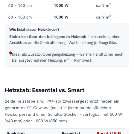
60 × 160 cm
1000 W
ca. 9 m²
60 × 183 cm
1000 W
ca. 9 m²
Wie heizt dieser Heizkörper?
Elektrisch über den beiliegenden Heizstab
– einstecken, ohne
Anschluss an die Zentralheizung. Watt-Leistung je Baugröße.
Ideal als Zusatz-/Übergangsheizung – warme Handtücher auch
bei ausgeschalteter Heizung. m² = Richtwert.
Heizstab: Essential vs. Smart
Beide Heizstäbe sind IPX4-spritzwassergeschützt, haben ein
genormtes ½″-Gewinde (passt in jeden handelsüblichen
Heizkörper) und einen SchuKo-Stecker – verfügbar mit 600 W
(640 mm) oder 1000 W (850 mm).
Funktion
Essential
Smart / WiFi