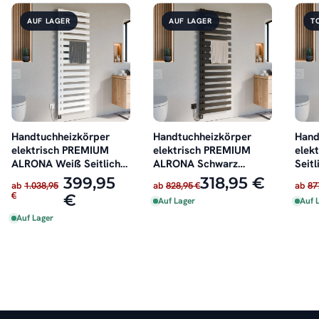
AUF LAGER
AUF LAGER
T
Handtuchheizkörper
Handtuchheizkörper
Hand
elektrisch PREMIUM
elektrisch PREMIUM
elek
ALRONA Weiß Seitlich
ALRONA Schwarz
Seitl
offen inkl. Heizstab
Seitlich offen rechts
inkl.
399,95
318,95 €
ab
1.038,95
ab
828,95 €
ab
87
oder links inkl. Heizstab
€
€
Auf Lager
Auf 
Auf Lager