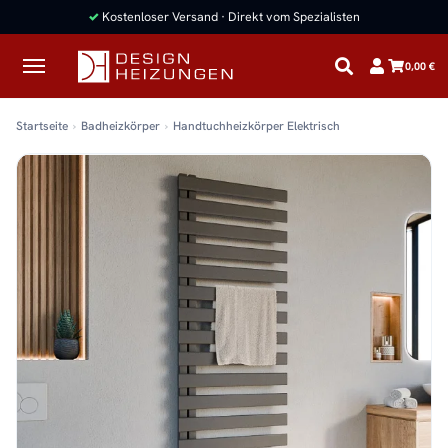
✓
Kostenloser Versand · Direkt vom Spezialisten
0,00 €
Startseite
Badheizkörper
Handtuchheizkörper Elektrisch