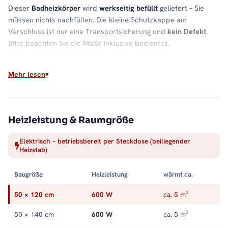
Dieser
Badheizkörper
wird
werkseitig befüllt
geliefert – Sie
müssen nichts nachfüllen. Die kleine Schutzkappe am
Verschluss ist nur eine Transportsicherung und
kein Defekt
.
Bitte beachten Sie die Maße inklusive Bedienteil.
Material & Verarbeitung
Mehr lesen
Hochwertiger
Stahl
gibt die Wärme
gleichmäßig
ab. Die
sorgfältige Verarbeitung sorgt für eine lange Lebensdauer im
täglichen Einsatz.
Heizleistung & Raumgröße
Für welches Bad geeignet?
Elektrisch – betriebsbereit per Steckdose (beiliegender
Für
kleine bis mittelgroße Bäder
. Dank
Seiten- und
Heizstab)
Mittelanschluss
passt der PANDEMA zu vielen Anschluss-
Situationen und damit in nahezu jedes Bad.
Baugröße
Heizleistung
wärmt ca.
Wärme und Komfort im Bad
50 × 120 cm
600 W
ca. 5 m²
Der PANDEMA
Handtuchheizkörper
verbindet flexible Wärme
50 × 140 cm
600 W
ca. 5 m²
mit echtem Alltagskomfort: vorgewärmte Handtücher, ein