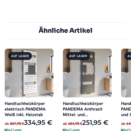
Ähnliche Artikel
AUF LAGER
AUF LAGER
A
Handtuchheizkörper
Handtuchheizkörper
Hand
elektrisch PANDEMA
PANDEMA Anthrazit
PAND
Weiß inkl. Heizstab
Mittel- und
und 
Seitenanschluss
334,95 €
251,95 €
ab
869,95 €
ab
654,95 €
ab
64
Auf Lager
Auf Lager
Auf 