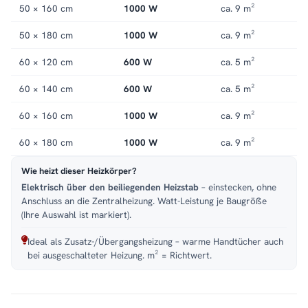
trockenes Raumklima und wohlige Wärme – wann immer Sie sie
50 × 160 cm
1000 W
ca. 9 m²
brauchen.
50 × 180 cm
1000 W
ca. 9 m²
Passende Varianten, Zubehör & Service
60 × 120 cm
600 W
ca. 5 m²
Passendes Zubehör:
optional erhältlich
.
Service:
Kundenservice
,
Montageservice
.
60 × 140 cm
600 W
ca. 5 m²
60 × 160 cm
1000 W
ca. 9 m²
60 × 180 cm
1000 W
ca. 9 m²
Wie heizt dieser Heizkörper?
Elektrisch über den beiliegenden Heizstab
– einstecken, ohne
Anschluss an die Zentralheizung. Watt-Leistung je Baugröße
(Ihre Auswahl ist markiert).
Ideal als Zusatz-/Übergangsheizung – warme Handtücher auch
bei ausgeschalteter Heizung. m² = Richtwert.