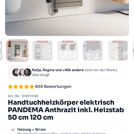
Katja, Regina und +406 andere
sind von der Marke
überzeugt!
406 Bewertungen
Art.-Nr.: DHH1048
Handtuchheizkörper elektrisch
PANDEMA Anthrazit inkl. Heizstab
50 cm 120 cm
Heizung + Strom
Mischbetrieb serienmäßig – zentral oder elektrisch heizen.