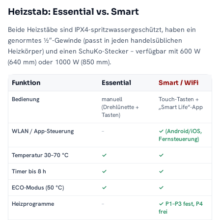
Heizstab: Essential vs. Smart
Beide Heizstäbe sind IPX4-spritzwassergeschützt, haben ein
genormtes ½″-Gewinde (passt in jeden handelsüblichen
Heizkörper) und einen SchuKo-Stecker – verfügbar mit 600 W
(640 mm) oder 1000 W (850 mm).
Funktion
Essential
Smart / WiFi
Bedienung
manuell
Touch-Tasten +
(Drehlünette +
„Smart Life“-App
Tasten)
WLAN / App-Steuerung
–
✓ (Android/iOS,
Fernsteuerung)
Temperatur 30–70 °C
✓
✓
Timer bis 8 h
✓
✓
ECO-Modus (50 °C)
✓
✓
Heizprogramme
–
✓ P1–P3 fest, P4
frei