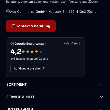
Beratung, eigenem Lager und kostenlosem Versand aus Jüchen.
Ada Commerce GmbH · Neusser Str. 150, 41363 Jüchen
Kontakt & Beratung
Google Bewertungen
Verifiziert
4,2
393 Rezensionen auf Google
Auf Google ansehen
SORTIMENT
Badheizkörper
SERVICE & HILFE
Handtuchheizkörper
Hilfe & Kontakt
UNTERNEHMEN