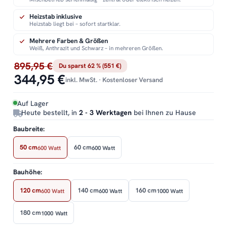
Heizstab inklusive
Heizstab liegt bei – sofort startklar.
Mehrere Farben & Größen
Weiß, Anthrazit und Schwarz – in mehreren Größen.
895,95 €
Du sparst 62 % (551 €)
344,95 €
inkl. MwSt. · Kostenloser Versand
Auf Lager
Heute bestellt, in
2 - 3 Werktagen
bei Ihnen zu Hause
Baubreite:
50 cm
60 cm
600 Watt
600 Watt
Bauhöhe:
120 cm
140 cm
160 cm
600 Watt
600 Watt
1000 Watt
180 cm
1000 Watt