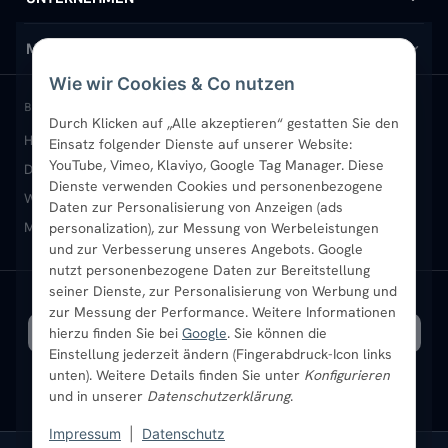
Design-Heizkörper
Versand & Lieferung
Wir über uns
MEIN KONTO
Wie wir Cookies & Co nutzen
Paneelheizkörper
Rückgabe & Widerruf
Standort & Abholung Jüchen
Anmelden / Mein Konto
BELIEBTE KATEGORIEN
Durch Klicken auf „Alle akzeptieren“ gestatten Sie den
Heizkörper kaufen
Badheizkörper
Handtuchheizkörper
Einsatz folgender Dienste auf unserer Website:
Vertikal-Heizkörper
Garantie & Gewährleistung
B2B-Kunden
Merkliste
YouTube, Vimeo, Klaviyo, Google Tag Manager. Diese
Design-Heizkörper
Paneelheizkörper
Vertikal-Heizkörper
Dienste verwenden Cookies und personenbezogene
Heizkörper-Zubehör
Montageservice vor Ort
Karriere
Newsletter
Wandheizkörper
Wohnraum-Heizkörper
Badheizkörper Schwarz
Daten zur Personalisierung von Anzeigen (ads
Mischbetrieb-Heizkörper
Heizkörper-Zubehör
Aktuelle Angebote
personalization), zur Messung von Werbeleistungen
Sendung verfolgen
Ratgeber
Aktuelle Angebote
und zur Verbesserung unseres Angebots. Google
nutzt personenbezogene Daten zur Bereitstellung
seiner Dienste, zur Personalisierung von Werbung und
Bestpreisgarantie
SICHERE ZAHLUNG
VERSAND MIT
zur Messung der Performance. Weitere Informationen
hierzu finden Sie bei
Google
. Sie können die
Einstellung jederzeit ändern (Fingerabdruck-Icon links
unten). Weitere Details finden Sie unter
Konfigurieren
und in unserer
Datenschutzerklärung
.
Impressum
|
Datenschutz