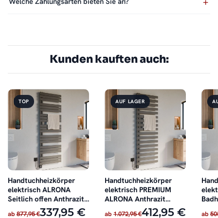
Welche Zahlungsarten bieten Sie an?
Kunden kauften auch:
TOP
AUF LAGER
A
Handtuchheizkörper
Handtuchheizkörper
Hand
elektrisch ALRONA
elektrisch PREMIUM
elekt
Seitlich offen Anthrazit
ALRONA Anthrazit
Badh
inkl. Heizstab
Seitlich offen inkl.
Anthr
337,95 €
412,95 €
ab
877,95 €
ab
1.072,95 €
ab
50
Heizstab