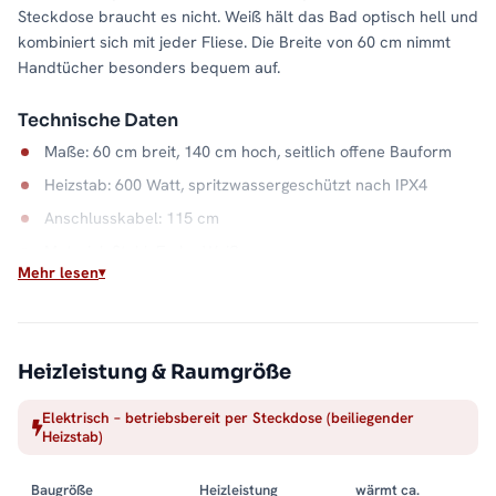
Steckdose braucht es nicht. Weiß hält das Bad optisch hell und
kombiniert sich mit jeder Fliese. Die Breite von 60 cm nimmt
Handtücher besonders bequem auf.
Technische Daten
Maße: 60 cm breit, 140 cm hoch, seitlich offene Bauform
Heizstab: 600 Watt, spritzwassergeschützt nach IPX4
Anschlusskabel: 115 cm
Material: Stahl, Farbe Weiß
Mehr lesen
Wasserkapazität: 7,5 Liter
Wärme auf Abruf
Einschalten, aufheizen, Handtuch auflegen: Der elektrische
Heizleistung & Raumgröße
Betrieb macht die Badwärme unabhängig vom Heizsystem. Die
Elektrisch – betriebsbereit per Steckdose (beiliegender
offene Seite hält dabei jeden Handgriff kurz, und der
Heizstab)
Stahlkorpus in Weiß bleibt ein ruhiger Blickfang. Alle Größen
und Ausführungen finden Sie in der Kategorie
Baugröße
Heizleistung
wärmt ca.