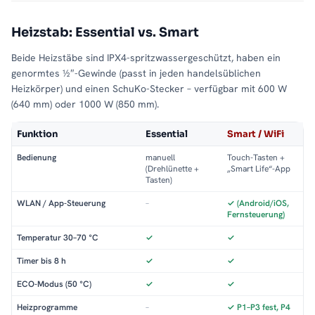
Heizstab: Essential vs. Smart
Beide Heizstäbe sind IPX4-spritzwassergeschützt, haben ein
genormtes ½″-Gewinde (passt in jeden handelsüblichen
Heizkörper) und einen SchuKo-Stecker – verfügbar mit 600 W
(640 mm) oder 1000 W (850 mm).
Funktion
Essential
Smart / WiFi
Bedienung
manuell
Touch-Tasten +
(Drehlünette +
„Smart Life“-App
Tasten)
WLAN / App-Steuerung
–
✓ (Android/iOS,
Fernsteuerung)
Temperatur 30–70 °C
✓
✓
Timer bis 8 h
✓
✓
ECO-Modus (50 °C)
✓
✓
Heizprogramme
–
✓ P1–P3 fest, P4