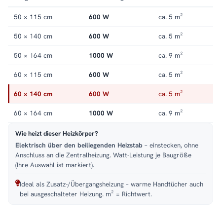
Handtuchheizkörper elektrisch
.
50 × 115 cm
600 W
ca. 5 m²
50 × 140 cm
600 W
ca. 5 m²
50 × 164 cm
1000 W
ca. 9 m²
60 × 115 cm
600 W
ca. 5 m²
60 × 140 cm
600 W
ca. 5 m²
60 × 164 cm
1000 W
ca. 9 m²
Wie heizt dieser Heizkörper?
Elektrisch über den beiliegenden Heizstab
– einstecken, ohne
Anschluss an die Zentralheizung. Watt-Leistung je Baugröße
(Ihre Auswahl ist markiert).
Ideal als Zusatz-/Übergangsheizung – warme Handtücher auch
bei ausgeschalteter Heizung. m² = Richtwert.