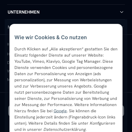
Handtuchheizkörper
Hilfe & Kontakt
UNTERNEHMEN
Design-Heizkörper
Versand & Lieferung
Wir über uns
MEIN KONTO
Wie wir Cookies & Co nutzen
Paneelheizkörper
Rückgabe & Widerruf
Standort & Abholung Jüchen
Anmelden / Mein Konto
BELIEBTE KATEGORIEN
Durch Klicken auf „Alle akzeptieren“ gestatten Sie den
Heizkörper kaufen
Badheizkörper
Handtuchheizkörper
Einsatz folgender Dienste auf unserer Website:
Vertikal-Heizkörper
Garantie & Gewährleistung
B2B-Kunden
Merkliste
YouTube, Vimeo, Klaviyo, Google Tag Manager. Diese
Design-Heizkörper
Paneelheizkörper
Vertikal-Heizkörper
Dienste verwenden Cookies und personenbezogene
Heizkörper-Zubehör
Montageservice vor Ort
Karriere
Newsletter
Wandheizkörper
Wohnraum-Heizkörper
Badheizkörper Schwarz
Daten zur Personalisierung von Anzeigen (ads
Mischbetrieb-Heizkörper
Heizkörper-Zubehör
Aktuelle Angebote
personalization), zur Messung von Werbeleistungen
Sendung verfolgen
Ratgeber
Aktuelle Angebote
und zur Verbesserung unseres Angebots. Google
nutzt personenbezogene Daten zur Bereitstellung
seiner Dienste, zur Personalisierung von Werbung und
Bestpreisgarantie
SICHERE ZAHLUNG
VERSAND MIT
zur Messung der Performance. Weitere Informationen
hierzu finden Sie bei
Google
. Sie können die
Einstellung jederzeit ändern (Fingerabdruck-Icon links
unten). Weitere Details finden Sie unter
Konfigurieren
und in unserer
Datenschutzerklärung
.