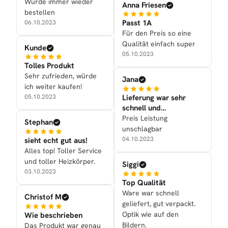
Würde immer wieder
Anna Friesen
bestellen
Passt 1A
06.10.2023
Für den Preis so eine
Qualität einfach super
Kunde
05.10.2023
Tolles Produkt
Sehr zufrieden, würde
Jana
ich weiter kaufen!
Lieferung war sehr
05.10.2023
schnell und
Verarbeitung war gut
Preis Leistung
Stephan
unschlagbar
04.10.2023
sieht echt gut aus!
Alles top! Toller Service
und toller Heizkörper.
Siggi
03.10.2023
Top Qualität
Ware war schnell
Christof M
geliefert, gut verpackt.
Optik wie auf den
Wie beschrieben
Bildern.
Das Produkt war genau