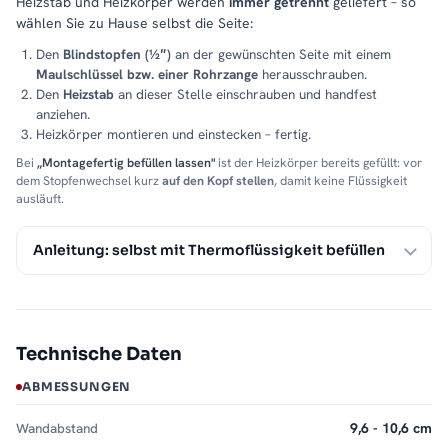
Heizstab und Heizkörper werden
immer getrennt
geliefert – so
wählen Sie zu Hause selbst die Seite:
Den
Blindstopfen (½″)
an der gewünschten Seite mit einem
Maulschlüssel bzw. einer Rohrzange
herausschrauben.
Den
Heizstab
an dieser Stelle einschrauben und handfest
anziehen.
Heizkörper montieren und einstecken – fertig.
Bei
„Montagefertig befüllen lassen"
ist der Heizkörper bereits gefüllt: vor
dem Stopfenwechsel kurz
auf den Kopf stellen
, damit keine Flüssigkeit
ausläuft.
Anleitung: selbst mit Thermoflüssigkeit befüllen
Technische Daten
ABMESSUNGEN
Wandabstand
9,6 - 10,6 cm