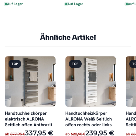
Auf Lager
Auf Lager
Auf 
Ähnliche Artikel
TOP
TOP
T
Handtuchheizkörper
Handtuchheizkörper
Hand
elektrisch ALRONA
ALRONA Weiß Seitlich
ALRO
Seitlich offen Anthrazit
offen rechts oder links
Seitl
inkl. Heizstab
oder 
337,95 €
239,95 €
ab
877,95 €
ab
622,95 €
ab
63