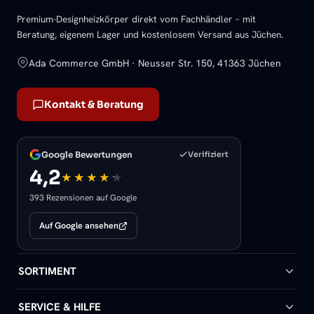
Premium-Designheizkörper direkt vom Fachhändler – mit
Beratung, eigenem Lager und kostenlosem Versand aus Jüchen.
Ada Commerce GmbH · Neusser Str. 150, 41363 Jüchen
Kontakt & Beratung
Google Bewertungen
Verifiziert
4,2
393 Rezensionen auf Google
Auf Google ansehen
SORTIMENT
Badheizkörper
SERVICE & HILFE