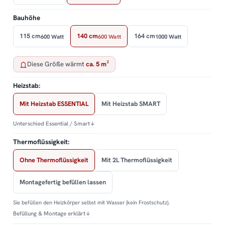
Bauhöhe
115 cm
140 cm
164 cm
600 Watt
600 Watt
1000 Watt
Diese Größe wärmt
ca. 5 m²
Heizstab:
Mit Heizstab ESSENTIAL
Mit Heizstab SMART
Unterschied Essential / Smart
↓
Thermoflüssigkeit:
Ohne Thermoflüssigkeit
Mit 2L Thermoflüssigkeit
Montagefertig befüllen lassen
Sie befüllen den Heizkörper selbst mit Wasser (kein Frostschutz).
Befüllung & Montage erklärt
↓