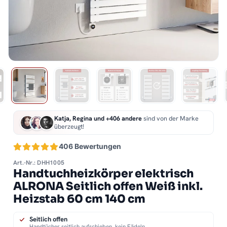
Katja, Regina und +406 andere
sind von der Marke
überzeugt!
406 Bewertungen
Art.-Nr.: DHH1005
Handtuchheizkörper elektrisch
ALRONA Seitlich offen Weiß inkl.
Heizstab 60 cm 140 cm
Seitlich offen
Handtücher seitlich aufschieben, kein Fädeln.