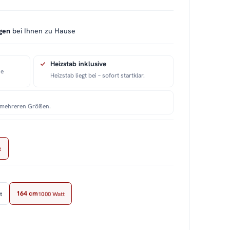
gen
bei Ihnen zu Hause
Heizstab inklusive
ie
Heizstab liegt bei – sofort startklar.
n mehreren Größen.
t
164 cm
t
1000 Watt