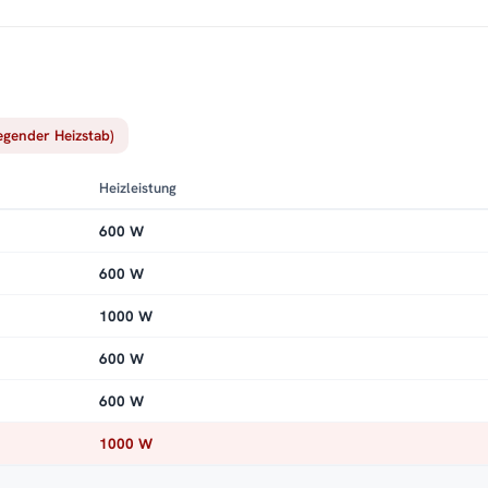
ach dem Duschen steigert das spürbar den Komfort – und
d vor.
e
chluss an Ihre Zentralheizung
.
Service:
Kundenservice
,
iegender Heizstab)
Heizleistung
600 W
600 W
1000 W
600 W
600 W
1000 W