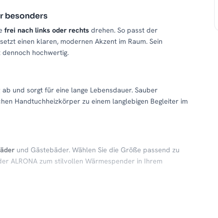
r besonders
ge
frei nach links oder rechts
drehen. So passt der
 setzt einen klaren, modernen Akzent im Raum. Sein
kt dennoch hochwertig.
g
ab und sorgt für eine lange Lebensdauer. Sauber
hen Handtuchheizkörper zu einem langlebigen Begleiter im
Bäder
und Gästebäder. Wählen Sie die Größe passend zu
der ALRONA zum stilvollen Wärmespender in Ihrem
für trockene, vorgewärmte Handtücher und ein