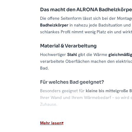
Das macht den ALRONA Badheizkörpe
Die offene Seitenform lässt sich bei der Monta
Badheizkörper
in nahezu jede Badsituation und
schlankes Profil nimmt wenig Platz ein und wir
Material & Verarbeitung
Hochwertiger
Stahl
gibt die Wärme
gleichmäßi
verarbeitete Oberflächen machen den elektrisc
Bad.
Für welches Bad geeignet?
Besonders geeignet für
kleine bis mittelgroße 
Ihrer Wand und Ihrem Wärmebedarf – so wird 
Zuhause.
Warme Handtücher, behagliches Bad
Mehr lesen
Ein
Handtuchheizkörper
wie der ALRONA sorgt 