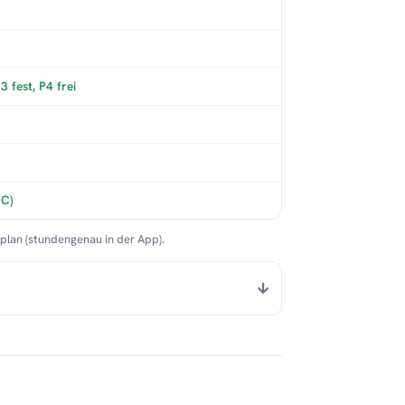
 fest, P4 frei
°C)
nplan (stundengenau in der App).