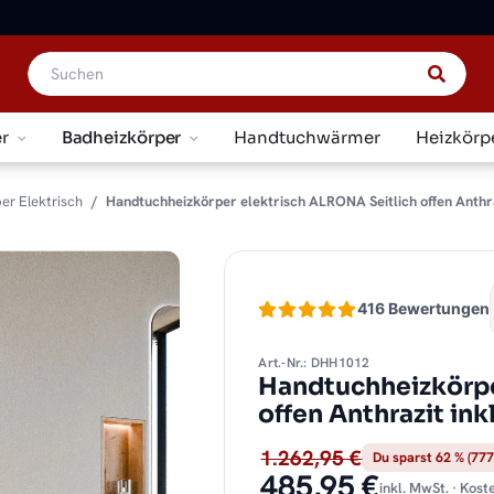
r
Badheizkörper
Handtuchwärmer
Heizkörp
er Elektrisch
Handtuchheizkörper elektrisch ALRONA Seitlich offen Anthraz
416 Bewertungen
Art.-Nr.: DHH1012
Handtuchheizkörpe
offen Anthrazit in
1.262,95 €
Du sparst 62 % (777
485,95 €
inkl. MwSt. · Kos