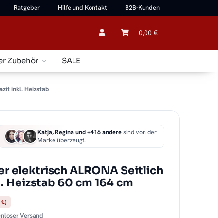
Ratgeber
Hilfe und Kontakt
B2B-Kunden
0,00 €
er Zubehör
SALE
it inkl. Heizstab
Katja, Regina und +416 andere
sind von der
Marke überzeugt!
r elektrisch ALRONA Seitlich
kl. Heizstab 60 cm 164 cm
 €)
tenloser Versand