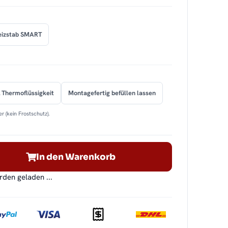
eizstab SMART
 Thermoflüssigkeit
Montagefertig befüllen lassen
r (kein Frostschutz).
In den Warenkorb
en geladen ...