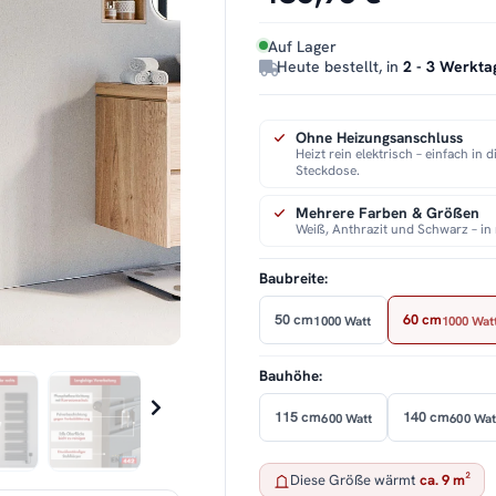
Auf Lager
Heute bestellt, in
2 - 3 Werkta
Ohne Heizungsanschluss
Heizt rein elektrisch – einfach in d
Steckdose.
Mehrere Farben & Größen
Weiß, Anthrazit und Schwarz – i
Baubreite:
50 cm
60 cm
1000 Watt
1000 Wat
Bauhöhe:
115 cm
140 cm
600 Watt
600 Wat
Diese Größe wärmt
ca. 9 m²