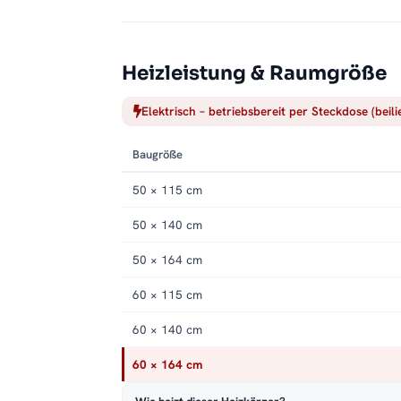
angenehmes Raumklima. Gerade morgens und n
beugt klammen Tüchern und Feuchtigkeit im Ba
Passende Varianten, Zubehör & Servic
Heizleistung & Raumgröße
Passende Modelle:
auch als Modell für den Ans
Elektrisch – betriebsbereit per Steckdose (beil
Montageservice
.
Baugröße
50 × 115 cm
50 × 140 cm
50 × 164 cm
60 × 115 cm
60 × 140 cm
60 × 164 cm