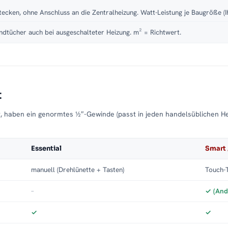
tecken, ohne Anschluss an die Zentralheizung. Watt-Leistung je Baugröße (I
dtücher auch bei ausgeschalteter Heizung. m² = Richtwert.
t
t, haben ein genormtes ½″-Gewinde (passt in jeden handelsüblichen H
Essential
Smart 
manuell (Drehlünette + Tasten)
Touch-T
–
✓ (And
✓
✓