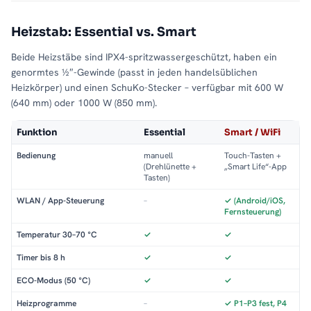
Heizstab: Essential vs. Smart
Beide Heizstäbe sind IPX4-spritzwassergeschützt, haben ein
genormtes ½″-Gewinde (passt in jeden handelsüblichen
Heizkörper) und einen SchuKo-Stecker – verfügbar mit 600 W
(640 mm) oder 1000 W (850 mm).
Funktion
Essential
Smart / WiFi
Bedienung
manuell
Touch-Tasten +
(Drehlünette +
„Smart Life“-App
Tasten)
WLAN / App-Steuerung
–
✓ (Android/iOS,
Fernsteuerung)
Temperatur 30–70 °C
✓
✓
Timer bis 8 h
✓
✓
ECO-Modus (50 °C)
✓
✓
Heizprogramme
–
✓ P1–P3 fest, P4