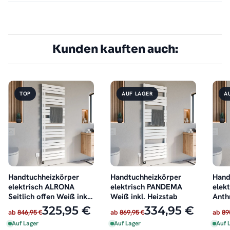
Kunden kauften auch:
TOP
AUF LAGER
A
Handtuchheizkörper
Handtuchheizkörper
Hand
elektrisch ALRONA
elektrisch PANDEMA
elek
Seitlich offen Weiß inkl.
Weiß inkl. Heizstab
Anthr
Heizstab
325,95 €
334,95 €
ab
846,95 €
ab
869,95 €
ab
89
Auf Lager
Auf Lager
Auf 