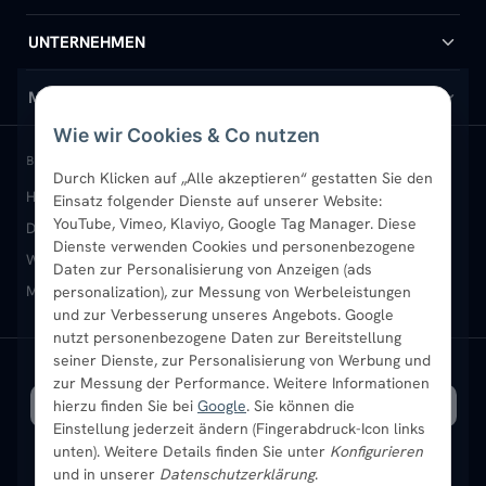
Handtuchheizkörper
Hilfe & Kontakt
UNTERNEHMEN
Design-Heizkörper
Versand & Lieferung
Wir über uns
MEIN KONTO
Wie wir Cookies & Co nutzen
Paneelheizkörper
Rückgabe & Widerruf
Standort & Abholung Jüchen
Anmelden / Mein Konto
BELIEBTE KATEGORIEN
Durch Klicken auf „Alle akzeptieren“ gestatten Sie den
Heizkörper kaufen
Badheizkörper
Handtuchheizkörper
Einsatz folgender Dienste auf unserer Website:
Vertikal-Heizkörper
Garantie & Gewährleistung
B2B-Kunden
Merkliste
YouTube, Vimeo, Klaviyo, Google Tag Manager. Diese
Design-Heizkörper
Paneelheizkörper
Vertikal-Heizkörper
Dienste verwenden Cookies und personenbezogene
Heizkörper-Zubehör
Montageservice vor Ort
Karriere
Newsletter
Wandheizkörper
Wohnraum-Heizkörper
Badheizkörper Schwarz
Daten zur Personalisierung von Anzeigen (ads
Mischbetrieb-Heizkörper
Heizkörper-Zubehör
Aktuelle Angebote
personalization), zur Messung von Werbeleistungen
Sendung verfolgen
Ratgeber
Aktuelle Angebote
und zur Verbesserung unseres Angebots. Google
nutzt personenbezogene Daten zur Bereitstellung
seiner Dienste, zur Personalisierung von Werbung und
Bestpreisgarantie
SICHERE ZAHLUNG
VERSAND MIT
zur Messung der Performance. Weitere Informationen
hierzu finden Sie bei
Google
. Sie können die
Einstellung jederzeit ändern (Fingerabdruck-Icon links
unten). Weitere Details finden Sie unter
Konfigurieren
und in unserer
Datenschutzerklärung
.