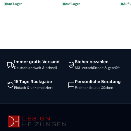
Auf Lager
Auf Lager
Auf 
Immer gratis Versand
Sicher bezahlen
Deutschlandweit & schnell
SSL-verschlüsselt & geprüft
15 Tage Rückgabe
Persönliche Beratung
Einfach & unkompliziert
Fachhandel aus Jüchen