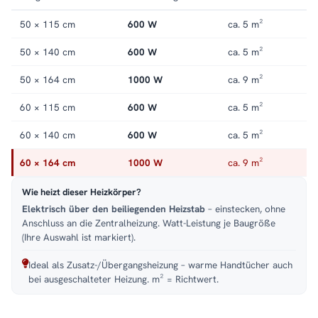
Handtuchheizkörper elektrisch
.
50 × 115 cm
600 W
ca. 5 m²
50 × 140 cm
600 W
ca. 5 m²
50 × 164 cm
1000 W
ca. 9 m²
60 × 115 cm
600 W
ca. 5 m²
60 × 140 cm
600 W
ca. 5 m²
60 × 164 cm
1000 W
ca. 9 m²
Wie heizt dieser Heizkörper?
Elektrisch über den beiliegenden Heizstab
– einstecken, ohne
Anschluss an die Zentralheizung. Watt-Leistung je Baugröße
(Ihre Auswahl ist markiert).
Ideal als Zusatz-/Übergangsheizung – warme Handtücher auch
bei ausgeschalteter Heizung. m² = Richtwert.