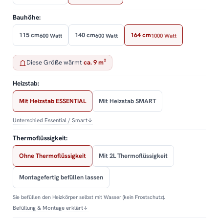
Bauhöhe:
115 cm
140 cm
164 cm
600 Watt
600 Watt
1000 Watt
Diese Größe wärmt
ca. 9 m²
Heizstab:
Mit Heizstab ESSENTIAL
Mit Heizstab SMART
Unterschied Essential / Smart
↓
Thermoflüssigkeit:
Ohne Thermoflüssigkeit
Mit 2L Thermoflüssigkeit
Montagefertig befüllen lassen
Sie befüllen den Heizkörper selbst mit Wasser (kein Frostschutz).
Befüllung & Montage erklärt
↓