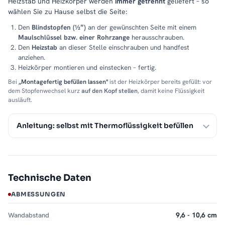
Heizstab und Heizkörper werden
immer getrennt
geliefert – so
wählen Sie zu Hause selbst die Seite:
Den
Blindstopfen (½″)
an der gewünschten Seite mit einem
Maulschlüssel bzw. einer Rohrzange
herausschrauben.
Den
Heizstab
an dieser Stelle einschrauben und handfest
anziehen.
Heizkörper montieren und einstecken – fertig.
Bei
„Montagefertig befüllen lassen"
ist der Heizkörper bereits gefüllt: vor
dem Stopfenwechsel kurz
auf den Kopf stellen
, damit keine Flüssigkeit
ausläuft.
Anleitung: selbst mit Thermoflüssigkeit befüllen
Technische Daten
ABMESSUNGEN
Wandabstand
9,6 - 10,6 cm