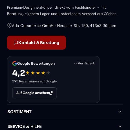
Premium-Designheizkörper direkt vom Fachhändler – mit
Beratung, eigenem Lager und kostenlosem Versand aus Jüchen.
Ada Commerce GmbH · Neusser Str. 150, 41363 Jüchen
Kontakt & Beratung
Google Bewertungen
Verifiziert
4,2
393 Rezensionen auf Google
Auf Google ansehen
SORTIMENT
Badheizkörper
SERVICE & HILFE