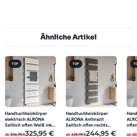
Ähnliche Artikel
TOP
TOP
T
Handtuchheizkörper
Handtuchheizkörper
Hand
elektrisch ALRONA
ALRONA Anthrazit
ALRO
Seitlich offen Weiß inkl.
Seitlich offen rechts
offen
Heizstab
oder links
325,95 €
244,95 €
ab
846,95 €
ab
635,95 €
ab
62