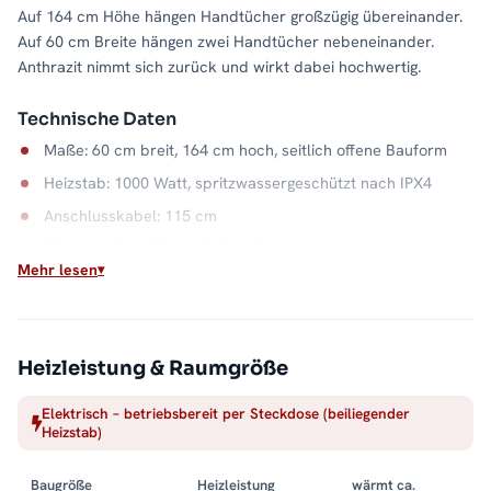
Auf 164 cm Höhe hängen Handtücher großzügig übereinander.
Auf 60 cm Breite hängen zwei Handtücher nebeneinander.
Anthrazit nimmt sich zurück und wirkt dabei hochwertig.
Technische Daten
Maße: 60 cm breit, 164 cm hoch, seitlich offene Bauform
Heizstab: 1000 Watt, spritzwassergeschützt nach IPX4
Anschlusskabel: 115 cm
Material: Stahl, Farbe Anthrazit
Mehr lesen
Wasserkapazität: 8,9 Liter
Wärme auf Abruf
Einschalten, aufheizen, Handtuch auflegen: Der elektrische
Heizleistung & Raumgröße
Betrieb macht die Badwärme unabhängig vom Heizsystem. Die
Elektrisch – betriebsbereit per Steckdose (beiliegender
offene Seite hält dabei jeden Handgriff kurz, und der
Heizstab)
Stahlkorpus in Anthrazit bleibt ein ruhiger Blickfang. Alle
Größen und Ausführungen finden Sie in der Kategorie
Baugröße
Heizleistung
wärmt ca.