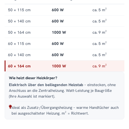
Handtuchheizkörper elektrisch
.
50 × 115 cm
600 W
ca. 5 m²
50 × 140 cm
600 W
ca. 5 m²
50 × 164 cm
1000 W
ca. 9 m²
60 × 115 cm
600 W
ca. 5 m²
60 × 140 cm
600 W
ca. 5 m²
60 × 164 cm
1000 W
ca. 9 m²
Wie heizt dieser Heizkörper?
Elektrisch über den beiliegenden Heizstab
– einstecken, ohne
Anschluss an die Zentralheizung. Watt-Leistung je Baugröße
(Ihre Auswahl ist markiert).
Ideal als Zusatz-/Übergangsheizung – warme Handtücher auch
bei ausgeschalteter Heizung. m² = Richtwert.