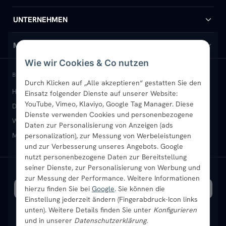
Handtuchheizkörper
Hilfe & Kontakt
UNTERNEHMEN
Design-Heizkörper
Versand & Lieferung
Wir über uns
MEIN KONTO
Wie wir Cookies & Co nutzen
Paneelheizkörper
Rückgabe & Widerruf
Standort & Abholung Jüchen
Anmelden / Mein Konto
BELIEBTE KATEGORIEN
Durch Klicken auf „Alle akzeptieren“ gestatten Sie den
Heizkörper kaufen
Badheizkörper
Handtuchheizkörper
Einsatz folgender Dienste auf unserer Website:
Vertikal-Heizkörper
Garantie & Gewährleistung
B2B-Kunden
Merkliste
YouTube, Vimeo, Klaviyo, Google Tag Manager. Diese
Design-Heizkörper
Paneelheizkörper
Vertikal-Heizkörper
Dienste verwenden Cookies und personenbezogene
Heizkörper-Zubehör
Montageservice vor Ort
Karriere
Newsletter
Wandheizkörper
Wohnraum-Heizkörper
Badheizkörper Schwarz
Daten zur Personalisierung von Anzeigen (ads
Mischbetrieb-Heizkörper
Heizkörper-Zubehör
Aktuelle Angebote
personalization), zur Messung von Werbeleistungen
Sendung verfolgen
Ratgeber
Aktuelle Angebote
und zur Verbesserung unseres Angebots. Google
nutzt personenbezogene Daten zur Bereitstellung
seiner Dienste, zur Personalisierung von Werbung und
Bestpreisgarantie
SICHERE ZAHLUNG
VERSAND MIT
zur Messung der Performance. Weitere Informationen
hierzu finden Sie bei
Google
. Sie können die
Einstellung jederzeit ändern (Fingerabdruck-Icon links
unten). Weitere Details finden Sie unter
Konfigurieren
und in unserer
Datenschutzerklärung
.