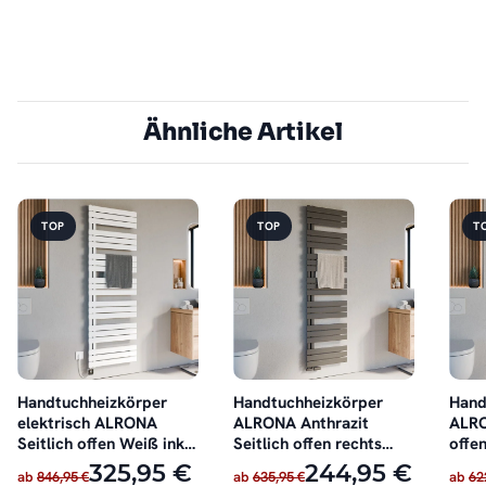
Ähnliche Artikel
TOP
TOP
T
Handtuchheizkörper
Handtuchheizkörper
Hand
elektrisch ALRONA
ALRONA Anthrazit
ALRO
Seitlich offen Weiß inkl.
Seitlich offen rechts
offen
Heizstab
oder links
325,95 €
244,95 €
ab
846,95 €
ab
635,95 €
ab
62