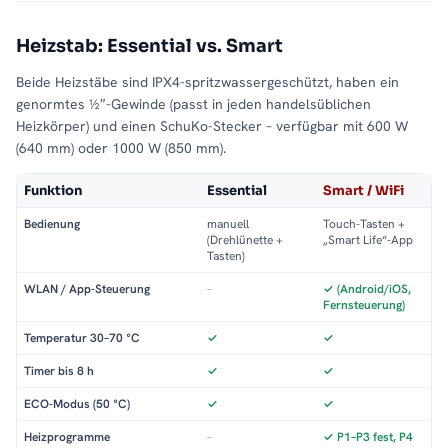
Heizstab: Essential vs. Smart
Beide Heizstäbe sind IPX4-spritzwassergeschützt, haben ein
genormtes ½″-Gewinde (passt in jeden handelsüblichen
Heizkörper) und einen SchuKo-Stecker – verfügbar mit 600 W
(640 mm) oder 1000 W (850 mm).
Funktion
Essential
Smart / WiFi
Bedienung
manuell
Touch-Tasten +
(Drehlünette +
„Smart Life“-App
Tasten)
WLAN / App-Steuerung
–
✓ (Android/iOS,
Fernsteuerung)
Temperatur 30–70 °C
✓
✓
Timer bis 8 h
✓
✓
ECO-Modus (50 °C)
✓
✓
Heizprogramme
–
✓ P1–P3 fest, P4