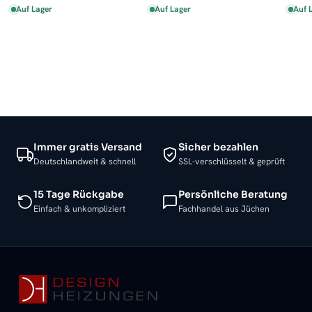
Auf Lager
Auf Lager
Auf 
Immer gratis Versand
Sicher bezahlen
Deutschlandweit & schnell
SSL-verschlüsselt & geprüft
15 Tage Rückgabe
Persönliche Beratung
Einfach & unkompliziert
Fachhandel aus Jüchen