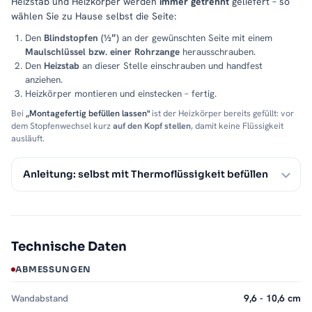
Heizstab und Heizkörper werden
immer getrennt
geliefert – so
wählen Sie zu Hause selbst die Seite:
Den
Blindstopfen (½″)
an der gewünschten Seite mit einem
Maulschlüssel bzw. einer Rohrzange
herausschrauben.
Den
Heizstab
an dieser Stelle einschrauben und handfest
anziehen.
Heizkörper montieren und einstecken – fertig.
Bei
„Montagefertig befüllen lassen"
ist der Heizkörper bereits gefüllt: vor
dem Stopfenwechsel kurz
auf den Kopf stellen
, damit keine Flüssigkeit
ausläuft.
Anleitung: selbst mit Thermoflüssigkeit befüllen
Technische Daten
ABMESSUNGEN
Wandabstand
9,6 - 10,6 cm