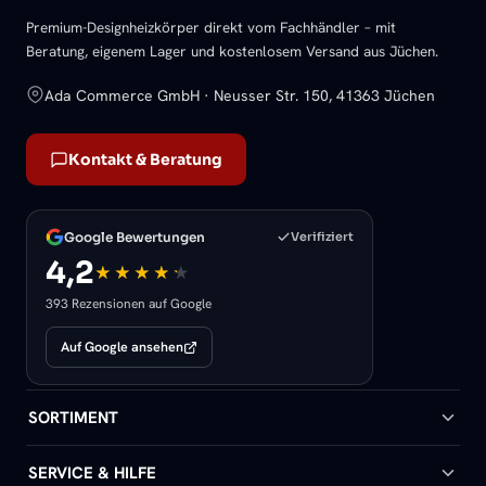
Premium-Designheizkörper direkt vom Fachhändler – mit
Beratung, eigenem Lager und kostenlosem Versand aus Jüchen.
Ada Commerce GmbH · Neusser Str. 150, 41363 Jüchen
Kontakt & Beratung
Google Bewertungen
Verifiziert
4,2
393 Rezensionen auf Google
Auf Google ansehen
SORTIMENT
Badheizkörper
SERVICE & HILFE