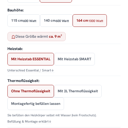
Bauhöhe:
115 cm
140 cm
164 cm
600 Watt
600 Watt
1000 Watt
Diese Größe wärmt
ca. 9 m²
Heizstab:
Mit Heizstab ESSENTIAL
Mit Heizstab SMART
Unterschied Essential / Smart
↓
Thermoflüssigkeit:
Ohne Thermoflüssigkeit
Mit 2L Thermoflüssigkeit
Montagefertig befüllen lassen
Sie befüllen den Heizkörper selbst mit Wasser (kein Frostschutz).
Befüllung & Montage erklärt
↓