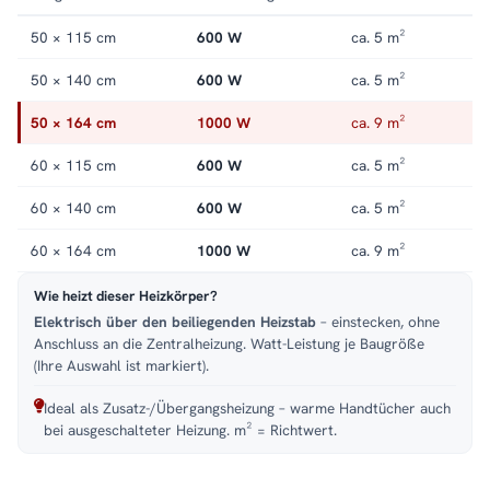
Handtuchheizkörper elektrisch
.
50 × 115 cm
600 W
ca. 5 m²
50 × 140 cm
600 W
ca. 5 m²
50 × 164 cm
1000 W
ca. 9 m²
60 × 115 cm
600 W
ca. 5 m²
60 × 140 cm
600 W
ca. 5 m²
60 × 164 cm
1000 W
ca. 9 m²
Wie heizt dieser Heizkörper?
Elektrisch über den beiliegenden Heizstab
– einstecken, ohne
Anschluss an die Zentralheizung. Watt-Leistung je Baugröße
(Ihre Auswahl ist markiert).
Ideal als Zusatz-/Übergangsheizung – warme Handtücher auch
bei ausgeschalteter Heizung. m² = Richtwert.