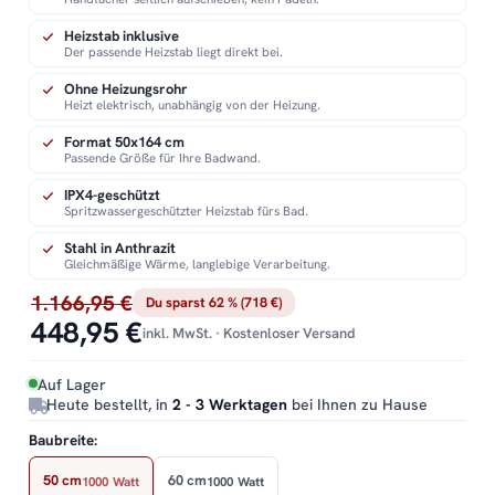
Heizstab inklusive
Der passende Heizstab liegt direkt bei.
Ohne Heizungsrohr
Heizt elektrisch, unabhängig von der Heizung.
Format 50x164 cm
Passende Größe für Ihre Badwand.
IPX4-geschützt
Spritzwassergeschützter Heizstab fürs Bad.
Stahl in Anthrazit
Gleichmäßige Wärme, langlebige Verarbeitung.
1.166,95 €
Du sparst 62 % (718 €)
448,95 €
inkl. MwSt. · Kostenloser Versand
Auf Lager
Heute bestellt, in
2 - 3 Werktagen
bei Ihnen zu Hause
Baubreite:
50 cm
60 cm
1000 Watt
1000 Watt