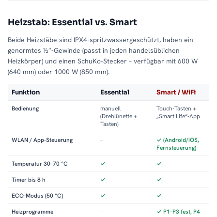
Heizstab: Essential vs. Smart
Beide Heizstäbe sind IPX4-spritzwassergeschützt, haben ein
genormtes ½″-Gewinde (passt in jeden handelsüblichen
Heizkörper) und einen SchuKo-Stecker – verfügbar mit 600 W
(640 mm) oder 1000 W (850 mm).
Funktion
Essential
Smart / WiFi
Bedienung
manuell
Touch-Tasten +
(Drehlünette +
„Smart Life“-App
Tasten)
WLAN / App-Steuerung
–
✓ (Android/iOS,
Fernsteuerung)
Temperatur 30–70 °C
✓
✓
Timer bis 8 h
✓
✓
ECO-Modus (50 °C)
✓
✓
Heizprogramme
–
✓ P1–P3 fest, P4