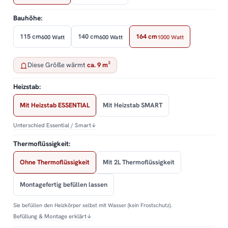
Bauhöhe:
115 cm
140 cm
164 cm
600 Watt
600 Watt
1000 Watt
Diese Größe wärmt
ca. 9 m²
Heizstab:
Mit Heizstab ESSENTIAL
Mit Heizstab SMART
Unterschied Essential / Smart
↓
Thermoflüssigkeit:
Ohne Thermoflüssigkeit
Mit 2L Thermoflüssigkeit
Montagefertig befüllen lassen
Sie befüllen den Heizkörper selbst mit Wasser (kein Frostschutz).
Befüllung & Montage erklärt
↓