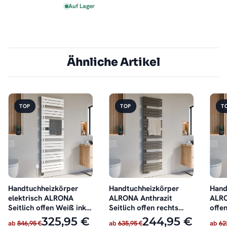
Auf Lager
Ähnliche Artikel
TOP
TOP
T
Handtuchheizkörper
Handtuchheizkörper
Hand
elektrisch ALRONA
ALRONA Anthrazit
ALRO
Seitlich offen Weiß inkl.
Seitlich offen rechts
offen
Heizstab
oder links
325,95 €
244,95 €
ab
846,95 €
ab
635,95 €
ab
62