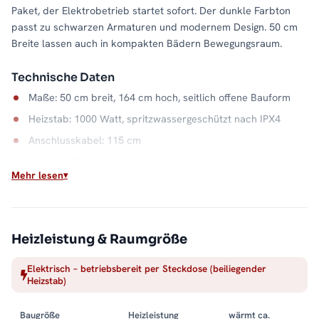
Paket, der Elektrobetrieb startet sofort. Der dunkle Farbton
passt zu schwarzen Armaturen und modernem Design. 50 cm
Breite lassen auch in kompakten Bädern Bewegungsraum.
Technische Daten
Maße: 50 cm breit, 164 cm hoch, seitlich offene Bauform
Heizstab: 1000 Watt, spritzwassergeschützt nach IPX4
Anschlusskabel: 115 cm
Material: Stahl, Farbe Anthrazit
Mehr lesen
Wasserkapazität: 8,0 Liter
Wärme auf Abruf
Einschalten, aufheizen, Handtuch auflegen: Der elektrische
Heizleistung & Raumgröße
Betrieb macht die Badwärme unabhängig vom Heizsystem. Die
Elektrisch – betriebsbereit per Steckdose (beiliegender
offene Seite hält dabei jeden Handgriff kurz, und der
Heizstab)
Stahlkorpus in Anthrazit bleibt ein ruhiger Blickfang. Alle
Größen und Ausführungen finden Sie in der Kategorie
Baugröße
Heizleistung
wärmt ca.