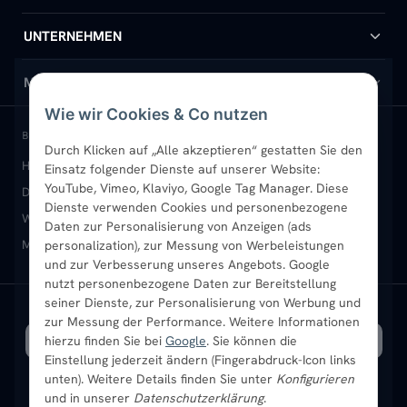
Handtuchheizkörper
Hilfe & Kontakt
UNTERNEHMEN
Design-Heizkörper
Versand & Lieferung
Wir über uns
MEIN KONTO
Wie wir Cookies & Co nutzen
Paneelheizkörper
Rückgabe & Widerruf
Standort & Abholung Jüchen
Anmelden / Mein Konto
BELIEBTE KATEGORIEN
Durch Klicken auf „Alle akzeptieren“ gestatten Sie den
Heizkörper kaufen
Badheizkörper
Handtuchheizkörper
Einsatz folgender Dienste auf unserer Website:
Vertikal-Heizkörper
Garantie & Gewährleistung
B2B-Kunden
Merkliste
YouTube, Vimeo, Klaviyo, Google Tag Manager. Diese
Design-Heizkörper
Paneelheizkörper
Vertikal-Heizkörper
Dienste verwenden Cookies und personenbezogene
Heizkörper-Zubehör
Montageservice vor Ort
Karriere
Newsletter
Wandheizkörper
Wohnraum-Heizkörper
Badheizkörper Schwarz
Daten zur Personalisierung von Anzeigen (ads
Mischbetrieb-Heizkörper
Heizkörper-Zubehör
Aktuelle Angebote
personalization), zur Messung von Werbeleistungen
Sendung verfolgen
Ratgeber
Aktuelle Angebote
und zur Verbesserung unseres Angebots. Google
nutzt personenbezogene Daten zur Bereitstellung
seiner Dienste, zur Personalisierung von Werbung und
Bestpreisgarantie
SICHERE ZAHLUNG
VERSAND MIT
zur Messung der Performance. Weitere Informationen
hierzu finden Sie bei
Google
. Sie können die
Einstellung jederzeit ändern (Fingerabdruck-Icon links
unten). Weitere Details finden Sie unter
Konfigurieren
und in unserer
Datenschutzerklärung
.