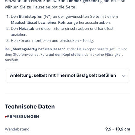
Heizstab und Heizkörper werden
immer getrennt
geliefert – so
wählen Sie zu Hause selbst die Seite:
Den
Blindstopfen (½″)
an der gewünschten Seite mit einem
Maulschlüssel bzw. einer Rohrzange
herausschrauben.
Den
Heizstab
an dieser Stelle einschrauben und handfest
anziehen.
Heizkörper montieren und einstecken – fertig.
Bei
„Montagefertig befüllen lassen"
ist der Heizkörper bereits gefüllt: vor
dem Stopfenwechsel kurz
auf den Kopf stellen
, damit keine Flüssigkeit
ausläuft.
Anleitung: selbst mit Thermoflüssigkeit befüllen
Technische Daten
ABMESSUNGEN
Wandabstand
9,6 - 10,6 cm