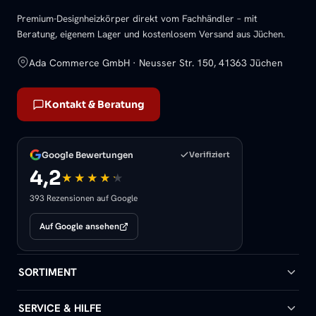
Premium-Designheizkörper direkt vom Fachhändler – mit
Beratung, eigenem Lager und kostenlosem Versand aus Jüchen.
Ada Commerce GmbH · Neusser Str. 150, 41363 Jüchen
Kontakt & Beratung
Google Bewertungen
Verifiziert
4,2
393 Rezensionen auf Google
Auf Google ansehen
SORTIMENT
Badheizkörper
SERVICE & HILFE