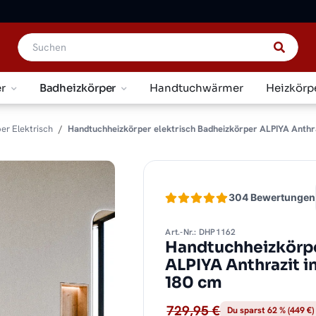
r
Badheizkörper
Handtuchwärmer
Heizkörp
er Elektrisch
Handtuchheizkörper elektrisch Badheizkörper ALPIYA Anthraz
304 Bewertungen
Art.-Nr.: DHP1162
Handtuchheizkörpe
ALPIYA Anthrazit 
180 cm
729,95 €
Du sparst 62 % (449 €)