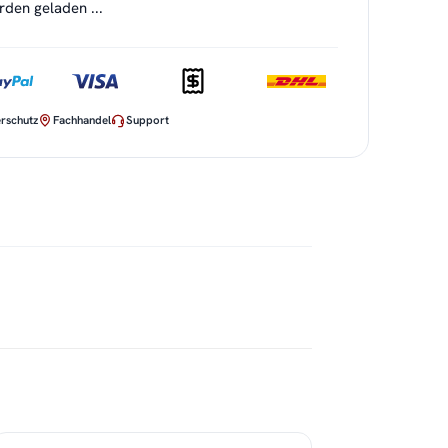
en geladen ...
rschutz
Fachhandel
Support