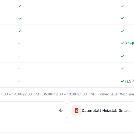
✓
✓
✓
✓
✓
✓
–
✓ P1–P3
–
✓
–
✓
–
✓ (±5 
11:00 + 19:00–22:00 · P3 = 06:00–12:00 + 18:00–21:00 · P4 = individueller Woche
Datenblatt Heizstab Smart