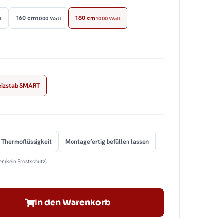
160 cm
180 cm
t
1000 Watt
1000 Watt
eizstab SMART
 Thermoflüssigkeit
Montagefertig befüllen lassen
r (kein Frostschutz).
In den Warenkorb