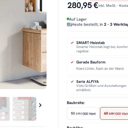
280,95 €
inkl. MwSt. · Kos
Auf Lager
Heute bestellt, in
2 - 3 Werkta
SMART-Heizstab
Smarter Heizstab liegt bei, komfor
regelbar.
Gerade Bauform
Klare Linien, flach an der Wand.
Serie ALPIYA
Viele Größen und Ausstattungen
erhältlich.
Baubreite:
50 cm
60 cm
1000 Watt
1000 Wat
Bauhöhe: