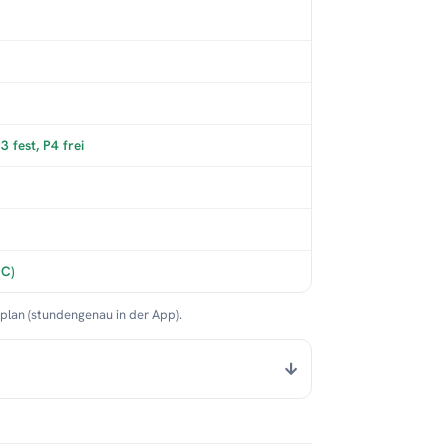
 fest, P4 frei
°C)
nplan (stundengenau in der App).