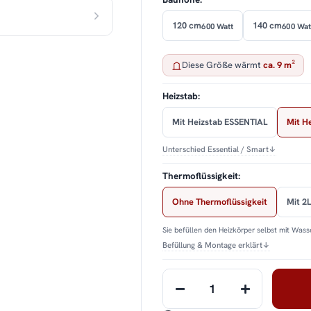
120 cm
140 cm
600 Watt
600 Wat
Diese Größe wärmt
ca. 9 m²
Heizstab:
Mit Heizstab ESSENTIAL
Mit H
Unterschied Essential / Smart
↓
Thermoflüssigkeit:
Ohne Thermoflüssigkeit
Mit 2L
Sie befüllen den Heizkörper selbst mit Wasse
Befüllung & Montage erklärt
↓
Loading...