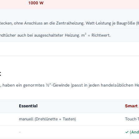
1000 W
tecken, ohne Anschluss an die Zentralheizung. Watt-Leistung je Baugröße (I
dtücher auch bei ausgeschalteter Heizung. m² = Richtwert.
t
t, haben ein genormtes ½″-Gewinde (passt in jeden handelsüblichen H
Essential
Smart 
manuell (Drehlünette + Tasten)
Touch-T
–
✓ (And