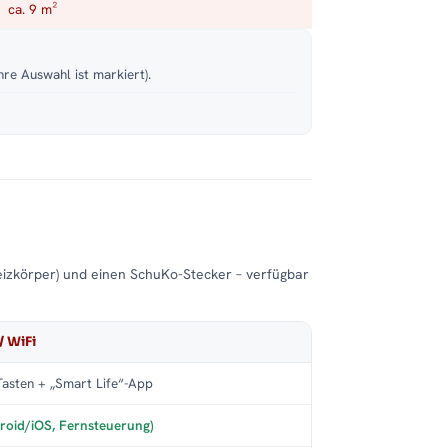
ca. 9 m²
hre Auswahl ist markiert).
eizkörper) und einen SchuKo-Stecker – verfügbar
/ WiFi
asten + „Smart Life“-App
roid/iOS, Fernsteuerung)