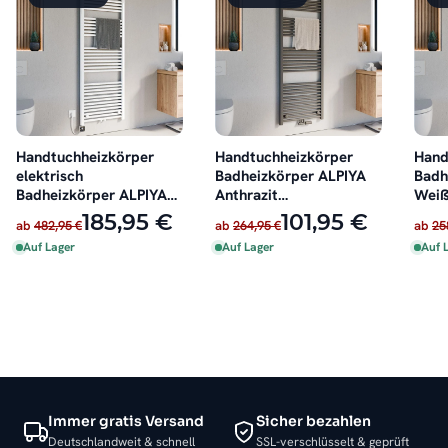
Handtuchheizkörper
Handtuchheizkörper
Hand
elektrisch
Badheizkörper ALPIYA
Badh
Badheizkörper ALPIYA
Anthrazit
Weiß
Weiß inkl. Heizstab
Mittelanschluss
185,95 €
101,95 €
ab
482,95 €
ab
264,95 €
ab
25
Auf Lager
Auf Lager
Auf 
Immer gratis Versand
Sicher bezahlen
Deutschlandweit & schnell
SSL-verschlüsselt & geprüft