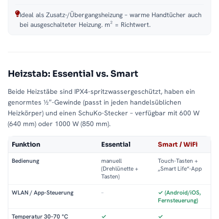
Ideal als Zusatz-/Übergangsheizung – warme Handtücher auch
bei ausgeschalteter Heizung. m² = Richtwert.
Heizstab: Essential vs. Smart
Beide Heizstäbe sind IPX4-spritzwassergeschützt, haben ein
genormtes ½″-Gewinde (passt in jeden handelsüblichen
Heizkörper) und einen SchuKo-Stecker – verfügbar mit 600 W
(640 mm) oder 1000 W (850 mm).
Funktion
Essential
Smart / WiFi
Bedienung
manuell
Touch-Tasten +
(Drehlünette +
„Smart Life“-App
Tasten)
WLAN / App-Steuerung
–
✓ (Android/iOS,
Fernsteuerung)
Temperatur 30–70 °C
✓
✓