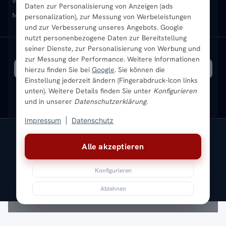
Heizkörper-Zubehör
Montageservice vor Ort
Karriere
Newsletter
Wandheizkörper
Wohnraum-Heizkörper
Badheizkörper Schwarz
Daten zur Personalisierung von Anzeigen (ads
Mischbetrieb-Heizkörper
Heizkörper-Zubehör
Aktuelle Angebote
personalization), zur Messung von Werbeleistungen
Sendung verfolgen
Ratgeber
Aktuelle Angebote
und zur Verbesserung unseres Angebots. Google
nutzt personenbezogene Daten zur Bereitstellung
seiner Dienste, zur Personalisierung von Werbung und
Bestpreisgarantie
SICHERE ZAHLUNG
VERSAND MIT
zur Messung der Performance. Weitere Informationen
hierzu finden Sie bei
Google
. Sie können die
Einstellung jederzeit ändern (Fingerabdruck-Icon links
unten). Weitere Details finden Sie unter
Konfigurieren
und in unserer
Datenschutzerklärung
.
Impressum
|
Datenschutz
Vertrag widerrufen
Alle akzeptieren
© 2026 Ada Commerce GmbH
* Alle Preise inkl. gesetzlicher USt. |
Kostenloser Versand
Konfigurieren
Impressum
Datenschutz
AGB
Widerrufsbelehrung
Versandkosten
Batteriegesetz
Sitemap
Ablehnen