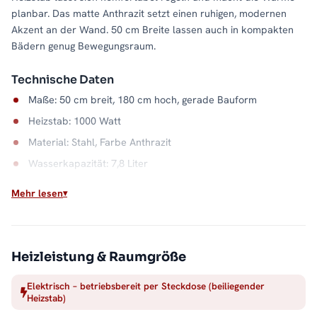
planbar. Das matte Anthrazit setzt einen ruhigen, modernen
Akzent an der Wand. 50 cm Breite lassen auch in kompakten
Bädern genug Bewegungsraum.
Technische Daten
Maße: 50 cm breit, 180 cm hoch, gerade Bauform
Heizstab: 1000 Watt
Material: Stahl, Farbe Anthrazit
Wasserkapazität: 7,8 Liter
Mehr lesen
Unabhängig von der Heizsaison
Ob Sommer oder Übergangszeit: Dieser elektrische
Badheizkörper wärmt, sobald Sie ihn brauchen. Sein
Stahlkorpus in Anthrazit gibt die Wärme gleichmäßig ab und
Heizleistung & Raumgröße
trocknet Handtücher zuverlässig. Alle Größen und
Ausführungen der Serie finden Sie in der Kategorie
Elektrisch – betriebsbereit per Steckdose (beiliegender
Heizstab)
Handtuchheizkörper elektrisch
.