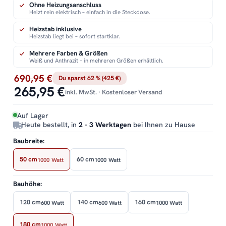
Ohne Heizungsanschluss
Heizt rein elektrisch – einfach in die Steckdose.
Heizstab inklusive
Heizstab liegt bei – sofort startklar.
Mehrere Farben & Größen
Weiß und Anthrazit – in mehreren Größen erhältlich.
690,95 €
Du sparst 62 % (425 €)
265,95 €
inkl. MwSt. · Kostenloser Versand
Auf Lager
Heute bestellt, in
2 - 3 Werktagen
bei Ihnen zu Hause
Baubreite:
50 cm
60 cm
1000 Watt
1000 Watt
Bauhöhe:
120 cm
140 cm
160 cm
600 Watt
600 Watt
1000 Watt
180 cm
1000 Watt