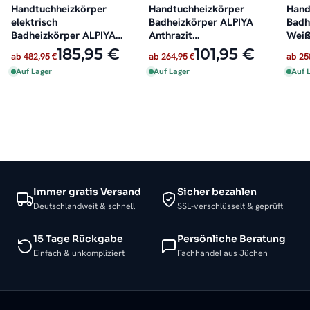
Handtuchheizkörper
Handtuchheizkörper
Hand
elektrisch
Badheizkörper ALPIYA
Badh
Badheizkörper ALPIYA
Anthrazit
Weiß
Weiß inkl. Heizstab
Mittelanschluss
185,95 €
101,95 €
ab
482,95 €
ab
264,95 €
ab
25
Auf Lager
Auf Lager
Auf 
Immer gratis Versand
Sicher bezahlen
Deutschlandweit & schnell
SSL-verschlüsselt & geprüft
15 Tage Rückgabe
Persönliche Beratung
Einfach & unkompliziert
Fachhandel aus Jüchen