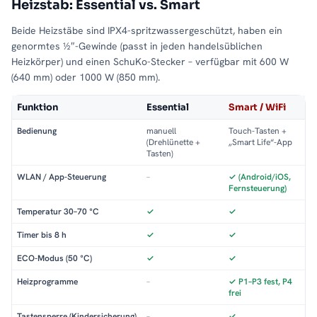
Heizstab: Essential vs. Smart
Beide Heizstäbe sind IPX4-spritzwassergeschützt, haben ein
genormtes ½″-Gewinde (passt in jeden handelsüblichen
Heizkörper) und einen SchuKo-Stecker – verfügbar mit 600 W
(640 mm) oder 1000 W (850 mm).
Funktion
Essential
Smart / WiFi
Bedienung
manuell
Touch-Tasten +
(Drehlünette +
„Smart Life“-App
Tasten)
WLAN / App-Steuerung
–
✓ (Android/iOS,
Fernsteuerung)
Temperatur 30–70 °C
✓
✓
Timer bis 8 h
✓
✓
ECO-Modus (50 °C)
✓
✓
Heizprogramme
–
✓ P1–P3 fest, P4
frei
Tastensperre (Kindersicherung)
–
✓