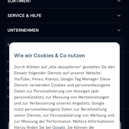
SORTIMENT
Badheizkörper
SERVICE & HILFE
Handtuchheizkörper
Hilfe & Kontakt
UNTERNEHMEN
Design-Heizkörper
Versand & Lieferung
Wir über uns
MEIN KONTO
Wie wir Cookies & Co nutzen
Paneelheizkörper
Rückgabe & Widerruf
Standort & Abholung Jüchen
Anmelden / Mein Konto
BELIEBTE KATEGORIEN
Durch Klicken auf „Alle akzeptieren“ gestatten Sie den
Heizkörper kaufen
Badheizkörper
Handtuchheizkörper
Einsatz folgender Dienste auf unserer Website:
Vertikal-Heizkörper
Garantie & Gewährleistung
B2B-Kunden
Merkliste
YouTube, Vimeo, Klaviyo, Google Tag Manager. Diese
Design-Heizkörper
Paneelheizkörper
Vertikal-Heizkörper
Dienste verwenden Cookies und personenbezogene
Heizkörper-Zubehör
Montageservice vor Ort
Karriere
Newsletter
Wandheizkörper
Wohnraum-Heizkörper
Badheizkörper Schwarz
Daten zur Personalisierung von Anzeigen (ads
Mischbetrieb-Heizkörper
Heizkörper-Zubehör
Aktuelle Angebote
personalization), zur Messung von Werbeleistungen
Sendung verfolgen
Ratgeber
Aktuelle Angebote
und zur Verbesserung unseres Angebots. Google
nutzt personenbezogene Daten zur Bereitstellung
seiner Dienste, zur Personalisierung von Werbung und
Bestpreisgarantie
SICHERE ZAHLUNG
VERSAND MIT
zur Messung der Performance. Weitere Informationen
hierzu finden Sie bei
Google
. Sie können die