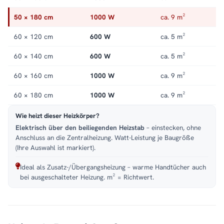
Passende Modelle:
auch als Modell für den Warmwasserbetrieb
50 × 180 cm
1000 W
ca. 9 m²
verfügbar
.
Service:
Kundenservice
,
Montageservice
.
60 × 120 cm
600 W
ca. 5 m²
60 × 140 cm
600 W
ca. 5 m²
60 × 160 cm
1000 W
ca. 9 m²
60 × 180 cm
1000 W
ca. 9 m²
Wie heizt dieser Heizkörper?
Elektrisch über den beiliegenden Heizstab
– einstecken, ohne
Anschluss an die Zentralheizung. Watt-Leistung je Baugröße
(Ihre Auswahl ist markiert).
Ideal als Zusatz-/Übergangsheizung – warme Handtücher auch
bei ausgeschalteter Heizung. m² = Richtwert.