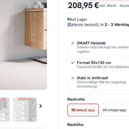
208,95 €
inkl. MwSt. · Kos
Auf Lager
Heute bestellt, in
2 - 3 Werkta
SMART-Heizstab
Smarter Heizstab liegt bei, komfor
regelbar.
Format 50x120 cm
Passende Größe für Ihre Badwan
Stahl in Anthrazit
Gleichmäßige Wärme, langlebige
Verarbeitung.
Baubreite:
50 cm
60 cm
600 Watt
600 Watt
Bauhöhe: