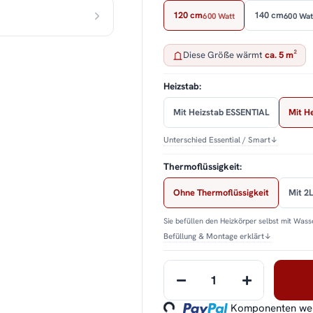
120 cm
140 cm
600 Watt
600 Wat
Diese Größe wärmt
ca. 5 m²
Heizstab:
Mit Heizstab ESSENTIAL
Mit H
Unterschied Essential / Smart
↓
Thermoflüssigkeit:
Ohne Thermoflüssigkeit
Mit 2L
Sie befüllen den Heizkörper selbst mit Wasse
Befüllung & Montage erklärt
↓
Loading...
Komponenten werd