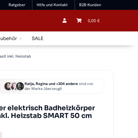
Ratgeber
Hilfe und Kontakt
B2B-Kunden
0,00 €
Zubehör
SALE
it inkl. Heizstab
Katja, Regina und +304 andere
sind von
der Marke überzeugt!
r elektrisch Badheizkörper
inkl. Heizstab SMART 50 cm