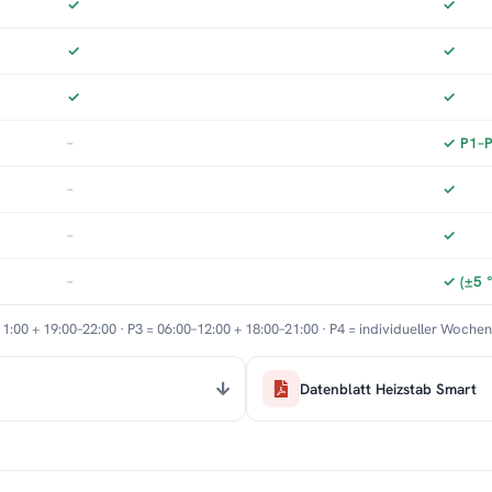
✓
✓
✓
✓
✓
✓
–
✓ P1–P3
–
✓
–
✓
–
✓ (±5 
11:00 + 19:00–22:00 · P3 = 06:00–12:00 + 18:00–21:00 · P4 = individueller Woche
Datenblatt Heizstab Smart