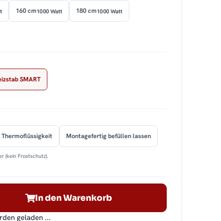
160 cm
180 cm
t
1000 Watt
1000 Watt
eizstab SMART
 Thermoflüssigkeit
Montagefertig befüllen lassen
r (kein Frostschutz).
In den Warenkorb
en geladen ...