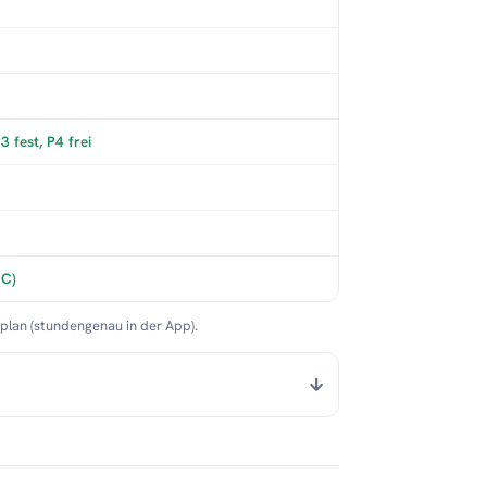
 fest, P4 frei
°C)
nplan (stundengenau in der App).