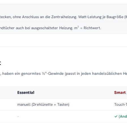
tecken, ohne Anschluss an die Zentralheizung. Watt-Leistung je Baugröße (I
dtücher auch bei ausgeschalteter Heizung. m² = Richtwert.
t
t, haben ein genormtes ½″-Gewinde (passt in jeden handelsüblichen H
Essential
Smart 
manuell (Drehlünette + Tasten)
Touch-T
–
✓ (And