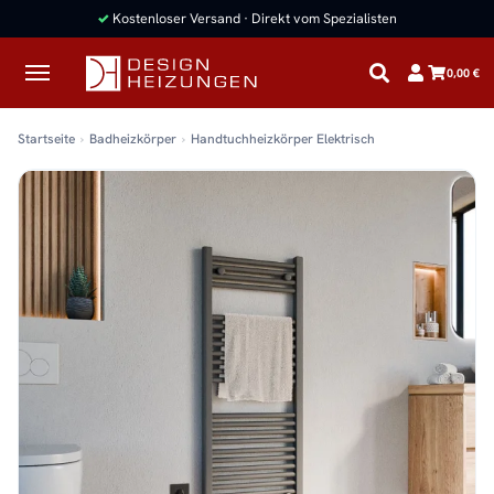
✓
Kostenloser Versand · Direkt vom Spezialisten
0,00 €
Startseite
Badheizkörper
Handtuchheizkörper Elektrisch