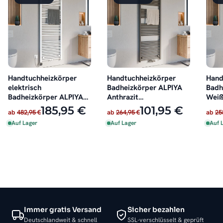
Handtuchheizkörper
Handtuchheizkörper
Hand
elektrisch
Badheizkörper ALPIYA
Badh
Badheizkörper ALPIYA
Anthrazit
Weiß
Weiß inkl. Heizstab
Mittelanschluss
185,95 €
101,95 €
ab
482,95 €
ab
264,95 €
ab
25
Auf Lager
Auf Lager
Auf 
Immer gratis Versand
Sicher bezahlen
Deutschlandweit & schnell
SSL-verschlüsselt & geprüft