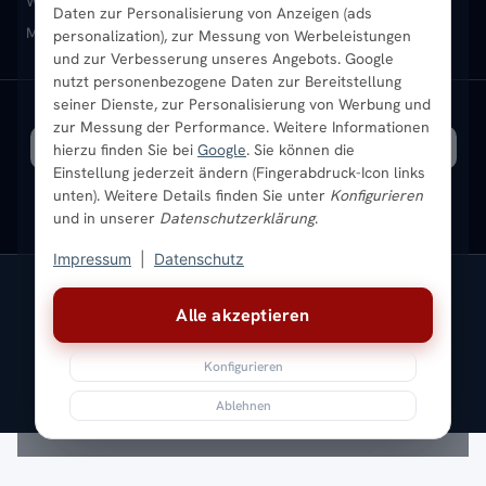
Heizkörper-Zubehör
Montageservice vor Ort
Karriere
Newsletter
Wandheizkörper
Wohnraum-Heizkörper
Badheizkörper Schwarz
Daten zur Personalisierung von Anzeigen (ads
Mischbetrieb-Heizkörper
Heizkörper-Zubehör
Aktuelle Angebote
personalization), zur Messung von Werbeleistungen
Sendung verfolgen
Ratgeber
Aktuelle Angebote
und zur Verbesserung unseres Angebots. Google
nutzt personenbezogene Daten zur Bereitstellung
seiner Dienste, zur Personalisierung von Werbung und
Bestpreisgarantie
SICHERE ZAHLUNG
VERSAND MIT
zur Messung der Performance. Weitere Informationen
hierzu finden Sie bei
Google
. Sie können die
Einstellung jederzeit ändern (Fingerabdruck-Icon links
unten). Weitere Details finden Sie unter
Konfigurieren
und in unserer
Datenschutzerklärung
.
Impressum
|
Datenschutz
Vertrag widerrufen
Alle akzeptieren
© 2026 Ada Commerce GmbH
* Alle Preise inkl. gesetzlicher USt. |
Kostenloser Versand
Konfigurieren
Impressum
Datenschutz
AGB
Widerrufsbelehrung
Versandkosten
Batteriegesetz
Sitemap
Ablehnen