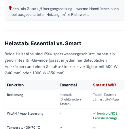
Ideal als Zusatz-/Übergangsheizung – warme Handtücher auch
bei ausgeschalteter Heizung. m² = Richtwert.
Heizstab: Essential vs. Smart
Beide Heizstäbe sind IPX4-spritzwassergeschützt, haben ein
genormtes ½″-Gewinde (passt in jeden handelsüblichen
Heizkörper) und einen SchuKo-Stecker – verfügbar mit 600 W
(640 mm) oder 1000 W (850 mm).
Funktion
Essential
Smart / WiFi
Bedienung
manuell
Touch-Tasten +
(Drehlünette +
„Smart Life“-App
Tasten)
WLAN / App-Steuerung
–
✓ (Android/iOS,
Fernsteuerung)
Temperatur 30–70 °C
✓
✓