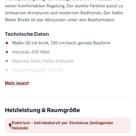
seiner komfortablen Regelung. Der dunkle Farbton passt zu
schwarzen Armaturen und modernen Badtrends. Der halbe
Meter Breite ist der Allrounder unter den Badformaten.
Technische Daten
Maße: 50 cm breit, 120 cm hoch, gerade Bauform
Heizstab: 600 Watt
Material: Stahl, Farbe Anthrazit
Wasserkapazität: 5,3 Liter
Mehr lesen
Unabhängig von der Heizsaison
Ob Sommer oder Übergangszeit: Dieser elektrische
Badheizkörper wärmt, sobald Sie ihn brauchen. Sein
Stahlkorpus in Anthrazit gibt die Wärme gleichmäßig ab und
Heizleistung & Raumgröße
trocknet Handtücher zuverlässig. Alle Größen und
Ausführungen der Serie finden Sie in der Kategorie
Elektrisch – betriebsbereit per Steckdose (beiliegender
Heizstab)
Handtuchheizkörper elektrisch
.