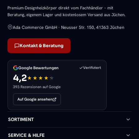
Premium-Designheizkörper direkt vom Fachhändler – mit
Beratung, eigenem Lager und kostenlosem Versand aus Jüchen.
Ada Commerce GmbH · Neusser Str. 150, 41363 Jüchen
Kontakt & Beratung
Google Bewertungen
Verifiziert
4,2
393 Rezensionen auf Google
Auf Google ansehen
SORTIMENT
Badheizkörper
SERVICE & HILFE