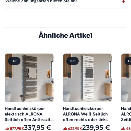
Welche Zahlungsarten bieten Sie an?
Ähnliche Artikel
TOP
TOP
T
Handtuchheizkörper
Handtuchheizkörper
Hand
elektrisch ALRONA
ALRONA Weiß Seitlich
ALRO
Seitlich offen Anthrazit
offen rechts oder links
Seitl
inkl. Heizstab
oder 
337,95 €
239,95 €
ab
877,95 €
ab
622,95 €
ab
63