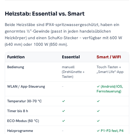
Heizstab: Essential vs. Smart
Beide Heizstäbe sind IPX4-spritzwassergeschützt, haben ein
genormtes ½″-Gewinde (passt in jeden handelsüblichen
Heizkörper) und einen SchuKo-Stecker – verfügbar mit 600 W
(640 mm) oder 1000 W (850 mm).
Funktion
Essential
Smart / WiFi
Bedienung
manuell
Touch-Tasten +
(Drehlünette +
„Smart Life“-App
Tasten)
WLAN / App-Steuerung
–
✓ (Android/iOS,
Fernsteuerung)
Temperatur 30–70 °C
✓
✓
Timer bis 8 h
✓
✓
ECO-Modus (50 °C)
✓
✓
Heizprogramme
–
✓ P1–P3 fest, P4