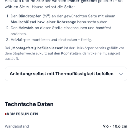
Heizstab und Heizkörper werden
immer getrennt
geliefert – so
wählen Sie zu Hause selbst die Seite:
Den
Blindstopfen (½″)
an der gewünschten Seite mit einem
Maulschlüssel bzw. einer Rohrzange
herausschrauben.
Den
Heizstab
an dieser Stelle einschrauben und handfest
anziehen.
Heizkörper montieren und einstecken – fertig.
Bei
„Montagefertig befüllen lassen"
ist der Heizkörper bereits gefüllt: vor
dem Stopfenwechsel kurz
auf den Kopf stellen
, damit keine Flüssigkeit
ausläuft.
Anleitung: selbst mit Thermoflüssigkeit befüllen
Technische Daten
ABMESSUNGEN
Wandabstand
9,6 - 10,6 cm