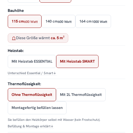
Bauhöhe
115 cm
140 cm
164 cm
600 Watt
600 Watt
1000 Watt
Diese Größe wärmt
ca. 5 m²
Heizstab:
Mit Heizstab ESSENTIAL
Mit Heizstab SMART
Unterschied Essential / Smart
↓
Thermoflüssigkeit:
Ohne Thermoflüssigkeit
Mit 2L Thermoflüssigkeit
Montagefertig befüllen lassen
Sie befüllen den Heizkörper selbst mit Wasser (kein Frostschutz).
Befüllung & Montage erklärt
↓