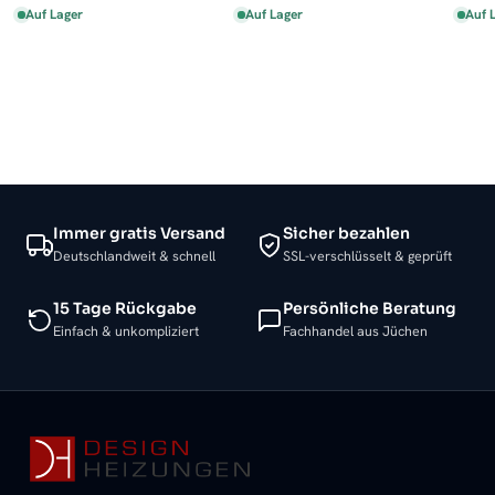
Auf Lager
Auf Lager
Auf 
Immer gratis Versand
Sicher bezahlen
Deutschlandweit & schnell
SSL-verschlüsselt & geprüft
15 Tage Rückgabe
Persönliche Beratung
Einfach & unkompliziert
Fachhandel aus Jüchen