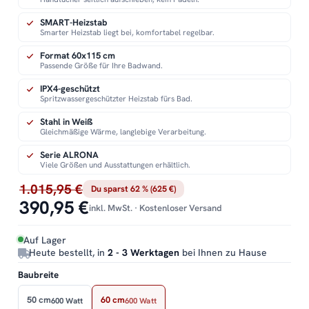
SMART-Heizstab
Smarter Heizstab liegt bei, komfortabel regelbar.
Format 60x115 cm
Passende Größe für Ihre Badwand.
IPX4-geschützt
Spritzwassergeschützter Heizstab fürs Bad.
Stahl in Weiß
Gleichmäßige Wärme, langlebige Verarbeitung.
Serie ALRONA
Viele Größen und Ausstattungen erhältlich.
1.015,95 €
Du sparst 62 % (625 €)
390,95 €
inkl. MwSt. · Kostenloser Versand
Auf Lager
Heute bestellt, in
2 - 3 Werktagen
bei Ihnen zu Hause
Baubreite
50 cm
60 cm
600 Watt
600 Watt