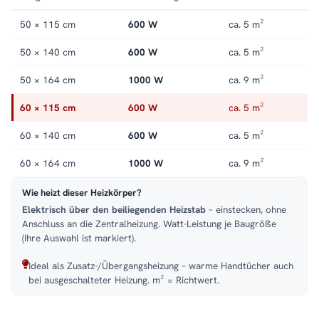
offene Front. Alle Größen und Ausführungen finden Sie in der
Kategorie
Handtuchheizkörper elektrisch
.
50 × 115 cm
600 W
ca. 5 m²
50 × 140 cm
600 W
ca. 5 m²
50 × 164 cm
1000 W
ca. 9 m²
60 × 115 cm
600 W
ca. 5 m²
60 × 140 cm
600 W
ca. 5 m²
60 × 164 cm
1000 W
ca. 9 m²
Wie heizt dieser Heizkörper?
Elektrisch über den beiliegenden Heizstab
– einstecken, ohne
Anschluss an die Zentralheizung. Watt-Leistung je Baugröße
(Ihre Auswahl ist markiert).
Ideal als Zusatz-/Übergangsheizung – warme Handtücher auch
bei ausgeschalteter Heizung. m² = Richtwert.