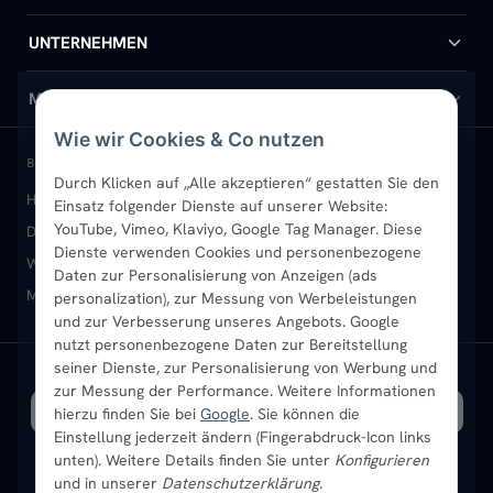
Handtuchheizkörper
Hilfe & Kontakt
UNTERNEHMEN
Design-Heizkörper
Versand & Lieferung
Wir über uns
MEIN KONTO
Wie wir Cookies & Co nutzen
Paneelheizkörper
Rückgabe & Widerruf
Standort & Abholung Jüchen
Anmelden / Mein Konto
BELIEBTE KATEGORIEN
Durch Klicken auf „Alle akzeptieren“ gestatten Sie den
Heizkörper kaufen
Badheizkörper
Handtuchheizkörper
Einsatz folgender Dienste auf unserer Website:
Vertikal-Heizkörper
Garantie & Gewährleistung
B2B-Kunden
Merkliste
YouTube, Vimeo, Klaviyo, Google Tag Manager. Diese
Design-Heizkörper
Paneelheizkörper
Vertikal-Heizkörper
Dienste verwenden Cookies und personenbezogene
Heizkörper-Zubehör
Montageservice vor Ort
Karriere
Newsletter
Wandheizkörper
Wohnraum-Heizkörper
Badheizkörper Schwarz
Daten zur Personalisierung von Anzeigen (ads
Mischbetrieb-Heizkörper
Heizkörper-Zubehör
Aktuelle Angebote
personalization), zur Messung von Werbeleistungen
Sendung verfolgen
Ratgeber
Aktuelle Angebote
und zur Verbesserung unseres Angebots. Google
nutzt personenbezogene Daten zur Bereitstellung
seiner Dienste, zur Personalisierung von Werbung und
Bestpreisgarantie
SICHERE ZAHLUNG
VERSAND MIT
zur Messung der Performance. Weitere Informationen
hierzu finden Sie bei
Google
. Sie können die
Einstellung jederzeit ändern (Fingerabdruck-Icon links
unten). Weitere Details finden Sie unter
Konfigurieren
und in unserer
Datenschutzerklärung
.