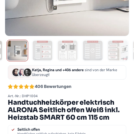
Katja, Regina und +406 andere
sind von der Marke
überzeugt!
406 Bewertungen
Art.-Nr.: DHP1004
Handtuchheizkörper elektrisch
ALRONA Seitlich offen Weiß inkl.
Heizstab SMART 60 cm 115 cm
Seitlich offen
Handtücher seitlich aufschieben, kein Fädeln.