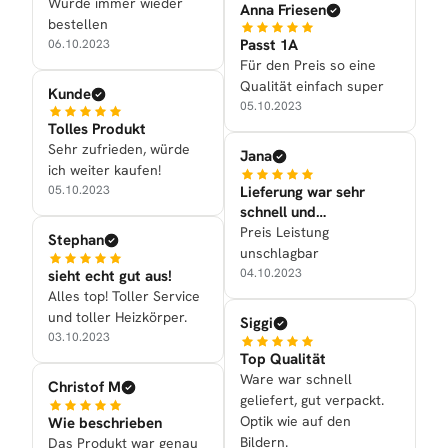
Würde immer wieder
Anna Friesen
bestellen
Passt 1A
06.10.2023
Für den Preis so eine
Qualität einfach super
Kunde
05.10.2023
Tolles Produkt
Sehr zufrieden, würde
Jana
ich weiter kaufen!
Lieferung war sehr
05.10.2023
schnell und
Verarbeitung war gut
Preis Leistung
Stephan
unschlagbar
04.10.2023
sieht echt gut aus!
Alles top! Toller Service
und toller Heizkörper.
Siggi
03.10.2023
Top Qualität
Ware war schnell
Christof M
geliefert, gut verpackt.
Optik wie auf den
Wie beschrieben
Bildern.
Das Produkt war genau