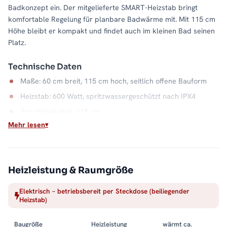
Badkonzept ein. Der mitgelieferte SMART-Heizstab bringt
komfortable Regelung für planbare Badwärme mit. Mit 115 cm
Höhe bleibt er kompakt und findet auch im kleinen Bad seinen
Platz.
Technische Daten
Maße: 60 cm breit, 115 cm hoch, seitlich offene Bauform
Heizstab: 600 Watt, spritzwassergeschützt nach IPX4
Anschlusskabel: 115 cm
Mehr lesen
Material: Stahl, Farbe Weiß
Wasserkapazität: 6,0 Liter
Unabhängig von der Heizsaison
Heizleistung & Raumgröße
Weil der ALRONA elektrisch arbeitet, gibt es warme
Elektrisch – betriebsbereit per Steckdose (beiliegender
Handtücher auch, wenn die Zentralheizung ruht: im Sommer, in
Heizstab)
der Übergangszeit oder im Gäste-WC ohne Heizungsanschluss.
Der Stahlkorpus verteilt die Wärme gleichmäßig über die
Baugröße
Heizleistung
wärmt ca.