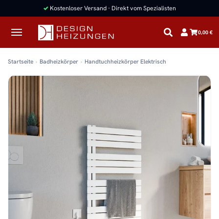
✓
Kostenloser Versand · Direkt vom Spezialisten
0,00 €
Startseite
Badheizkörper
Handtuchheizkörper Elektrisch