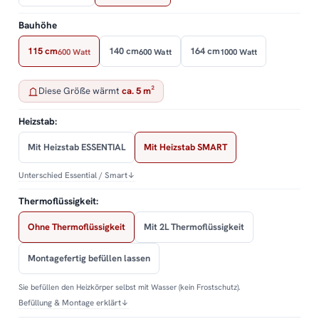
Bauhöhe
115 cm
140 cm
164 cm
600 Watt
600 Watt
1000 Watt
Diese Größe wärmt
ca. 5 m²
Heizstab:
Mit Heizstab ESSENTIAL
Mit Heizstab SMART
Unterschied Essential / Smart
↓
Thermoflüssigkeit:
Ohne Thermoflüssigkeit
Mit 2L Thermoflüssigkeit
Montagefertig befüllen lassen
Sie befüllen den Heizkörper selbst mit Wasser (kein Frostschutz).
Befüllung & Montage erklärt
↓