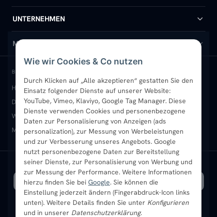
Handtuchheizkörper
Hilfe & Kontakt
UNTERNEHMEN
Design-Heizkörper
Versand & Lieferung
Wir über uns
MEIN KONTO
Wie wir Cookies & Co nutzen
Paneelheizkörper
Rückgabe & Widerruf
Standort & Abholung Jüchen
Anmelden / Mein Konto
BELIEBTE KATEGORIEN
Durch Klicken auf „Alle akzeptieren“ gestatten Sie den
Heizkörper kaufen
Badheizkörper
Handtuchheizkörper
Einsatz folgender Dienste auf unserer Website:
Vertikal-Heizkörper
Garantie & Gewährleistung
B2B-Kunden
Merkliste
YouTube, Vimeo, Klaviyo, Google Tag Manager. Diese
Design-Heizkörper
Paneelheizkörper
Vertikal-Heizkörper
Dienste verwenden Cookies und personenbezogene
Heizkörper-Zubehör
Montageservice vor Ort
Karriere
Newsletter
Wandheizkörper
Wohnraum-Heizkörper
Badheizkörper Schwarz
Daten zur Personalisierung von Anzeigen (ads
Mischbetrieb-Heizkörper
Heizkörper-Zubehör
Aktuelle Angebote
personalization), zur Messung von Werbeleistungen
Sendung verfolgen
Ratgeber
Aktuelle Angebote
und zur Verbesserung unseres Angebots. Google
nutzt personenbezogene Daten zur Bereitstellung
seiner Dienste, zur Personalisierung von Werbung und
Bestpreisgarantie
SICHERE ZAHLUNG
VERSAND MIT
zur Messung der Performance. Weitere Informationen
hierzu finden Sie bei
Google
. Sie können die
Einstellung jederzeit ändern (Fingerabdruck-Icon links
unten). Weitere Details finden Sie unter
Konfigurieren
und in unserer
Datenschutzerklärung
.