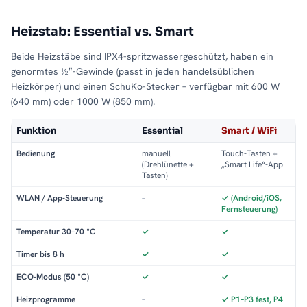
Heizstab: Essential vs. Smart
Beide Heizstäbe sind IPX4-spritzwassergeschützt, haben ein
genormtes ½″-Gewinde (passt in jeden handelsüblichen
Heizkörper) und einen SchuKo-Stecker – verfügbar mit 600 W
(640 mm) oder 1000 W (850 mm).
Funktion
Essential
Smart / WiFi
Bedienung
manuell
Touch-Tasten +
(Drehlünette +
„Smart Life“-App
Tasten)
WLAN / App-Steuerung
–
✓ (Android/iOS,
Fernsteuerung)
Temperatur 30–70 °C
✓
✓
Timer bis 8 h
✓
✓
ECO-Modus (50 °C)
✓
✓
Heizprogramme
–
✓ P1–P3 fest, P4