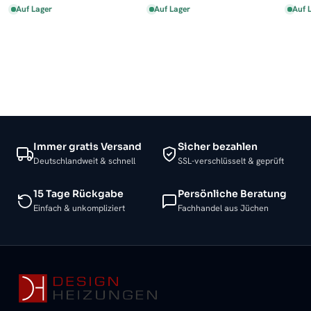
Auf Lager
Auf Lager
Auf 
Immer gratis Versand
Sicher bezahlen
Deutschlandweit & schnell
SSL-verschlüsselt & geprüft
15 Tage Rückgabe
Persönliche Beratung
Einfach & unkompliziert
Fachhandel aus Jüchen