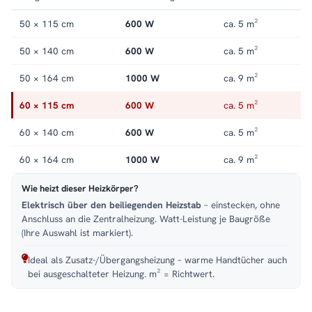
offene Front. Alle Größen und Ausführungen finden Sie in der
Kategorie
Handtuchheizkörper elektrisch
.
50 × 115 cm
600 W
ca. 5 m²
50 × 140 cm
600 W
ca. 5 m²
50 × 164 cm
1000 W
ca. 9 m²
60 × 115 cm
600 W
ca. 5 m²
60 × 140 cm
600 W
ca. 5 m²
60 × 164 cm
1000 W
ca. 9 m²
Wie heizt dieser Heizkörper?
Elektrisch über den beiliegenden Heizstab
– einstecken, ohne
Anschluss an die Zentralheizung. Watt-Leistung je Baugröße
(Ihre Auswahl ist markiert).
Ideal als Zusatz-/Übergangsheizung – warme Handtücher auch
bei ausgeschalteter Heizung. m² = Richtwert.