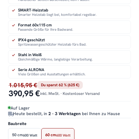
SMART-Heizstab
Smarter Heizstab liegt bei, komfortabel regelbar.
Format 60x115 cm
Passende Größe für Ihre Badwand.
IPX4-geschützt
Spritzwassergeschützter Heizstab fürs Bad.
Stahl in Weiß
Gleichmäßige Wärme, langlebige Verarbeitung.
Serie ALRONA
Viele Größen und Ausstattungen erhältlich.
1.015,95 €
Du sparst 62 % (625 €)
390,95 €
inkl. MwSt. · Kostenloser Versand
Auf Lager
Heute bestellt, in
2 - 3 Werktagen
bei Ihnen zu Hause
Baubreite
50 cm
60 cm
600 Watt
600 Watt