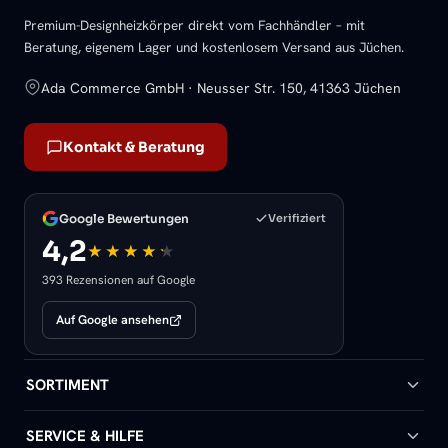
Premium-Designheizkörper direkt vom Fachhändler – mit
Beratung, eigenem Lager und kostenlosem Versand aus Jüchen.
Ada Commerce GmbH · Neusser Str. 150, 41363 Jüchen
Kontakt & Beratung
Google Bewertungen
Verifiziert
4,2
393 Rezensionen auf Google
Auf Google ansehen
SORTIMENT
Badheizkörper
SERVICE & HILFE