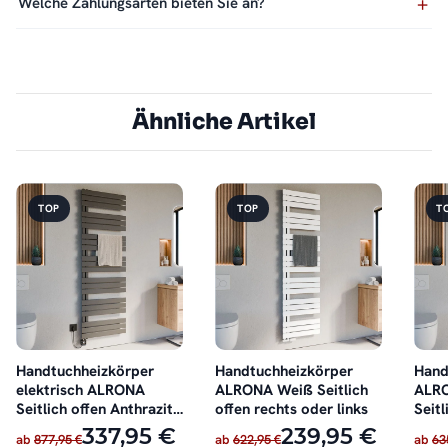
Welche Zahlungsarten bieten Sie an?
Ähnliche Artikel
TOP
TOP
T
Handtuchheizkörper
Handtuchheizkörper
Hand
elektrisch ALRONA
ALRONA Weiß Seitlich
ALRO
Seitlich offen Anthrazit
offen rechts oder links
Seitl
inkl. Heizstab
oder 
337,95 €
239,95 €
ab
877,95 €
ab
622,95 €
ab
63