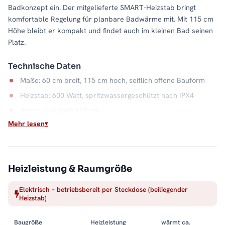
Badkonzept ein. Der mitgelieferte SMART-Heizstab bringt
komfortable Regelung für planbare Badwärme mit. Mit 115 cm
Höhe bleibt er kompakt und findet auch im kleinen Bad seinen
Platz.
Technische Daten
Maße: 60 cm breit, 115 cm hoch, seitlich offene Bauform
Heizstab: 600 Watt, spritzwassergeschützt nach IPX4
Anschlusskabel: 115 cm
Mehr lesen
Material: Stahl, Farbe Weiß
Wasserkapazität: 6,0 Liter
Unabhängig von der Heizsaison
Heizleistung & Raumgröße
Weil der ALRONA elektrisch arbeitet, gibt es warme
Elektrisch – betriebsbereit per Steckdose (beiliegender
Handtücher auch, wenn die Zentralheizung ruht: im Sommer, in
Heizstab)
der Übergangszeit oder im Gäste-WC ohne Heizungsanschluss.
Der Stahlkorpus verteilt die Wärme gleichmäßig über die
Baugröße
Heizleistung
wärmt ca.