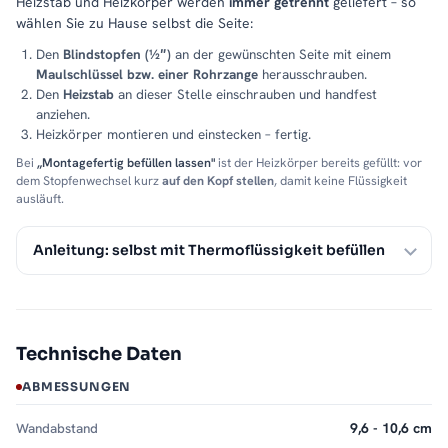
Heizstab und Heizkörper werden
immer getrennt
geliefert – so
wählen Sie zu Hause selbst die Seite:
Den
Blindstopfen (½″)
an der gewünschten Seite mit einem
Maulschlüssel bzw. einer Rohrzange
herausschrauben.
Den
Heizstab
an dieser Stelle einschrauben und handfest
anziehen.
Heizkörper montieren und einstecken – fertig.
Bei
„Montagefertig befüllen lassen"
ist der Heizkörper bereits gefüllt: vor
dem Stopfenwechsel kurz
auf den Kopf stellen
, damit keine Flüssigkeit
ausläuft.
Anleitung: selbst mit Thermoflüssigkeit befüllen
Technische Daten
ABMESSUNGEN
Wandabstand
9,6 - 10,6 cm