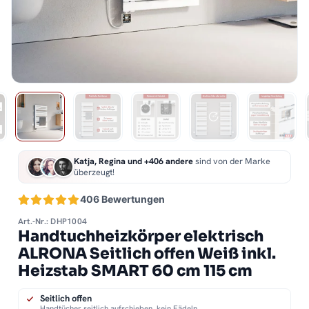
Katja, Regina und +406 andere
sind von der Marke
überzeugt!
406 Bewertungen
Art.-Nr.: DHP1004
Handtuchheizkörper elektrisch
ALRONA Seitlich offen Weiß inkl.
Heizstab SMART 60 cm 115 cm
Seitlich offen
Handtücher seitlich aufschieben, kein Fädeln.