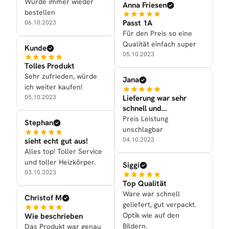
Würde immer wieder
Anna Friesen
bestellen
Passt 1A
06.10.2023
Für den Preis so eine
Qualität einfach super
Kunde
05.10.2023
Tolles Produkt
Sehr zufrieden, würde
Jana
ich weiter kaufen!
Lieferung war sehr
05.10.2023
schnell und
Verarbeitung war gut
Preis Leistung
Stephan
unschlagbar
04.10.2023
sieht echt gut aus!
Alles top! Toller Service
und toller Heizkörper.
Siggi
03.10.2023
Top Qualität
Ware war schnell
Christof M
geliefert, gut verpackt.
Optik wie auf den
Wie beschrieben
Bildern.
Das Produkt war genau