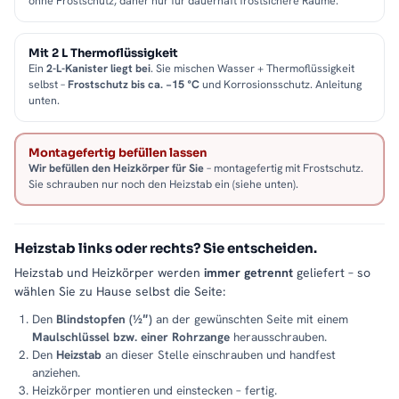
ohne Frostschutz, daher nur für dauerhaft frostsichere Räume.
Mit 2 L Thermoflüssigkeit
Ein
2-L-Kanister liegt bei
. Sie mischen Wasser + Thermoflüssigkeit
selbst –
Frostschutz bis ca. −15 °C
und Korrosionsschutz. Anleitung
unten.
Montagefertig befüllen lassen
Wir befüllen den Heizkörper für Sie
– montagefertig mit Frostschutz.
Sie schrauben nur noch den Heizstab ein (siehe unten).
Heizstab links oder rechts? Sie entscheiden.
Heizstab und Heizkörper werden
immer getrennt
geliefert – so
wählen Sie zu Hause selbst die Seite:
Den
Blindstopfen (½″)
an der gewünschten Seite mit einem
Maulschlüssel bzw. einer Rohrzange
herausschrauben.
Den
Heizstab
an dieser Stelle einschrauben und handfest
anziehen.
Heizkörper montieren und einstecken – fertig.