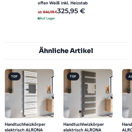
offen Weiß inkl. Heizstab
325,95 €
ab
846,95 €
Auf Lager
Ähnliche Artikel
TOP
TOP
A
Handtuchheizkörper
Handtuchheizkörper
Hand
elektrisch ALRONA
elektrisch ALRONA
ALRO