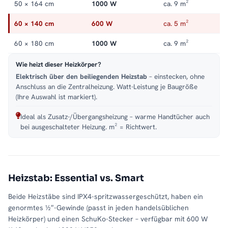
50 × 164 cm
1000 W
ca. 9 m²
60 × 140 cm
600 W
ca. 5 m²
60 × 180 cm
1000 W
ca. 9 m²
Wie heizt dieser Heizkörper?
Elektrisch über den beiliegenden Heizstab
– einstecken, ohne
Anschluss an die Zentralheizung. Watt-Leistung je Baugröße
(Ihre Auswahl ist markiert).
Ideal als Zusatz-/Übergangsheizung – warme Handtücher auch
bei ausgeschalteter Heizung. m² = Richtwert.
Heizstab: Essential vs. Smart
Beide Heizstäbe sind IPX4-spritzwassergeschützt, haben ein
genormtes ½″-Gewinde (passt in jeden handelsüblichen
Heizkörper) und einen SchuKo-Stecker – verfügbar mit 600 W