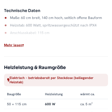
Technische Daten
Maße: 60 cm breit, 140 cm hoch, seitlich offene Bauform
Heizstab: 600 Watt, spritzwassergeschützt nach IPX4
Anschlusskabel: 115 cm
Material: Stahl, Farbe Schwarz
Mehr lesen
Wasserkapazität: 7,5 Liter
Wärme auf Abruf
Einschalten, aufheizen, Handtuch auflegen: Der elektrische
Heizleistung & Raumgröße
Betrieb macht die Badwärme unabhängig vom Heizsystem. Die
Elektrisch – betriebsbereit per Steckdose (beiliegender
offene Seite hält dabei jeden Handgriff kurz, und der
Heizstab)
Stahlkorpus in Schwarz bleibt ein ruhiger Blickfang. Alle
Größen und Ausführungen finden Sie in der Kategorie
Baugröße
Heizleistung
wärmt ca.
Handtuchheizkörper elektrisch
.
50 × 115 cm
600 W
ca. 5 m²