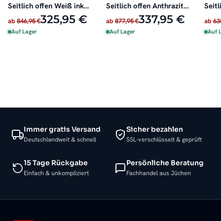
Seitlich offen Weiß inkl.
Seitlich offen Anthrazit
Seitl
Heizstab
inkl. Heizstab
oder 
325,95 €
337,95 €
ab
846,95 €
ab
877,95 €
ab
63
Auf Lager
Auf Lager
Auf 
Immer gratis Versand
Sicher bezahlen
Deutschlandweit & schnell
SSL-verschlüsselt & geprüft
15 Tage Rückgabe
Persönliche Beratung
Einfach & unkompliziert
Fachhandel aus Jüchen