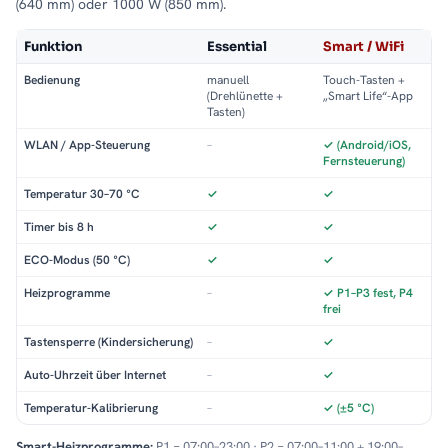
(640 mm) oder 1000 W (850 mm).
Funktion
Essential
Smart / WiFi
Bedienung
manuell
Touch-Tasten +
(Drehlünette +
„Smart Life“-App
Tasten)
WLAN / App-Steuerung
–
✓ (Android/iOS,
Fernsteuerung)
Temperatur 30–70 °C
✓
✓
Timer bis 8 h
✓
✓
ECO-Modus (50 °C)
✓
✓
Heizprogramme
–
✓ P1–P3 fest, P4
frei
Tastensperre (Kindersicherung)
–
✓
Auto-Uhrzeit über Internet
–
✓
Temperatur-Kalibrierung
–
✓ (±5 °C)
Smart-Heizprogramme:
P1 = 07:00–23:00 · P2 = 07:00–11:00 + 19:00–