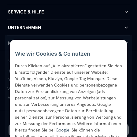
Badheizkörper
SERVICE & HILFE
Handtuchheizkörper
Hilfe & Kontakt
UNTERNEHMEN
Design-Heizkörper
Versand & Lieferung
Wir über uns
MEIN KONTO
Wie wir Cookies & Co nutzen
Paneelheizkörper
Rückgabe & Widerruf
Standort & Abholung Jüchen
Anmelden / Mein Konto
BELIEBTE KATEGORIEN
Durch Klicken auf „Alle akzeptieren“ gestatten Sie den
Heizkörper kaufen
Badheizkörper
Handtuchheizkörper
Einsatz folgender Dienste auf unserer Website:
Vertikal-Heizkörper
Garantie & Gewährleistung
B2B-Kunden
Merkliste
YouTube, Vimeo, Klaviyo, Google Tag Manager. Diese
Design-Heizkörper
Paneelheizkörper
Vertikal-Heizkörper
Dienste verwenden Cookies und personenbezogene
Heizkörper-Zubehör
Montageservice vor Ort
Karriere
Newsletter
Wandheizkörper
Wohnraum-Heizkörper
Badheizkörper Schwarz
Daten zur Personalisierung von Anzeigen (ads
Mischbetrieb-Heizkörper
Heizkörper-Zubehör
Aktuelle Angebote
personalization), zur Messung von Werbeleistungen
Sendung verfolgen
Ratgeber
Aktuelle Angebote
und zur Verbesserung unseres Angebots. Google
nutzt personenbezogene Daten zur Bereitstellung
seiner Dienste, zur Personalisierung von Werbung und
Bestpreisgarantie
SICHERE ZAHLUNG
VERSAND MIT
zur Messung der Performance. Weitere Informationen
hierzu finden Sie bei
Google
. Sie können die
Einstellung jederzeit ändern (Fingerabdruck-Icon links