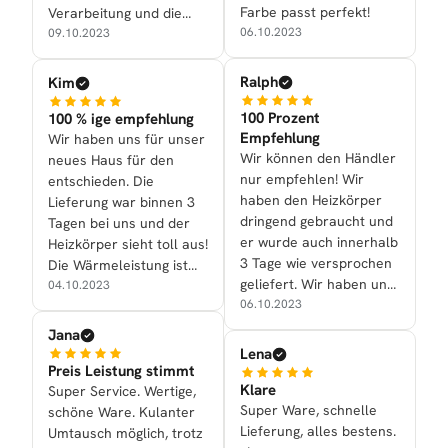
Farbe passt perfekt!
Verarbeitung und die
06.10.2023
Optik überzeugen
09.10.2023
vollauf.
Ralph
Kim
100 Prozent
100 % ige empfehlung
Empfehlung
Wir haben uns für unser
Wir können den Händler
neues Haus für den
nur empfehlen! Wir
entschieden. Die
haben den Heizkörper
Lieferung war binnen 3
dringend gebraucht und
Tagen bei uns und der
er wurde auch innerhalb
Heizkörper sieht toll aus!
3 Tage wie versprochen
Die Wärmeleistung ist
geliefert. Wir haben uns
ebenfalls gut.
04.10.2023
für den Alrona in
06.10.2023
Anthrazit entschieden.
Jana
Super schönes Design
Lena
und heizt auch gut!
Preis Leistung stimmt
Klare
Super Service. Wertige,
Super Ware, schnelle
schöne Ware. Kulanter
Lieferung, alles bestens.
Umtausch möglich, trotz