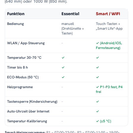
(640 mm) oder 1000 W (850 mm).
Funktion
Essential
Smart / WiFi
Bedienung
manuell
Touch-Tasten +
(Drehlünette +
„Smart Life“-App
Tasten)
WLAN / App-Steuerung
–
✓ (Android/iOS,
Fernsteuerung)
Temperatur 30–70 °C
✓
✓
Timer bis 8 h
✓
✓
ECO-Modus (50 °C)
✓
✓
Heizprogramme
–
✓ P1–P3 fest, P4
frei
Tastensperre (Kindersicherung)
–
✓
Auto-Uhrzeit über Internet
–
✓
Temperatur-Kalibrierung
–
✓ (±5 °C)
Smart-Heizprogramme:
P1 = 07:00–23:00 · P2 = 07:00–11:00 + 19:00–