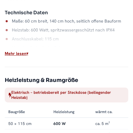
Technische Daten
Maße: 60 cm breit, 140 cm hoch, seitlich offene Bauform
Heizstab: 600 Watt, spritzwassergeschützt nach IPX4
Anschlusskabel: 115 cm
Material: Stahl, Farbe Schwarz
Mehr lesen
Wasserkapazität: 7,5 Liter
Wärme auf Abruf
Einschalten, aufheizen, Handtuch auflegen: Der elektrische
Heizleistung & Raumgröße
Betrieb macht die Badwärme unabhängig vom Heizsystem. Die
Elektrisch – betriebsbereit per Steckdose (beiliegender
offene Seite hält dabei jeden Handgriff kurz, und der
Heizstab)
Stahlkorpus in Schwarz bleibt ein ruhiger Blickfang. Alle
Größen und Ausführungen finden Sie in der Kategorie
Baugröße
Heizleistung
wärmt ca.
Handtuchheizkörper elektrisch
.
50 × 115 cm
600 W
ca. 5 m²