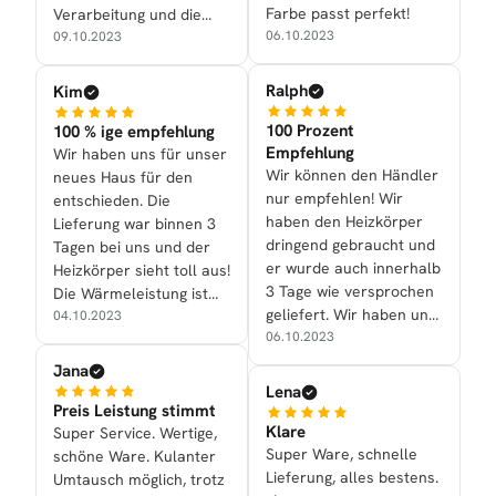
Farbe passt perfekt!
Verarbeitung und die
06.10.2023
Optik überzeugen
09.10.2023
vollauf.
Ralph
Kim
100 Prozent
100 % ige empfehlung
Empfehlung
Wir haben uns für unser
Wir können den Händler
neues Haus für den
nur empfehlen! Wir
entschieden. Die
haben den Heizkörper
Lieferung war binnen 3
dringend gebraucht und
Tagen bei uns und der
er wurde auch innerhalb
Heizkörper sieht toll aus!
3 Tage wie versprochen
Die Wärmeleistung ist
geliefert. Wir haben uns
ebenfalls gut.
04.10.2023
für den Alrona in
06.10.2023
Anthrazit entschieden.
Jana
Super schönes Design
Lena
und heizt auch gut!
Preis Leistung stimmt
Klare
Super Service. Wertige,
Super Ware, schnelle
schöne Ware. Kulanter
Lieferung, alles bestens.
Umtausch möglich, trotz