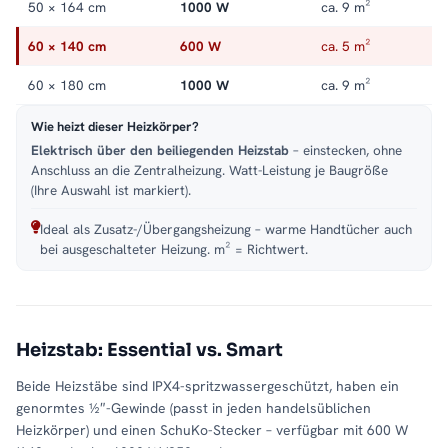
50 × 164 cm
1000 W
ca. 9 m²
60 × 140 cm
600 W
ca. 5 m²
60 × 180 cm
1000 W
ca. 9 m²
Wie heizt dieser Heizkörper?
Elektrisch über den beiliegenden Heizstab
– einstecken, ohne
Anschluss an die Zentralheizung. Watt-Leistung je Baugröße
(Ihre Auswahl ist markiert).
Ideal als Zusatz-/Übergangsheizung – warme Handtücher auch
bei ausgeschalteter Heizung. m² = Richtwert.
Heizstab: Essential vs. Smart
Beide Heizstäbe sind IPX4-spritzwassergeschützt, haben ein
genormtes ½″-Gewinde (passt in jeden handelsüblichen
Heizkörper) und einen SchuKo-Stecker – verfügbar mit 600 W