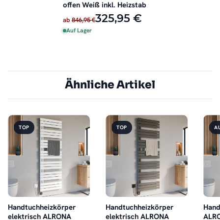
offen Weiß inkl. Heizstab
325,95 €
ab
846,95 €
Auf Lager
Ähnliche Artikel
TOP
TOP
A
Handtuchheizkörper
Handtuchheizkörper
Hand
elektrisch ALRONA
elektrisch ALRONA
ALRO