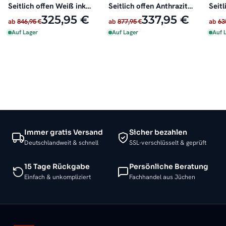
Seitlich offen Weiß inkl.
Seitlich offen Anthrazit
Seitl
Heizstab
inkl. Heizstab
oder 
325,95 €
337,95 €
ab
846,95 €
ab
877,95 €
ab
63
Auf Lager
Auf Lager
Auf 
Immer gratis Versand
Sicher bezahlen
Deutschlandweit & schnell
SSL-verschlüsselt & geprüft
15 Tage Rückgabe
Persönliche Beratung
Einfach & unkompliziert
Fachhandel aus Jüchen