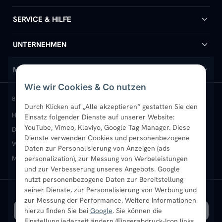
Badheizkörper
SERVICE & HILFE
Handtuchheizkörper
Hilfe & Kontakt
UNTERNEHMEN
Design-Heizkörper
Versand & Lieferung
Wir über uns
MEIN KONTO
Wie wir Cookies & Co nutzen
Paneelheizkörper
Rückgabe & Widerruf
Standort & Abholung Jüchen
Anmelden / Mein Konto
BELIEBTE KATEGORIEN
Durch Klicken auf „Alle akzeptieren“ gestatten Sie den
Heizkörper kaufen
Badheizkörper
Handtuchheizkörper
Einsatz folgender Dienste auf unserer Website:
Vertikal-Heizkörper
Garantie & Gewährleistung
B2B-Kunden
Merkliste
YouTube, Vimeo, Klaviyo, Google Tag Manager. Diese
Design-Heizkörper
Paneelheizkörper
Vertikal-Heizkörper
Dienste verwenden Cookies und personenbezogene
Heizkörper-Zubehör
Montageservice vor Ort
Karriere
Newsletter
Wandheizkörper
Wohnraum-Heizkörper
Badheizkörper Schwarz
Daten zur Personalisierung von Anzeigen (ads
Mischbetrieb-Heizkörper
Heizkörper-Zubehör
Aktuelle Angebote
personalization), zur Messung von Werbeleistungen
Sendung verfolgen
Ratgeber
Aktuelle Angebote
und zur Verbesserung unseres Angebots. Google
nutzt personenbezogene Daten zur Bereitstellung
seiner Dienste, zur Personalisierung von Werbung und
Bestpreisgarantie
SICHERE ZAHLUNG
VERSAND MIT
zur Messung der Performance. Weitere Informationen
hierzu finden Sie bei
Google
. Sie können die
Einstellung jederzeit ändern (Fingerabdruck-Icon links