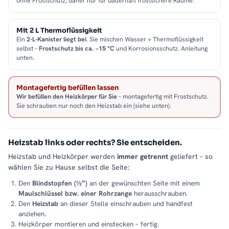
ohne Frostschutz, daher nur für dauerhaft frostsichere Räume.
Mit 2 L Thermoflüssigkeit
Ein
2-L-Kanister liegt bei
. Sie mischen Wasser + Thermoflüssigkeit
selbst –
Frostschutz bis ca. −15 °C
und Korrosionsschutz. Anleitung
unten.
Montagefertig befüllen lassen
Wir befüllen den Heizkörper für Sie
– montagefertig mit Frostschutz.
Sie schrauben nur noch den Heizstab ein (siehe unten).
Heizstab links oder rechts? Sie entscheiden.
Heizstab und Heizkörper werden
immer getrennt
geliefert – so
wählen Sie zu Hause selbst die Seite:
Den
Blindstopfen (½″)
an der gewünschten Seite mit einem
Maulschlüssel bzw. einer Rohrzange
herausschrauben.
Den
Heizstab
an dieser Stelle einschrauben und handfest
anziehen.
Heizkörper montieren und einstecken – fertig.